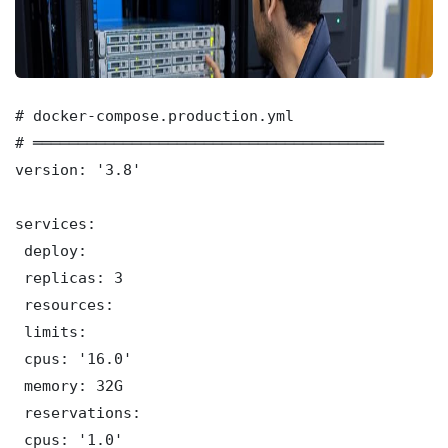
# docker-compose.production.yml

# ═══════════════════════════════════════

version: '3.8'

services:

 deploy:

 replicas: 3

 resources:

 limits:

 cpus: '16.0'

 memory: 32G

 reservations:

 cpus: '1.0'
