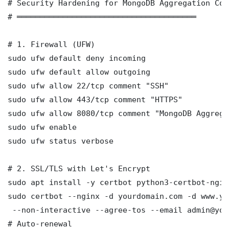
# Security Hardening for MongoDB Aggregation Com
# ═══════════════════════════════════════

# 1. Firewall (UFW)

sudo ufw default deny incoming

sudo ufw default allow outgoing

sudo ufw allow 22/tcp comment "SSH"

sudo ufw allow 443/tcp comment "HTTPS"

sudo ufw allow 8080/tcp comment "MongoDB Aggrega
sudo ufw enable

sudo ufw status verbose

# 2. SSL/TLS with Let's Encrypt

sudo apt install -y certbot python3-certbot-nginx
sudo certbot --nginx -d yourdomain.com -d www.yo
 --non-interactive --agree-tos --email admin@you
# Auto-renewal
