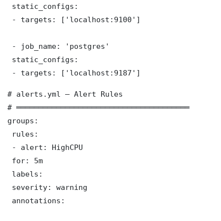
 static_configs:

 - targets: ['localhost:9100']

 - job_name: 'postgres'

 static_configs:

 - targets: ['localhost:9187']
# alerts.yml — Alert Rules

# ═══════════════════════════════════════

groups:

 rules:

 - alert: HighCPU

 for: 5m

 labels:

 severity: warning

 annotations:
