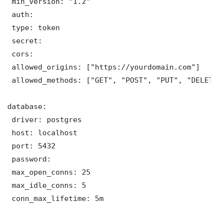
 min_version: "1.2"

 auth:

 type: token

 secret: 

 cors:

 allowed_origins: ["https://yourdomain.com"]

 allowed_methods: ["GET", "POST", "PUT", "DELETE"
database:

 driver: postgres

 host: localhost

 port: 5432

 password: 

 max_open_conns: 25

 max_idle_conns: 5

 conn_max_lifetime: 5m
