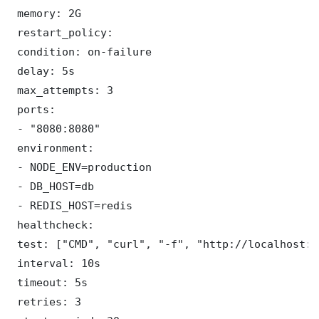
 memory: 2G

 restart_policy:

 condition: on-failure

 delay: 5s

 max_attempts: 3

 ports:

 - "8080:8080"

 environment:

 - NODE_ENV=production

 - DB_HOST=db

 - REDIS_HOST=redis

 healthcheck:

 test: ["CMD", "curl", "-f", "http://localhost:8
 interval: 10s

 timeout: 5s

 retries: 3
