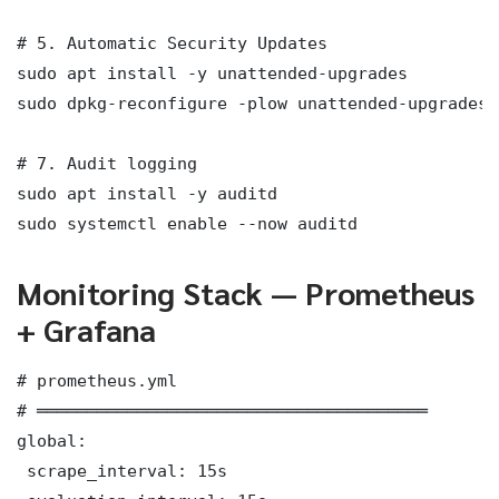
# 5. Automatic Security Updates

sudo apt install -y unattended-upgrades

sudo dpkg-reconfigure -plow unattended-upgrades

# 7. Audit logging

sudo apt install -y auditd

sudo systemctl enable --now auditd
Monitoring Stack — Prometheus
+ Grafana
# prometheus.yml

# ═══════════════════════════════════════

global:

 scrape_interval: 15s
