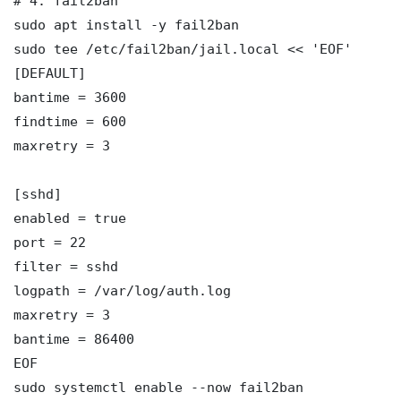
# 4. fail2ban

sudo apt install -y fail2ban

sudo tee /etc/fail2ban/jail.local << 'EOF'

[DEFAULT]

bantime = 3600

findtime = 600

maxretry = 3

[sshd]

enabled = true

port = 22

filter = sshd

logpath = /var/log/auth.log

maxretry = 3

bantime = 86400

EOF

sudo systemctl enable --now fail2ban
