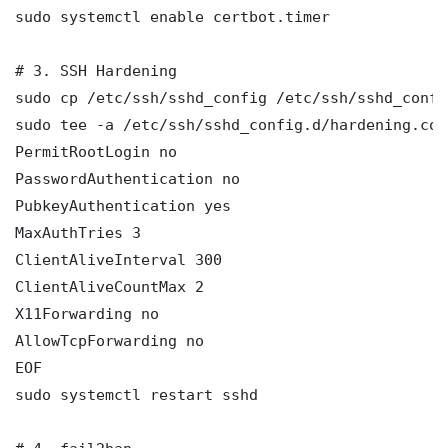
sudo systemctl enable certbot.timer

# 3. SSH Hardening

sudo cp /etc/ssh/sshd_config /etc/ssh/sshd_config
sudo tee -a /etc/ssh/sshd_config.d/hardening.con
PermitRootLogin no

PasswordAuthentication no

PubkeyAuthentication yes

MaxAuthTries 3

ClientAliveInterval 300

ClientAliveCountMax 2

X11Forwarding no

AllowTcpForwarding no

EOF

sudo systemctl restart sshd
