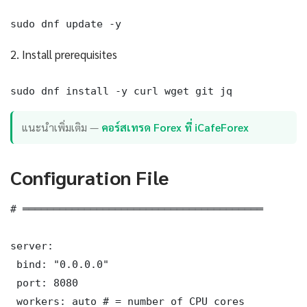
sudo dnf update -y
2. Install prerequisites
sudo dnf install -y curl wget git jq
แนะนำเพิ่มเติม —
คอร์สเทรด Forex ที่ iCafeForex
Configuration File
# ═══════════════════════════════════════

server:

 bind: "0.0.0.0"

 port: 8080

 workers: auto # = number of CPU cores
