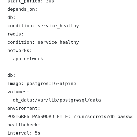
 start_period: 30s

 depends_on:

 db:

 condition: service_healthy

 redis:

 condition: service_healthy

 networks:

 - app-network

 db:

 image: postgres:16-alpine

 volumes:

 - db_data:/var/lib/postgresql/data

 environment:

 POSTGRES_PASSWORD_FILE: /run/secrets/db_password
 healthcheck:

 interval: 5s
