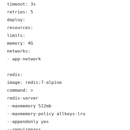
 timeout: 3s

 retries: 5

 deploy:

 resources:

 limits:

 memory: 4G

 networks:

 - app-network

 redis:

 image: redis:7-alpine

 command: >

 redis-server

 --maxmemory 512mb

 --maxmemory-policy allkeys-lru

 --appendonly yes

 --requirepass 
