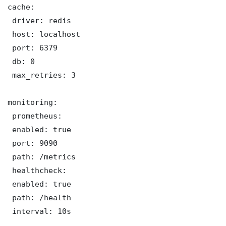
cache:

 driver: redis

 host: localhost

 port: 6379

 db: 0

 max_retries: 3

monitoring:

 prometheus:

 enabled: true

 port: 9090

 path: /metrics

 healthcheck:

 enabled: true

 path: /health

 interval: 10s