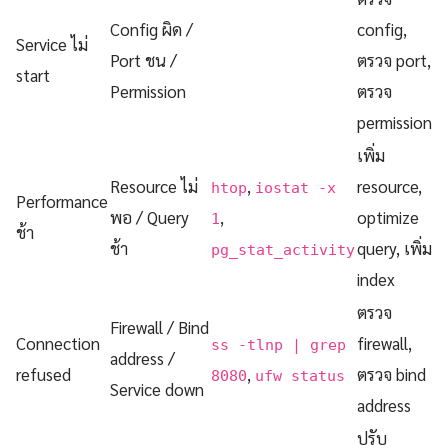
Config ผิด /
config,
Service ไม่
Port ชน /
ตรวจ port,
start
Permission
ตรวจ
permission
เพิ่ม
Resource ไม่
,
resource,
htop
iostat -x
Performance
พอ / Query
,
optimize
1
ช้า
ช้า
query, เพิ่ม
pg_stat_activity
index
ตรวจ
Firewall / Bind
Connection
firewall,
ss -tlnp | grep
address /
refused
,
ตรวจ bind
8080
ufw status
Service down
address
ปรับ