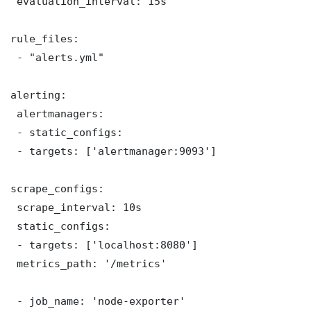
 evaluation_interval: 15s

rule_files:

 - "alerts.yml"

alerting:

 alertmanagers:

 - static_configs:

 - targets: ['alertmanager:9093']

scrape_configs:

 scrape_interval: 10s

 static_configs:

 - targets: ['localhost:8080']

 metrics_path: '/metrics'

 - job_name: 'node-exporter'
