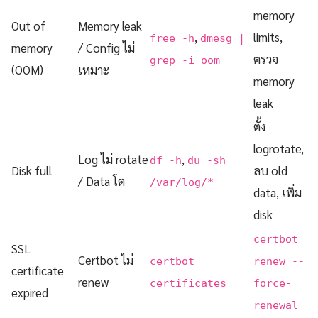
memory
Out of
Memory leak
,
limits,
free -h
dmesg |
memory
/ Config ไม่
ตรวจ
grep -i oom
(OOM)
เหมาะ
memory
leak
ตั้ง
logrotate,
Log ไม่ rotate
,
df -h
du -sh
Disk full
ลบ old
/ Data โต
/var/log/*
data, เพิ่ม
disk
certbot
SSL
Certbot ไม่
certbot
renew --
certificate
renew
certificates
force-
expired
renewal