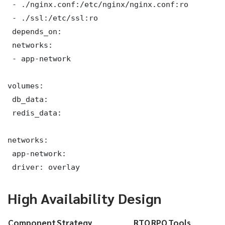
 - ./nginx.conf:/etc/nginx/nginx.conf:ro

 - ./ssl:/etc/ssl:ro

 depends_on:

 networks:

 - app-network

volumes:

 db_data:

 redis_data:

networks:

 app-network:

 driver: overlay
High Availability Design
Component
Strategy
RTO
RPO
Tools