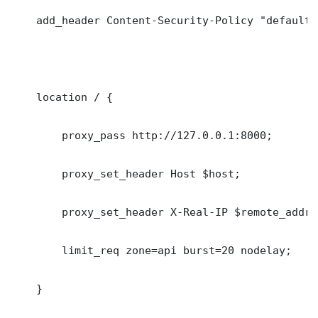
    add_header Content-Security-Policy "default-
    location / {

        proxy_pass http://127.0.0.1:8000;

        proxy_set_header Host $host;

        proxy_set_header X-Real-IP $remote_addr;

        limit_req zone=api burst=20 nodelay;

    }
