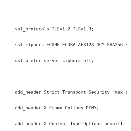
    ssl_protocols TLSv1.2 TLSv1.3;

    ssl_ciphers ECDHE-ECDSA-AES128-GCM-SHA256:EC
    ssl_prefer_server_ciphers off;

    add_header Strict-Transport-Security "max-ag
    add_header X-Frame-Options DENY;

    add_header X-Content-Type-Options nosniff;
