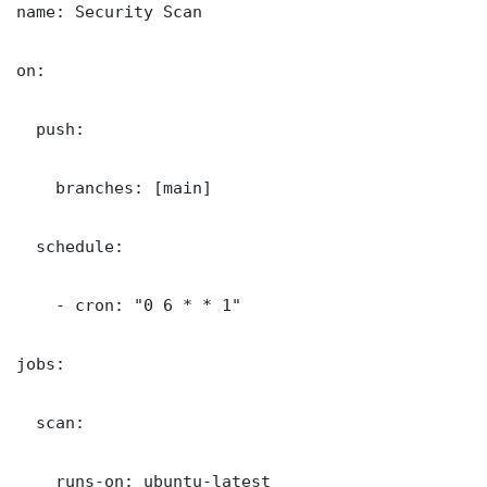
name: Security Scan

on:

  push:

    branches: [main]

  schedule:

    - cron: "0 6 * * 1"

jobs:

  scan:

    runs-on: ubuntu-latest
