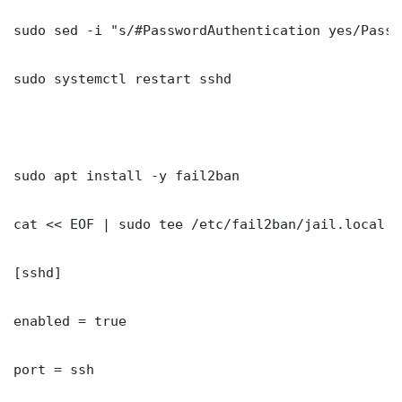
sudo sed -i "s/#PasswordAuthentication yes/Passw
sudo systemctl restart sshd

sudo apt install -y fail2ban

cat << EOF | sudo tee /etc/fail2ban/jail.local

[sshd]

enabled = true

port = ssh
