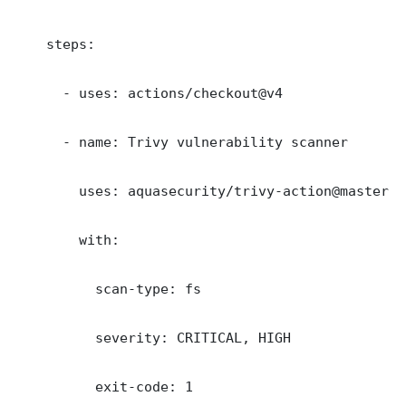
    steps:

      - uses: actions/checkout@v4

      - name: Trivy vulnerability scanner

        uses: aquasecurity/trivy-action@master

        with:

          scan-type: fs

          severity: CRITICAL, HIGH

          exit-code: 1
