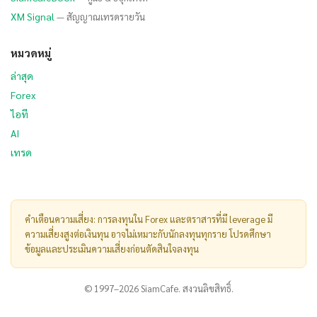
XM Signal
— สัญญาณเทรดรายวัน
หมวดหมู่
ล่าสุด
Forex
ไอที
AI
เทรด
คำเตือนความเสี่ยง: การลงทุนใน Forex และตราสารที่มี leverage มี
ความเสี่ยงสูงต่อเงินทุน อาจไม่เหมาะกับนักลงทุนทุกราย โปรดศึกษา
ข้อมูลและประเมินความเสี่ยงก่อนตัดสินใจลงทุน
© 1997–2026 SiamCafe. สงวนลิขสิทธิ์.