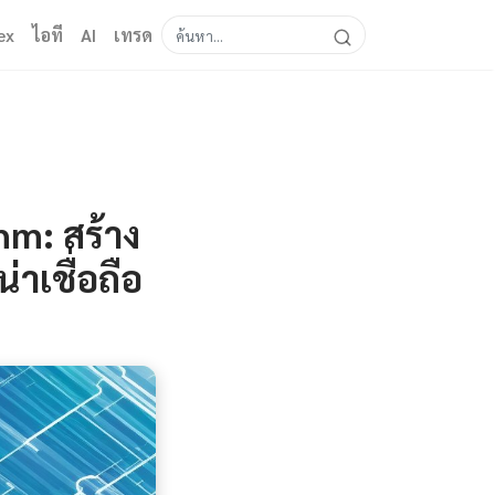
ex
ไอที
AI
เทรด
hm: สร้าง
าเชื่อถือ