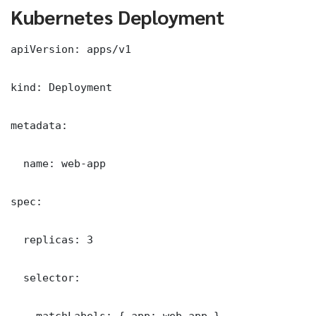
Kubernetes Deployment
apiVersion: apps/v1

kind: Deployment

metadata:

  name: web-app

spec:

  replicas: 3

  selector:

    matchLabels: { app: web-app }
