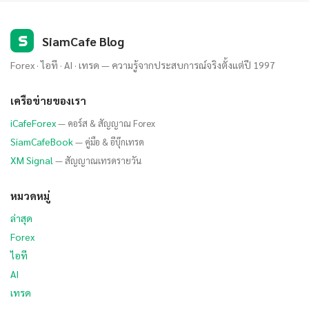
S
SiamCafe Blog
Forex · ไอที · AI · เทรด — ความรู้จากประสบการณ์จริงตั้งแต่ปี 1997
เครือข่ายของเรา
iCafeForex
— คอร์ส & สัญญาณ Forex
SiamCafeBook
— คู่มือ & อีบุ๊กเทรด
XM Signal
— สัญญาณเทรดรายวัน
หมวดหมู่
ล่าสุด
Forex
ไอที
AI
เทรด