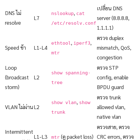
เปลี่ยน DNS
DNS ไม่
,
nslookup
cat
L7
server (8.8.8.8,
resolve
/etc/resolv.conf
1.1.1.1)
ตรวจ duplex
,
,
ethtool
iperf3
Speed ช้า
L1-L4
mismatch, QoS,
mtr
congestion
Loop
ตรวจ STP
show spanning-
(broadcast
L2
config, enable
tree
storm)
BPDU guard
ตรวจ trunk
,
show vlan
show
VLAN ไม่ผ่าน
L2
allowed vlan,
trunk
native vlan
ตรวจสาย, ตรวจ
Intermittent
L1-L3
(ดู packet loss)
CRC errors, ตรวจ
mtr