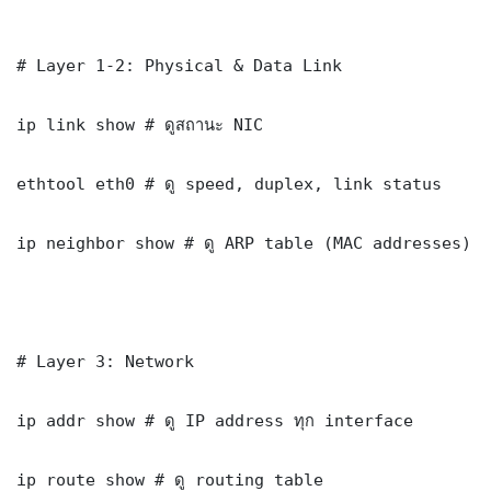
# Layer 1-2: Physical & Data Link

ip link show # ดูสถานะ NIC

ethtool eth0 # ดู speed, duplex, link status

ip neighbor show # ดู ARP table (MAC addresses)

# Layer 3: Network

ip addr show # ดู IP address ทุก interface

ip route show # ดู routing table
