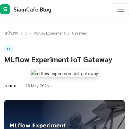
SiamCafe Blog
S
หน้าแรก
›
it
›
MLflow Experiment IoT Gateway
IT
MLflow Experiment IoT Gateway
อ.บอม
28 May 2026