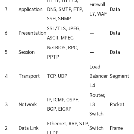
Firewall
7
Application
DNS, SMTP, FTP,
Data
L7, WAF
SSH, SNMP
SSL/TLS, JPEG,
6
Presentation
—
Data
ASCII, MPEG
NetBIOS, RPC,
5
Session
—
Data
PPTP
Load
4
Transport
TCP, UDP
Balancer
Segment
L4
Router,
IP, ICMP, OSPF,
3
Network
L3
Packet
BGP, EIGRP
Switch
Ethernet, ARP, STP,
2
Data Link
Switch
Frame
LLDP