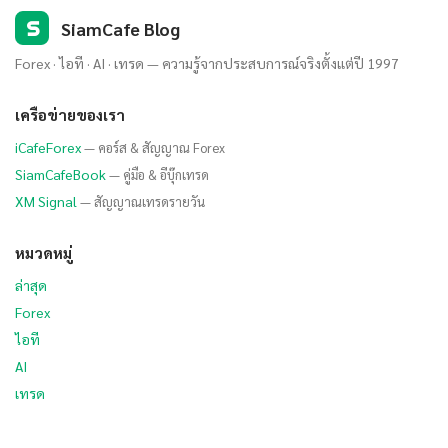
S
SiamCafe Blog
Forex · ไอที · AI · เทรด — ความรู้จากประสบการณ์จริงตั้งแต่ปี 1997
เครือข่ายของเรา
iCafeForex
— คอร์ส & สัญญาณ Forex
SiamCafeBook
— คู่มือ & อีบุ๊กเทรด
XM Signal
— สัญญาณเทรดรายวัน
หมวดหมู่
ล่าสุด
Forex
ไอที
AI
เทรด