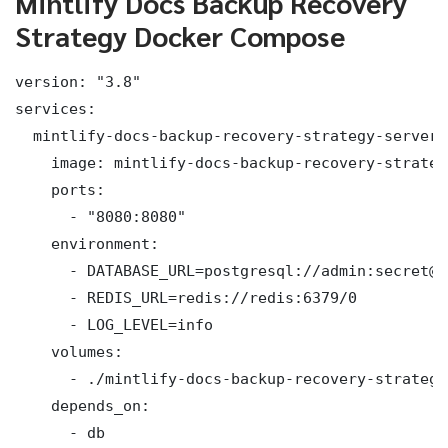
Mintlify Docs Backup Recovery
Strategy Docker Compose
version: "3.8"

services:

  mintlify-docs-backup-recovery-strategy-server:

    image: mintlify-docs-backup-recovery-strateg
    ports:

      - "8080:8080"

    environment:

      - DATABASE_URL=postgresql://admin:secret@d
      - REDIS_URL=redis://redis:6379/0

      - LOG_LEVEL=info

    volumes:

      - ./mintlify-docs-backup-recovery-strategy
    depends_on:

      - db
