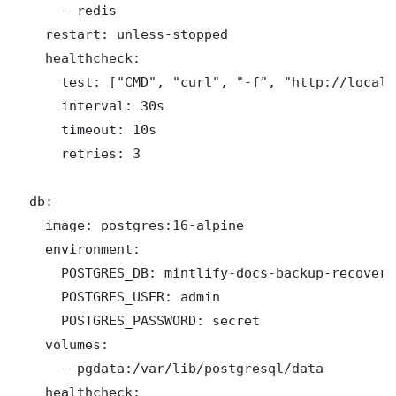
      - redis

    restart: unless-stopped

    healthcheck:

      test: ["CMD", "curl", "-f", "http://localh
      interval: 30s

      timeout: 10s

      retries: 3

  db:

    image: postgres:16-alpine

    environment:

      POSTGRES_DB: mintlify-docs-backup-recovery
      POSTGRES_USER: admin

      POSTGRES_PASSWORD: secret

    volumes:

      - pgdata:/var/lib/postgresql/data

    healthcheck:
