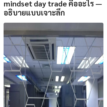
mindset day trade คืออะไร —
อธิบายแบบเจาะลึก