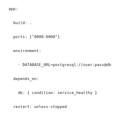
  app:

    build: .

    ports: ["8000:8000"]

    environment:

      - DATABASE_URL=postgresql://user:pass@db:5
    depends_on:

      db: { condition: service_healthy }

    restart: unless-stopped
