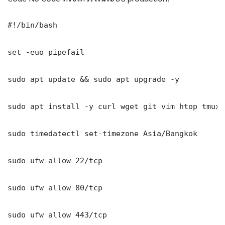
#!/bin/bash

set -euo pipefail

sudo apt update && sudo apt upgrade -y

sudo apt install -y curl wget git vim htop tmux j
sudo timedatectl set-timezone Asia/Bangkok

sudo ufw allow 22/tcp

sudo ufw allow 80/tcp

sudo ufw allow 443/tcp
