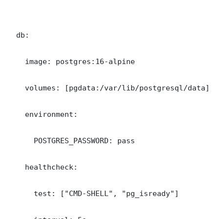
  db:

    image: postgres:16-alpine

    volumes: [pgdata:/var/lib/postgresql/data]

    environment:

      POSTGRES_PASSWORD: pass

    healthcheck:

      test: ["CMD-SHELL", "pg_isready"]
