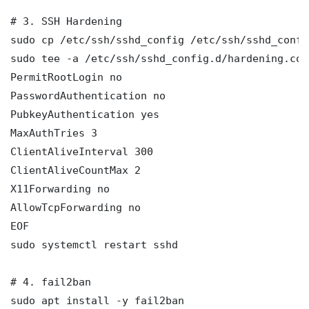
# 3. SSH Hardening

sudo cp /etc/ssh/sshd_config /etc/ssh/sshd_config
sudo tee -a /etc/ssh/sshd_config.d/hardening.con
PermitRootLogin no

PasswordAuthentication no

PubkeyAuthentication yes

MaxAuthTries 3

ClientAliveInterval 300

ClientAliveCountMax 2

X11Forwarding no

AllowTcpForwarding no

EOF

sudo systemctl restart sshd

# 4. fail2ban

sudo apt install -y fail2ban
