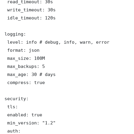
 read_timeout: 30s

 write_timeout: 30s

 idle_timeout: 120s

logging:

 level: info # debug, info, warn, error

 format: json

 max_size: 100M

 max_backups: 5

 max_age: 30 # days

 compress: true

security:

 tls:

 enabled: true

 min_version: "1.2"

 auth:
