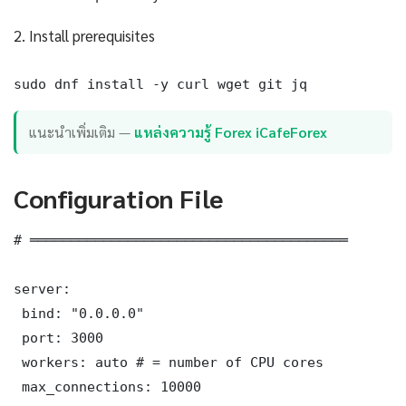
2. Install prerequisites
sudo dnf install -y curl wget git jq
แนะนำเพิ่มเติม —
แหล่งความรู้ Forex iCafeForex
Configuration File
# ═══════════════════════════════════════

server:

 bind: "0.0.0.0"

 port: 3000

 workers: auto # = number of CPU cores

 max_connections: 10000
