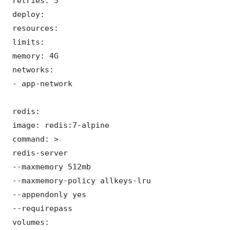
 retries: 5

 deploy:

 resources:

 limits:

 memory: 4G

 networks:

 - app-network

 redis:

 image: redis:7-alpine

 command: >

 redis-server

 --maxmemory 512mb

 --maxmemory-policy allkeys-lru

 --appendonly yes

 --requirepass 

 volumes:
