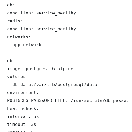
 db:

 condition: service_healthy

 redis:

 condition: service_healthy

 networks:

 - app-network

 db:

 image: postgres:16-alpine

 volumes:

 - db_data:/var/lib/postgresql/data

 environment:

 POSTGRES_PASSWORD_FILE: /run/secrets/db_password
 healthcheck:

 interval: 5s

 timeout: 3s
