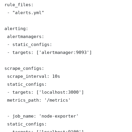
rule_files:

 - "alerts.yml"

alerting:

 alertmanagers:

 - static_configs:

 - targets: ['alertmanager:9093']

scrape_configs:

 scrape_interval: 10s

 static_configs:

 - targets: ['localhost:3000']

 metrics_path: '/metrics'

 - job_name: 'node-exporter'

 static_configs:

 - targets: ['localhost:9100']
