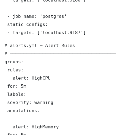
 - job_name: 'postgres'

 static_configs:

 - targets: ['localhost:9187']
# alerts.yml — Alert Rules

# ═══════════════════════════════════════

groups:

 rules:

 - alert: HighCPU

 for: 5m

 labels:

 severity: warning

 annotations:

 - alert: HighMemory

 for: 5m
