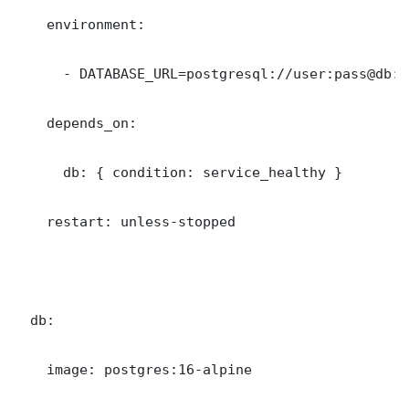
    environment:

      - DATABASE_URL=postgresql://user:pass@db:5
    depends_on:

      db: { condition: service_healthy }

    restart: unless-stopped

  db:

    image: postgres:16-alpine
