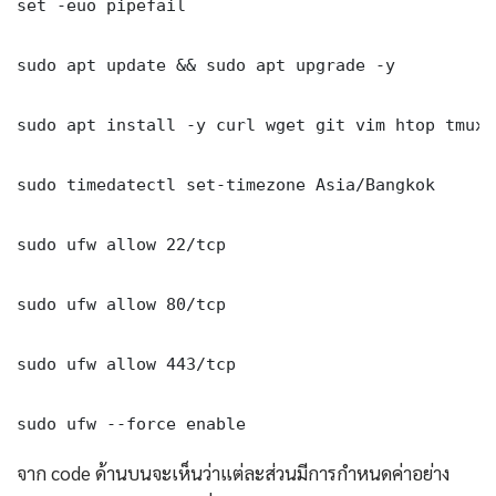
set -euo pipefail

sudo apt update && sudo apt upgrade -y

sudo apt install -y curl wget git vim htop tmux j
sudo timedatectl set-timezone Asia/Bangkok

sudo ufw allow 22/tcp

sudo ufw allow 80/tcp

sudo ufw allow 443/tcp

sudo ufw --force enable
จาก code ด้านบนจะเห็นว่าแต่ละส่วนมีการกำหนดค่าอย่าง