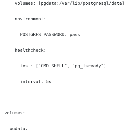
    volumes: [pgdata:/var/lib/postgresql/data]

    environment:

      POSTGRES_PASSWORD: pass

    healthcheck:

      test: ["CMD-SHELL", "pg_isready"]

      interval: 5s

volumes:

  pgdata: