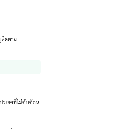
ญติดตาม
ปรเจคที่ไม่ซับซ้อน