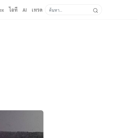
ex
ไอที
AI
เทรด