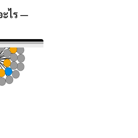
อะไร —