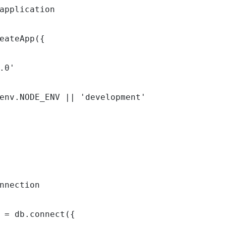
application

eateApp({

.0'

env.NODE_ENV || 'development'

nnection

 = db.connect({
