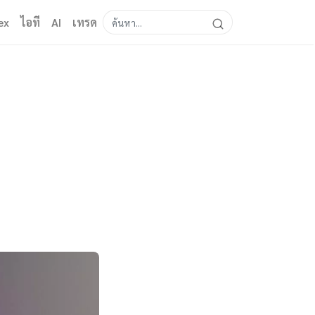
ex
ไอที
AI
เทรด