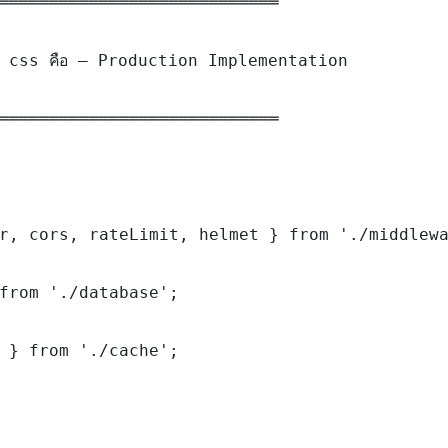
════════════════════════════

 css คือ — Production Implementation

════════════════════════════

r, cors, rateLimit, helmet } from './middlewa
from './database';

 } from './cache';
