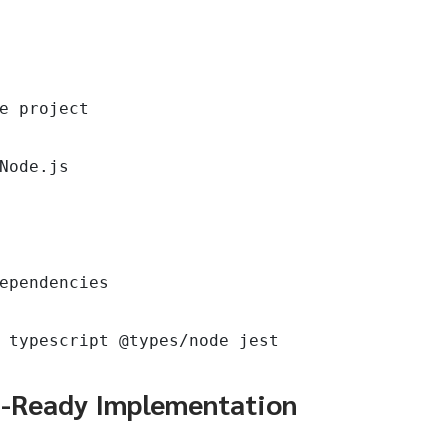
e project

Node.js

ependencies

 typescript @types/node jest
n-Ready Implementation