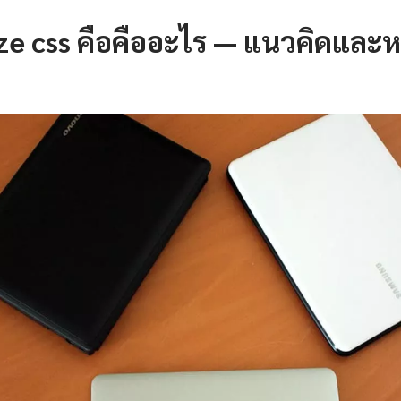
ze css คือคืออะไร — แนวคิดและห