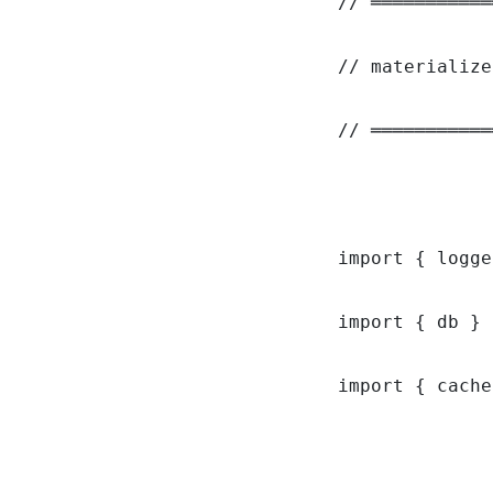
// ═══════════
// materialize
// ═══════════
import { logge
import { db } 
import { cache