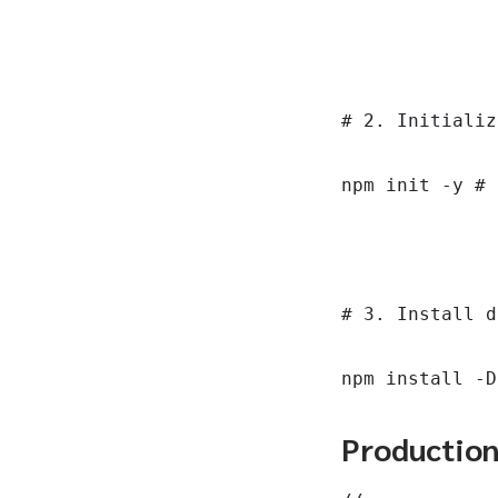
# 2. Initializ
npm init -y # 
# 3. Install d
npm install -D
Productio