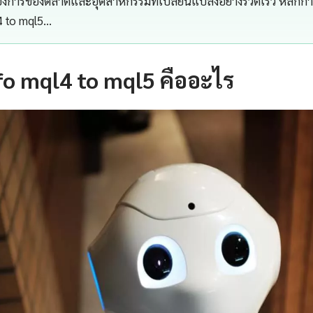
้องการของตลาดและอุตสาหกรรมที่เปลี่ยนแปลงอย่างรวดเร็ว หลัก
4 to mql5…
o mql4 to mql5 คืออะไร