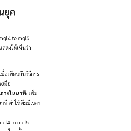
นยุค
 mql4 to mql5
สดงให้เห็นว่า
่อเทียบกับวิธีการ
วยมือ
จภายในนาที:
เพิ่ม
ที ทำให้ทีมมีเวลา
 mql4 to mql5