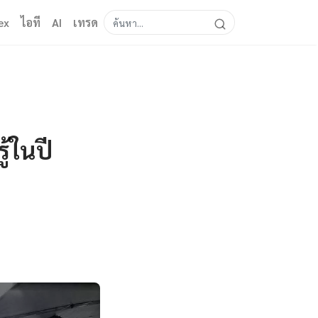
ex
ไอที
AI
เทรด
ู้ในปี