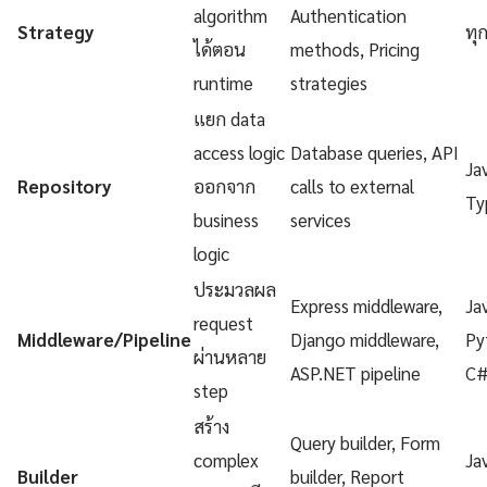
algorithm
Authentication
Strategy
ทุ
ได้ตอน
methods, Pricing
runtime
strategies
แยก data
access logic
Database queries, API
Ja
Repository
ออกจาก
calls to external
Ty
business
services
logic
ประมวลผล
Express middleware,
Ja
request
Middleware/Pipeline
Django middleware,
Py
ผ่านหลาย
ASP.NET pipeline
C
step
สร้าง
Query builder, Form
complex
Ja
Builder
builder, Report