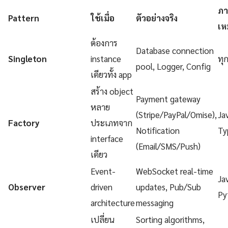
ภา
Pattern
ใช้เมื่อ
ตัวอย่างจริง
เห
ต้องการ
Database connection
Singleton
instance
ทุ
pool, Logger, Config
เดียวทั้ง app
สร้าง object
Payment gateway
หลาย
(Stripe/PayPal/Omise),
Ja
Factory
ประเภทจาก
Notification
Ty
interface
(Email/SMS/Push)
เดียว
Event-
WebSocket real-time
Ja
Observer
driven
updates, Pub/Sub
Py
architecture
messaging
เปลี่ยน
Sorting algorithms,