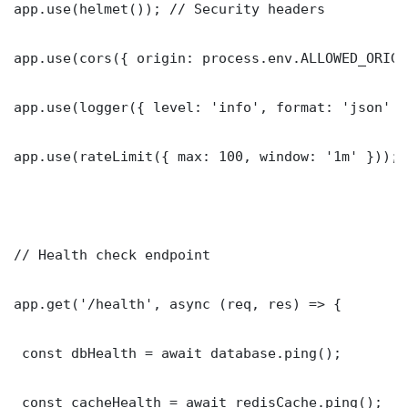
app.use(helmet()); // Security headers

app.use(cors({ origin: process.env.ALLOWED_ORIGI
app.use(logger({ level: 'info', format: 'json' })
app.use(rateLimit({ max: 100, window: '1m' }));

// Health check endpoint

app.get('/health', async (req, res) => {

 const dbHealth = await database.ping();

 const cacheHealth = await redisCache.ping();
