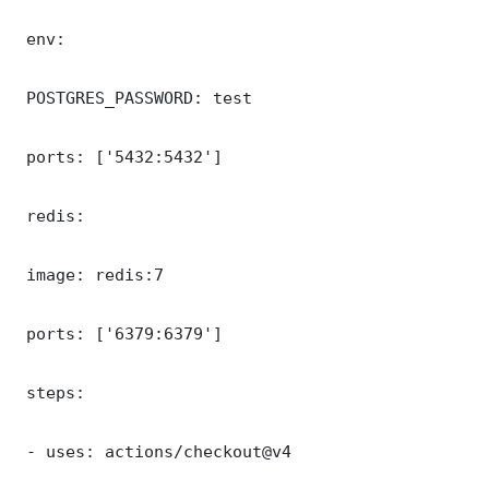
 env:

 POSTGRES_PASSWORD: test

 ports: ['5432:5432']

 redis:

 image: redis:7

 ports: ['6379:6379']

 steps:

 - uses: actions/checkout@v4
