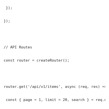
 });

});

// API Routes

const router = createRouter();

router.get('/api/v1/items', async (req, res) => {
 const { page = 1, limit = 20, search } = req.que