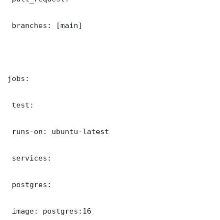
 branches: [main]

jobs:

 test:

 runs-on: ubuntu-latest

 services:

 postgres:

 image: postgres:16
