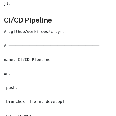
});
CI/CD Pipeline
# .github/workflows/ci.yml

# ═══════════════════════════════════════

name: CI/CD Pipeline

on:

 push:

 branches: [main, develop]

 pull_request:
