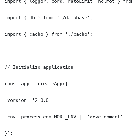
import { logger, cors, rateLimit, helmet } from 
import { db } from './database';

import { cache } from './cache';

// Initialize application

const app = createApp({

 version: '2.0.0'

 env: process.env.NODE_ENV || 'development'

});
