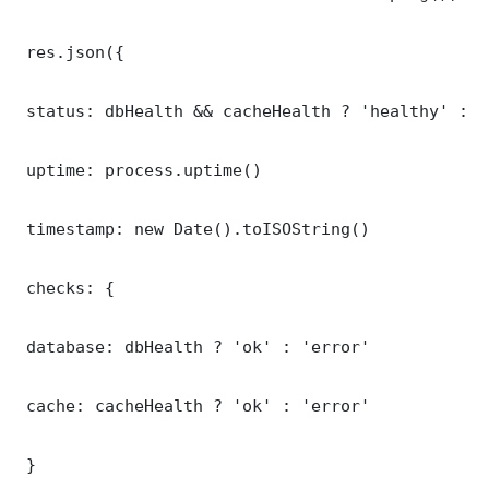
 res.json({

 status: dbHealth && cacheHealth ? 'healthy' : '
 uptime: process.uptime()

 timestamp: new Date().toISOString()

 checks: {

 database: dbHealth ? 'ok' : 'error'

 cache: cacheHealth ? 'ok' : 'error'

 }
