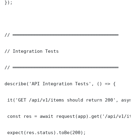
});

// ═══════════════════════════════════════

// Integration Tests

// ═══════════════════════════════════════

describe('API Integration Tests', () => {

 it('GET /api/v1/items should return 200', async
 const res = await request(app).get('/api/v1/item
 expect(res.status).toBe(200);
