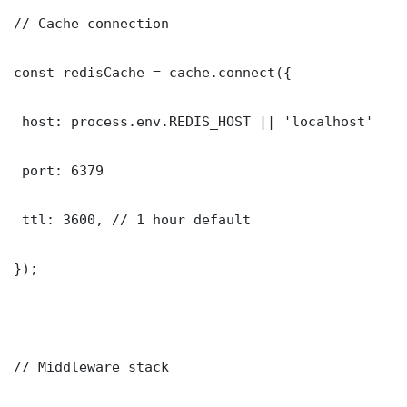
// Cache connection

const redisCache = cache.connect({

 host: process.env.REDIS_HOST || 'localhost'

 port: 6379

 ttl: 3600, // 1 hour default

});

// Middleware stack
