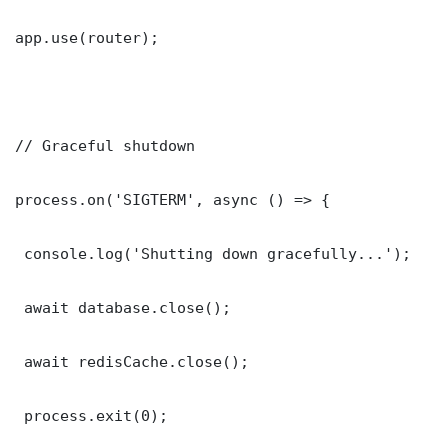
app.use(router);

// Graceful shutdown

process.on('SIGTERM', async () => {

 console.log('Shutting down gracefully...');

 await database.close();

 await redisCache.close();

 process.exit(0);
