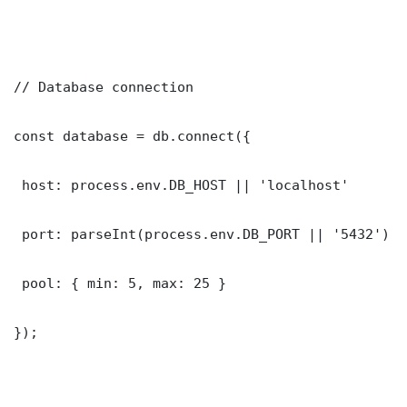
// Database connection

const database = db.connect({

 host: process.env.DB_HOST || 'localhost'

 port: parseInt(process.env.DB_PORT || '5432')

 pool: { min: 5, max: 25 }

});
