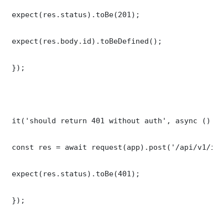
 expect(res.status).toBe(201);

 expect(res.body.id).toBeDefined();

 });

 it('should return 401 without auth', async () =>
 const res = await request(app).post('/api/v1/it
 expect(res.status).toBe(401);

 });
