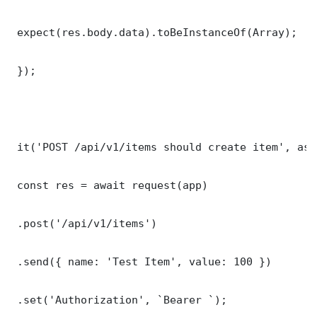
 expect(res.body.data).toBeInstanceOf(Array);

 });

 it('POST /api/v1/items should create item', asy
 const res = await request(app)

 .post('/api/v1/items')

 .send({ name: 'Test Item', value: 100 })

 .set('Authorization', `Bearer `);
