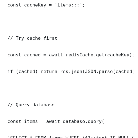
 const cacheKey = `items:::`;

 // Try cache first

 const cached = await redisCache.get(cacheKey);

 if (cached) return res.json(JSON.parse(cached));
 // Query database

 const items = await database.query(

 'SELECT * FROM items WHERE ($1::text IS NULL OR