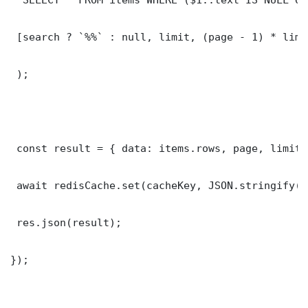
 [search ? `%%` : null, limit, (page - 1) * limit
 );

 const result = { data: items.rows, page, limit,
 await redisCache.set(cacheKey, JSON.stringify(r
 res.json(result);

});
