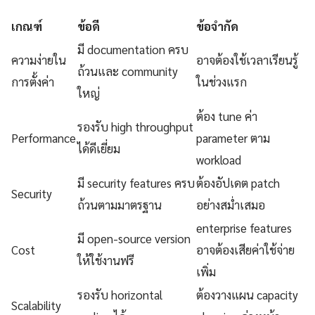
เกณฑ์
ข้อดี
ข้อจำกัด
มี documentation ครบ
ความง่ายใน
อาจต้องใช้เวลาเรียนรู้
ถ้วนและ community
การตั้งค่า
ในช่วงแรก
ใหญ่
ต้อง tune ค่า
รองรับ high throughput
Performance
parameter ตาม
ได้ดีเยี่ยม
workload
มี security features ครบ
ต้องอัปเดต patch
Security
ถ้วนตามมาตรฐาน
อย่างสม่ำเสมอ
enterprise features
มี open-source version
Cost
อาจต้องเสียค่าใช้จ่าย
ให้ใช้งานฟรี
เพิ่ม
รองรับ horizontal
ต้องวางแผน capacity
Scalability