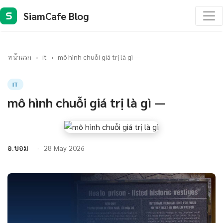
SiamCafe Blog
S
หน้าแรก
›
it
›
mô hình chuỗi giá trị là gì —
IT
mô hình chuỗi giá trị là gì —
อ.บอม
28 May 2026