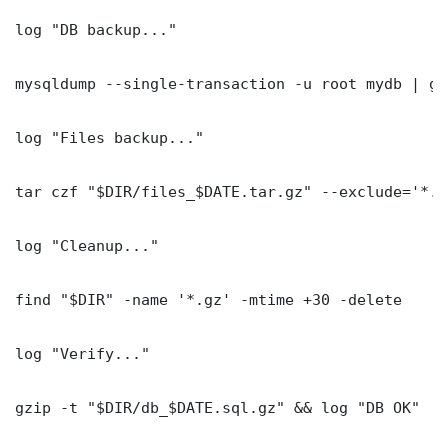
log "DB backup..."

mysqldump --single-transaction -u root mydb | gz
log "Files backup..."

tar czf "$DIR/files_$DATE.tar.gz" --exclude='*.l
log "Cleanup..."

find "$DIR" -name '*.gz' -mtime +30 -delete

log "Verify..."

gzip -t "$DIR/db_$DATE.sql.gz" && log "DB OK"
