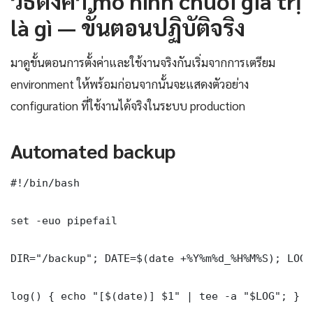
วิธีตั้งค่า mô hình chuỗi giá trị
là gì — ขั้นตอนปฏิบัติจริง
มาดูขั้นตอนการตั้งค่าและใช้งานจริงกันเริ่มจากการเตรียม
environment ให้พร้อมก่อนจากนั้นจะแสดงตัวอย่าง
configuration ที่ใช้งานได้จริงในระบบ production
Automated backup
#!/bin/bash

set -euo pipefail

DIR="/backup"; DATE=$(date +%Y%m%d_%H%M%S); LOG=
log() { echo "[$(date)] $1" | tee -a "$LOG"; }
