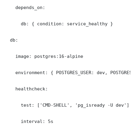
    depends_on:

      db: { condition: service_healthy }

  db:

    image: postgres:16-alpine

    environment: { POSTGRES_USER: dev, POSTGRES_
    healthcheck:

      test: ['CMD-SHELL', 'pg_isready -U dev']

      interval: 5s
