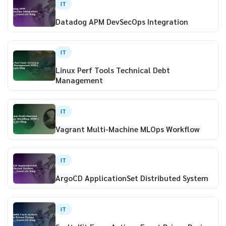
IT
Datadog APM DevSecOps Integration
IT
Linux Perf Tools Technical Debt
Management
IT
Vagrant Multi-Machine MLOps Workflow
IT
ArgoCD ApplicationSet Distributed System
IT