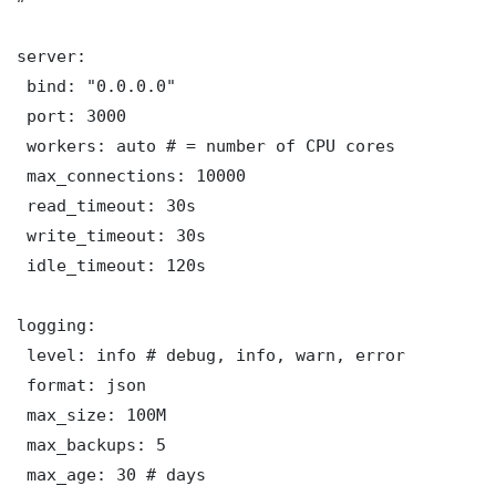
server:

 bind: "0.0.0.0"

 port: 3000

 workers: auto # = number of CPU cores

 max_connections: 10000

 read_timeout: 30s

 write_timeout: 30s

 idle_timeout: 120s

logging:

 level: info # debug, info, warn, error

 format: json

 max_size: 100M

 max_backups: 5

 max_age: 30 # days
