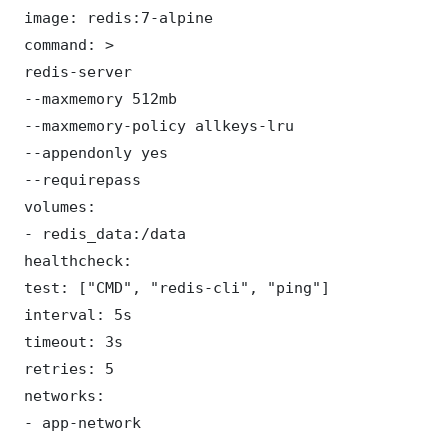
 image: redis:7-alpine

 command: >

 redis-server

 --maxmemory 512mb

 --maxmemory-policy allkeys-lru

 --appendonly yes

 --requirepass 

 volumes:

 - redis_data:/data

 healthcheck:

 test: ["CMD", "redis-cli", "ping"]

 interval: 5s

 timeout: 3s

 retries: 5

 networks:

 - app-network
