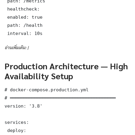
 path: /metrics

 healthcheck:

 enabled: true

 path: /health

 interval: 10s
อ่านเพิ่มเติม: |
Production Architecture — High
Availability Setup
# docker-compose.production.yml

# ═══════════════════════════════════════

version: '3.8'

services:

 deploy:
