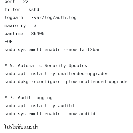
port = 22

filter = sshd

logpath = /var/log/auth.log

maxretry = 3

bantime = 86400

EOF

sudo systemctl enable --now fail2ban

# 5. Automatic Security Updates

sudo apt install -y unattended-upgrades

sudo dpkg-reconfigure -plow unattended-upgrades

# 7. Audit logging

sudo apt install -y auditd

sudo systemctl enable --now auditd
โปรโมชันแนะนำ