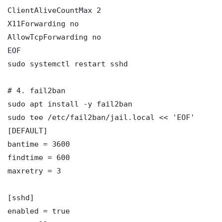
ClientAliveCountMax 2

X11Forwarding no

AllowTcpForwarding no

EOF

sudo systemctl restart sshd

# 4. fail2ban

sudo apt install -y fail2ban

sudo tee /etc/fail2ban/jail.local << 'EOF'

[DEFAULT]

bantime = 3600

findtime = 600

maxretry = 3

[sshd]

enabled = true
