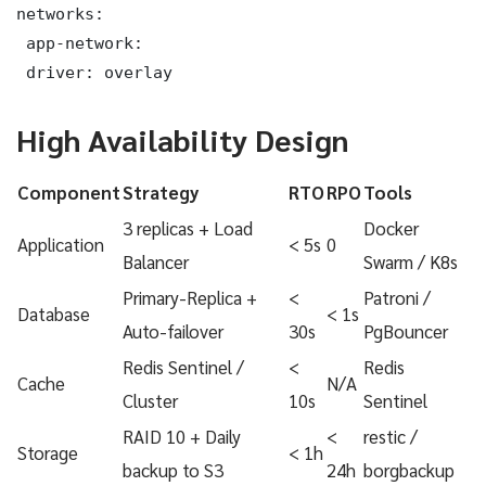
networks:

 app-network:

 driver: overlay
High Availability Design
Component
Strategy
RTO
RPO
Tools
3 replicas + Load
Docker
Application
< 5s
0
Balancer
Swarm / K8s
Primary-Replica +
<
Patroni /
Database
< 1s
Auto-failover
30s
PgBouncer
Redis Sentinel /
<
Redis
Cache
N/A
Cluster
10s
Sentinel
RAID 10 + Daily
<
restic /
Storage
< 1h
backup to S3
24h
borgbackup