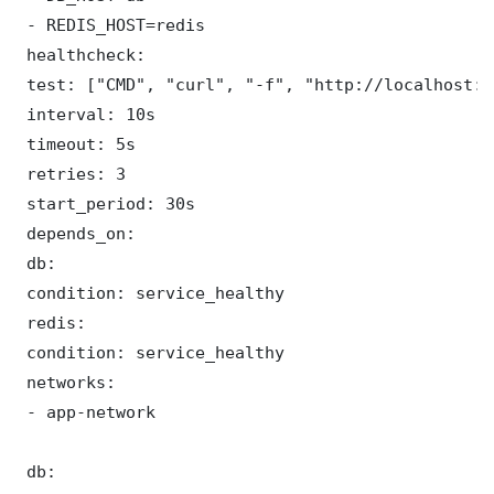
 - REDIS_HOST=redis

 healthcheck:

 test: ["CMD", "curl", "-f", "http://localhost:3
 interval: 10s

 timeout: 5s

 retries: 3

 start_period: 30s

 depends_on:

 db:

 condition: service_healthy

 redis:

 condition: service_healthy

 networks:

 - app-network

 db:
