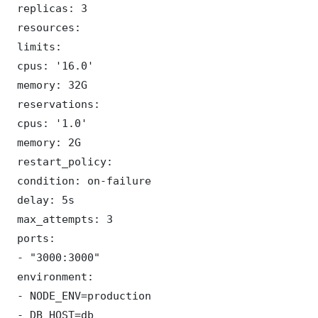
 replicas: 3

 resources:

 limits:

 cpus: '16.0'

 memory: 32G

 reservations:

 cpus: '1.0'

 memory: 2G

 restart_policy:

 condition: on-failure

 delay: 5s

 max_attempts: 3

 ports:

 - "3000:3000"

 environment:

 - NODE_ENV=production

 - DB_HOST=db
