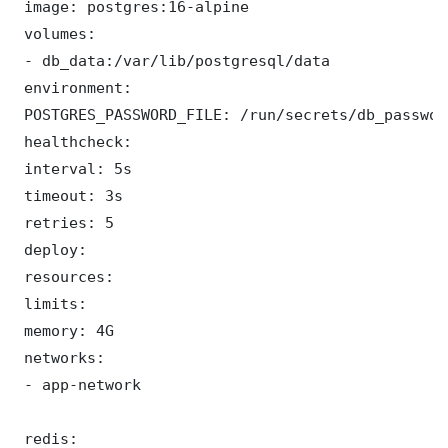
 image: postgres:16-alpine

 volumes:

 - db_data:/var/lib/postgresql/data

 environment:

 POSTGRES_PASSWORD_FILE: /run/secrets/db_password
 healthcheck:

 interval: 5s

 timeout: 3s

 retries: 5

 deploy:

 resources:

 limits:

 memory: 4G

 networks:

 - app-network

 redis:
