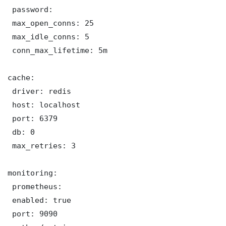
 password: 

 max_open_conns: 25

 max_idle_conns: 5

 conn_max_lifetime: 5m

cache:

 driver: redis

 host: localhost

 port: 6379

 db: 0

 max_retries: 3

monitoring:

 prometheus:

 enabled: true

 port: 9090
