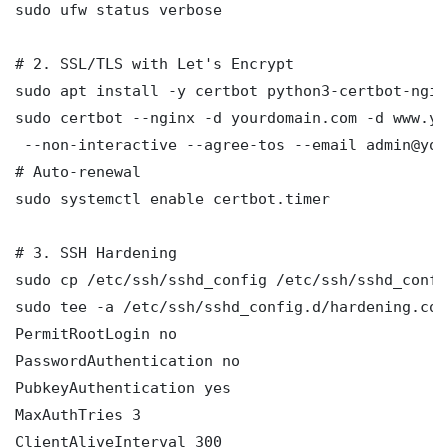
sudo ufw status verbose

# 2. SSL/TLS with Let's Encrypt

sudo apt install -y certbot python3-certbot-nginx
sudo certbot --nginx -d yourdomain.com -d www.yo
 --non-interactive --agree-tos --email admin@you
# Auto-renewal

sudo systemctl enable certbot.timer

# 3. SSH Hardening

sudo cp /etc/ssh/sshd_config /etc/ssh/sshd_config
sudo tee -a /etc/ssh/sshd_config.d/hardening.con
PermitRootLogin no

PasswordAuthentication no

PubkeyAuthentication yes

MaxAuthTries 3

ClientAliveInterval 300
