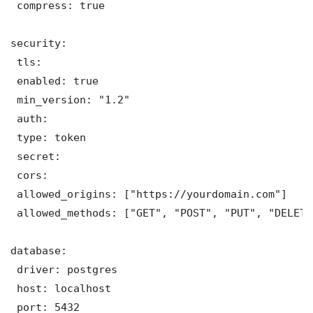
 compress: true

security:

 tls:

 enabled: true

 min_version: "1.2"

 auth:

 type: token

 secret: 

 cors:

 allowed_origins: ["https://yourdomain.com"]

 allowed_methods: ["GET", "POST", "PUT", "DELETE"
database:

 driver: postgres

 host: localhost

 port: 5432
