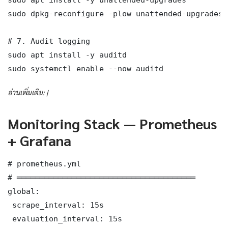
sudo dpkg-reconfigure -plow unattended-upgrades

# 7. Audit logging

sudo apt install -y auditd

sudo systemctl enable --now auditd
อ่านเพิ่มเติม: |
Monitoring Stack — Prometheus
+ Grafana
# prometheus.yml

# ═══════════════════════════════════════

global:

 scrape_interval: 15s

 evaluation_interval: 15s
