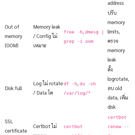
address
ปรับ
memory
Out of
Memory leak
,
limits,
free -h
dmesg |
memory
/ Config ไม่
ตรวจ
grep -i oom
(OOM)
เหมาะ
memory
leak
ตั้ง
logrotate,
Log ไม่ rotate
,
df -h
du -sh
Disk full
ลบ old
/ Data โต
/var/log/*
data, เพิ่ม
disk
certbot
SSL
Certbot ไม่
certbot
renew --
certificate