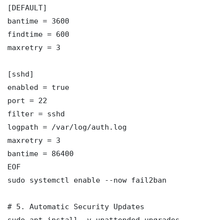
[DEFAULT]

bantime = 3600

findtime = 600

maxretry = 3

[sshd]

enabled = true

port = 22

filter = sshd

logpath = /var/log/auth.log

maxretry = 3

bantime = 86400

EOF

sudo systemctl enable --now fail2ban

# 5. Automatic Security Updates

sudo apt install -y unattended-upgrades
