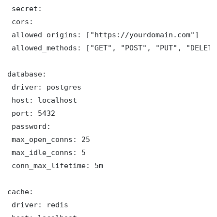
 secret: 

 cors:

 allowed_origins: ["https://yourdomain.com"]

 allowed_methods: ["GET", "POST", "PUT", "DELETE"
database:

 driver: postgres

 host: localhost

 port: 5432

 password: 

 max_open_conns: 25

 max_idle_conns: 5

 conn_max_lifetime: 5m

cache:

 driver: redis
