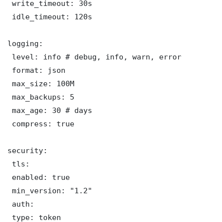
 write_timeout: 30s

 idle_timeout: 120s

logging:

 level: info # debug, info, warn, error

 format: json

 max_size: 100M

 max_backups: 5

 max_age: 30 # days

 compress: true

security:

 tls:

 enabled: true

 min_version: "1.2"

 auth:

 type: token
