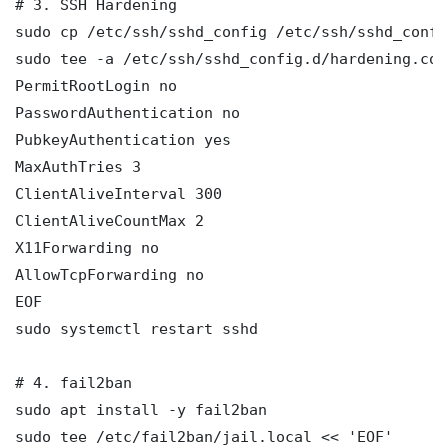
# 3. SSH Hardening

sudo cp /etc/ssh/sshd_config /etc/ssh/sshd_config
sudo tee -a /etc/ssh/sshd_config.d/hardening.con
PermitRootLogin no

PasswordAuthentication no

PubkeyAuthentication yes

MaxAuthTries 3

ClientAliveInterval 300

ClientAliveCountMax 2

X11Forwarding no

AllowTcpForwarding no

EOF

sudo systemctl restart sshd

# 4. fail2ban

sudo apt install -y fail2ban

sudo tee /etc/fail2ban/jail.local << 'EOF'
