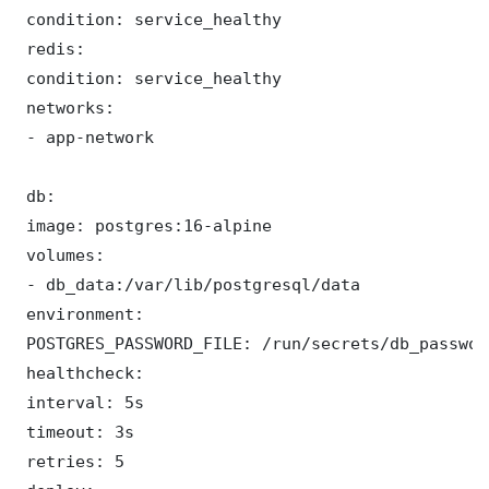
 condition: service_healthy

 redis:

 condition: service_healthy

 networks:

 - app-network

 db:

 image: postgres:16-alpine

 volumes:

 - db_data:/var/lib/postgresql/data

 environment:

 POSTGRES_PASSWORD_FILE: /run/secrets/db_password
 healthcheck:

 interval: 5s

 timeout: 3s

 retries: 5
