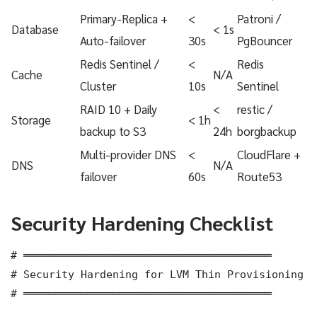
Primary-Replica +
<
Patroni /
Database
< 1s
Auto-failover
30s
PgBouncer
Redis Sentinel /
<
Redis
Cache
N/A
Cluster
10s
Sentinel
RAID 10 + Daily
<
restic /
Storage
< 1h
backup to S3
24h
borgbackup
Multi-provider DNS
<
CloudFlare +
DNS
N/A
failover
60s
Route53
Security Hardening Checklist
# ═══════════════════════════════════════

# Security Hardening for LVM Thin Provisioning M
# ═══════════════════════════════════════
