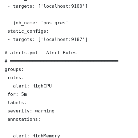
 - targets: ['localhost:9100']

 - job_name: 'postgres'

 static_configs:

 - targets: ['localhost:9187']
# alerts.yml — Alert Rules

# ═══════════════════════════════════════

groups:

 rules:

 - alert: HighCPU

 for: 5m

 labels:

 severity: warning

 annotations:

 - alert: HighMemory
