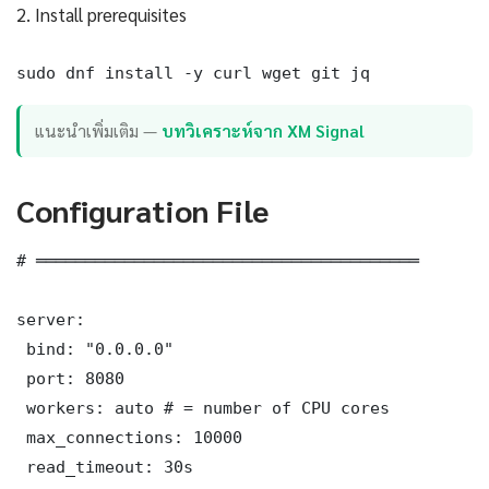
2. Install prerequisites
sudo dnf install -y curl wget git jq
แนะนำเพิ่มเติม —
บทวิเคราะห์จาก XM Signal
Configuration File
# ═══════════════════════════════════════

server:

 bind: "0.0.0.0"

 port: 8080

 workers: auto # = number of CPU cores

 max_connections: 10000

 read_timeout: 30s
