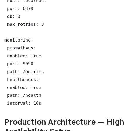
 host: localhost

 port: 6379

 db: 0

 max_retries: 3

monitoring:

 prometheus:

 enabled: true

 port: 9090

 path: /metrics

 healthcheck:

 enabled: true

 path: /health

 interval: 10s
Production Architecture — High
Availability Setup