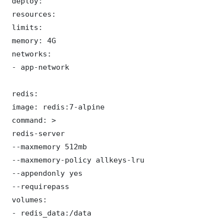
 deploy:

 resources:

 limits:

 memory: 4G

 networks:

 - app-network

 redis:

 image: redis:7-alpine

 command: >

 redis-server

 --maxmemory 512mb

 --maxmemory-policy allkeys-lru

 --appendonly yes

 --requirepass 

 volumes:

 - redis_data:/data
