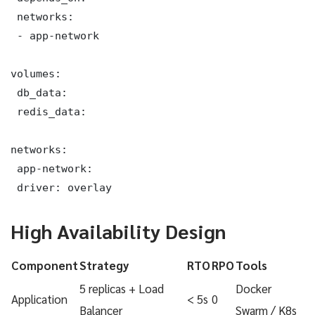
 networks:

 - app-network

volumes:

 db_data:

 redis_data:

networks:

 app-network:

 driver: overlay
High Availability Design
Component
Strategy
RTO
RPO
Tools
5 replicas + Load
Docker
Application
< 5s
0
Balancer
Swarm / K8s