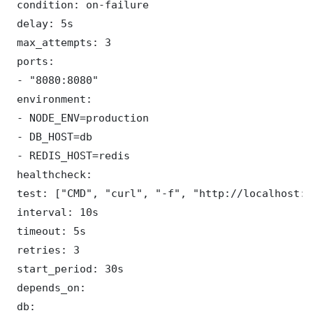
 condition: on-failure

 delay: 5s

 max_attempts: 3

 ports:

 - "8080:8080"

 environment:

 - NODE_ENV=production

 - DB_HOST=db

 - REDIS_HOST=redis

 healthcheck:

 test: ["CMD", "curl", "-f", "http://localhost:8
 interval: 10s

 timeout: 5s

 retries: 3

 start_period: 30s

 depends_on:

 db:
