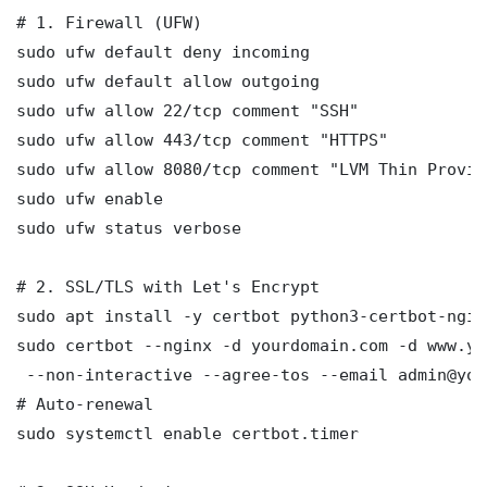
# 1. Firewall (UFW)

sudo ufw default deny incoming

sudo ufw default allow outgoing

sudo ufw allow 22/tcp comment "SSH"

sudo ufw allow 443/tcp comment "HTTPS"

sudo ufw allow 8080/tcp comment "LVM Thin Provis
sudo ufw enable

sudo ufw status verbose

# 2. SSL/TLS with Let's Encrypt

sudo apt install -y certbot python3-certbot-nginx
sudo certbot --nginx -d yourdomain.com -d www.yo
 --non-interactive --agree-tos --email admin@you
# Auto-renewal

sudo systemctl enable certbot.timer
