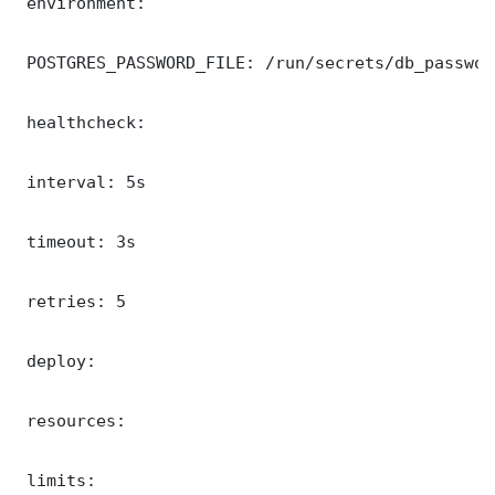
 environment:

 POSTGRES_PASSWORD_FILE: /run/secrets/db_password
 healthcheck:

 interval: 5s

 timeout: 3s

 retries: 5

 deploy:

 resources:

 limits:
