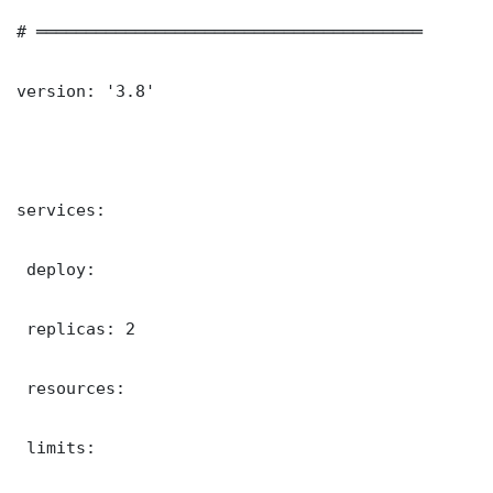
# ═══════════════════════════════════════

version: '3.8'

services:

 deploy:

 replicas: 2

 resources:

 limits:
