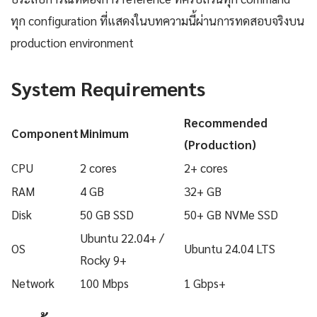
ทุก configuration ที่แสดงในบทความนี้ผ่านการทดสอบจริงบน
production environment
System Requirements
Recommended
Component
Minimum
(Production)
CPU
2 cores
2+ cores
RAM
4 GB
32+ GB
Disk
50 GB SSD
50+ GB NVMe SSD
Ubuntu 22.04+ /
OS
Ubuntu 24.04 LTS
Rocky 9+
Network
100 Mbps
1 Gbps+