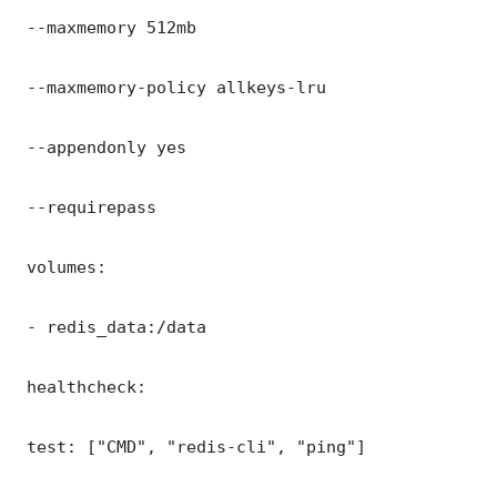
 --maxmemory 512mb

 --maxmemory-policy allkeys-lru

 --appendonly yes

 --requirepass 

 volumes:

 - redis_data:/data

 healthcheck:

 test: ["CMD", "redis-cli", "ping"]
