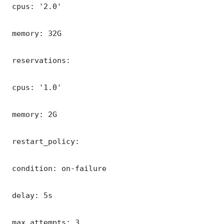
 cpus: '2.0'

 memory: 32G

 reservations:

 cpus: '1.0'

 memory: 2G

 restart_policy:

 condition: on-failure

 delay: 5s

 max_attempts: 3
