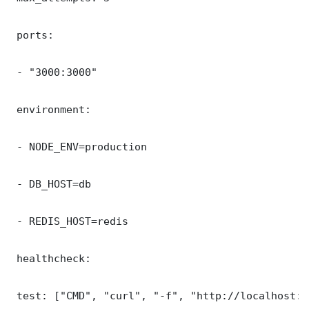
 ports:

 - "3000:3000"

 environment:

 - NODE_ENV=production

 - DB_HOST=db

 - REDIS_HOST=redis

 healthcheck:

 test: ["CMD", "curl", "-f", "http://localhost:3