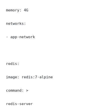
 memory: 4G

 networks:

 - app-network

 redis:

 image: redis:7-alpine

 command: >

 redis-server
