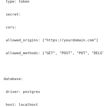
 type: token

 secret: 

 cors:

 allowed_origins: ["https://yourdomain.com"]

 allowed_methods: ["GET", "POST", "PUT", "DELETE"
database:

 driver: postgres

 host: localhost
