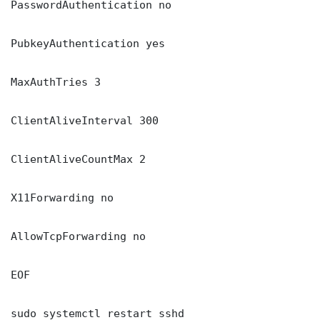
PasswordAuthentication no

PubkeyAuthentication yes

MaxAuthTries 3

ClientAliveInterval 300

ClientAliveCountMax 2

X11Forwarding no

AllowTcpForwarding no

EOF

sudo systemctl restart sshd
