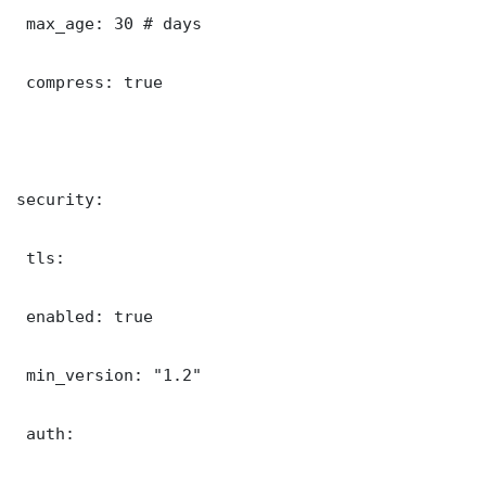
 max_age: 30 # days

 compress: true

security:

 tls:

 enabled: true

 min_version: "1.2"

 auth:
