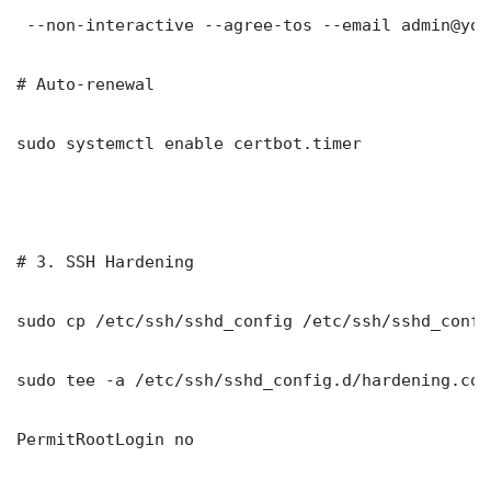
 --non-interactive --agree-tos --email admin@you
# Auto-renewal

sudo systemctl enable certbot.timer

# 3. SSH Hardening

sudo cp /etc/ssh/sshd_config /etc/ssh/sshd_config
sudo tee -a /etc/ssh/sshd_config.d/hardening.con
PermitRootLogin no
