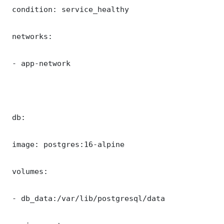
 condition: service_healthy

 networks:

 - app-network

 db:

 image: postgres:16-alpine

 volumes:

 - db_data:/var/lib/postgresql/data
