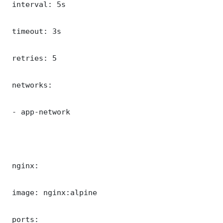
 interval: 5s

 timeout: 3s

 retries: 5

 networks:

 - app-network

 nginx:

 image: nginx:alpine

 ports:
