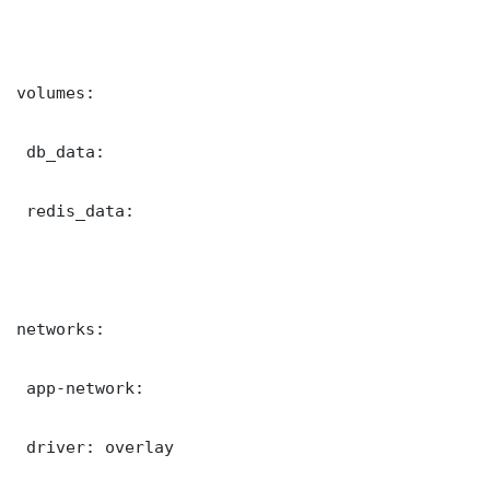
volumes:

 db_data:

 redis_data:

networks:

 app-network:

 driver: overlay