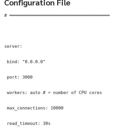
Configuration File
# ═══════════════════════════════════════

server:

 bind: "0.0.0.0"

 port: 3000

 workers: auto # = number of CPU cores

 max_connections: 10000

 read_timeout: 30s
