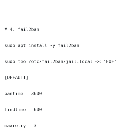
# 4. fail2ban

sudo apt install -y fail2ban

sudo tee /etc/fail2ban/jail.local << 'EOF'

[DEFAULT]

bantime = 3600

findtime = 600

maxretry = 3
