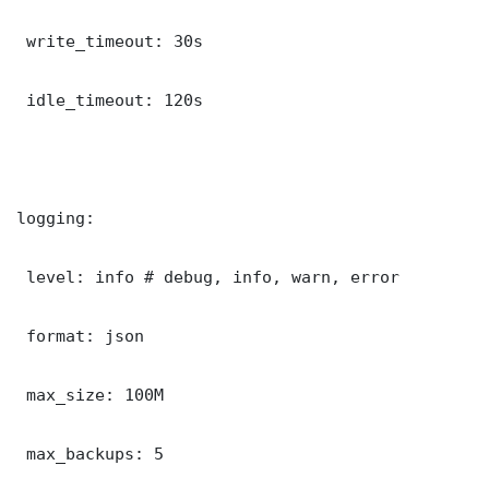
 write_timeout: 30s

 idle_timeout: 120s

logging:

 level: info # debug, info, warn, error

 format: json

 max_size: 100M

 max_backups: 5
