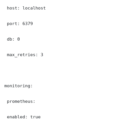
 host: localhost

 port: 6379

 db: 0

 max_retries: 3

monitoring:

 prometheus:

 enabled: true
