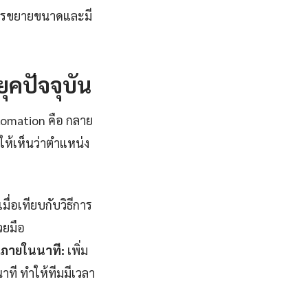
บการขยายขนาดและมี
ุคปัจจุบัน
tomation คือ กลาย
ห้เห็นว่าตำแหน่ง
่อเทียบกับวิธีการ
วยมือ
จภายในนาที:
เพิ่ม
ที ทำให้ทีมมีเวลา