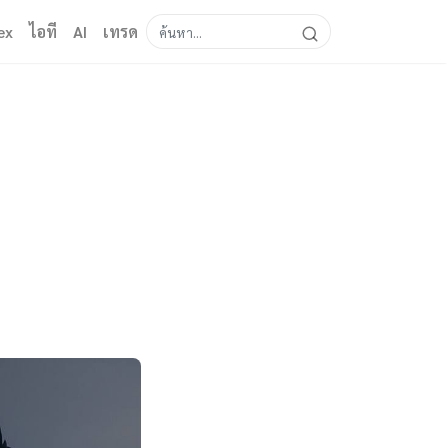
ex
ไอที
AI
เทรด