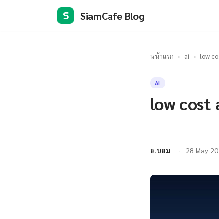
SiamCafe Blog
S
หน้าแรก
›
ai
›
low co
AI
low cost
อ.บอม
28 May 20