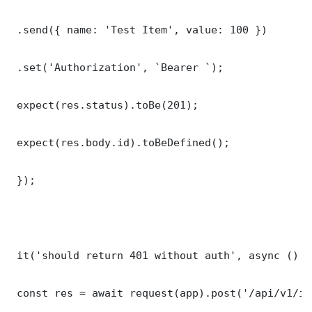
 .send({ name: 'Test Item', value: 100 })

 .set('Authorization', `Bearer `);

 expect(res.status).toBe(201);

 expect(res.body.id).toBeDefined();

 });

 it('should return 401 without auth', async () =>
 const res = await request(app).post('/api/v1/it