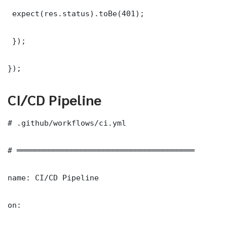
 expect(res.status).toBe(401);

 });

});
CI/CD Pipeline
# .github/workflows/ci.yml

# ═══════════════════════════════════════

name: CI/CD Pipeline

on:
