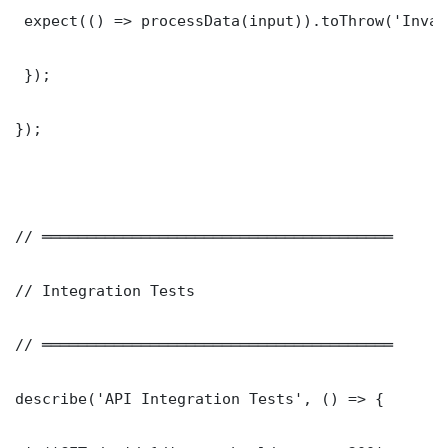
 expect(() => processData(input)).toThrow('Inval
 });

});

// ═══════════════════════════════════════

// Integration Tests

// ═══════════════════════════════════════

describe('API Integration Tests', () => {
