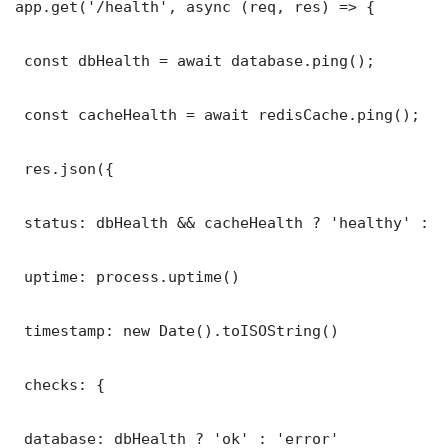
app.get('/health', async (req, res) => {

 const dbHealth = await database.ping();

 const cacheHealth = await redisCache.ping();

 res.json({

 status: dbHealth && cacheHealth ? 'healthy' : '
 uptime: process.uptime()

 timestamp: new Date().toISOString()

 checks: {

 database: dbHealth ? 'ok' : 'error'
