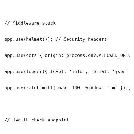
// Middleware stack

app.use(helmet()); // Security headers

app.use(cors({ origin: process.env.ALLOWED_ORIGI
app.use(logger({ level: 'info', format: 'json' })
app.use(rateLimit({ max: 100, window: '1m' }));

// Health check endpoint
