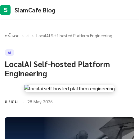
SiamCafe Blog
S
หน้าแรก
›
ai
›
LocalAI Self-hosted Platform Engineering
AI
LocalAI Self-hosted Platform
Engineering
อ.บอม
28 May 2026