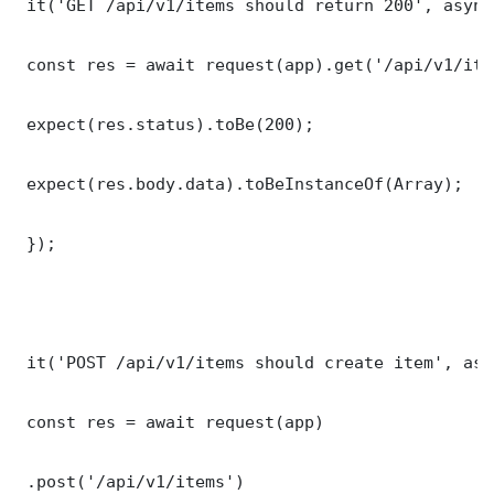
 it('GET /api/v1/items should return 200', async
 const res = await request(app).get('/api/v1/item
 expect(res.status).toBe(200);

 expect(res.body.data).toBeInstanceOf(Array);

 });

 it('POST /api/v1/items should create item', asy
 const res = await request(app)

 .post('/api/v1/items')
