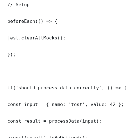
 // Setup

 beforeEach(() => {

 jest.clearAllMocks();

 });

 it('should process data correctly', () => {

 const input = { name: 'test', value: 42 };

 const result = processData(input);

 expect(result).toBeDefined();
