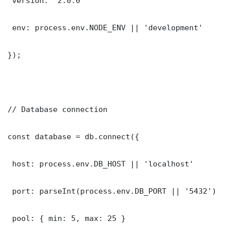
 version: '2.0.0'

 env: process.env.NODE_ENV || 'development'

});

// Database connection

const database = db.connect({

 host: process.env.DB_HOST || 'localhost'

 port: parseInt(process.env.DB_PORT || '5432')

 pool: { min: 5, max: 25 }
