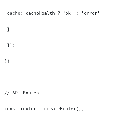
 cache: cacheHealth ? 'ok' : 'error'

 }

 });

});

// API Routes

const router = createRouter();
