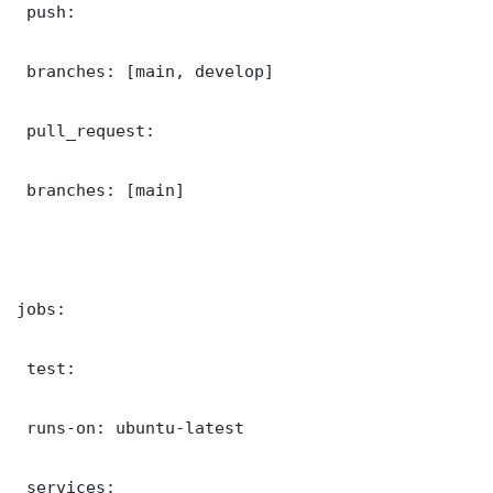
 push:

 branches: [main, develop]

 pull_request:

 branches: [main]

jobs:

 test:

 runs-on: ubuntu-latest

 services:
