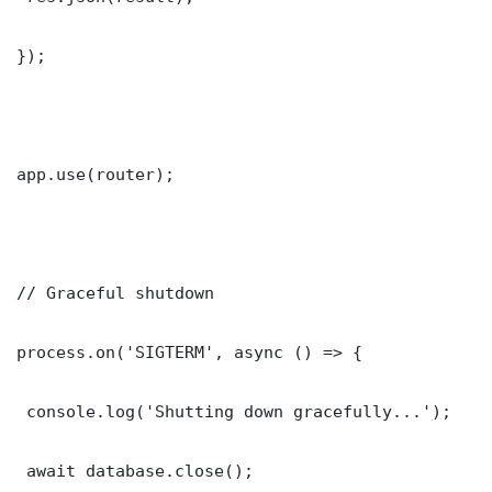
});

app.use(router);

// Graceful shutdown

process.on('SIGTERM', async () => {

 console.log('Shutting down gracefully...');

 await database.close();
