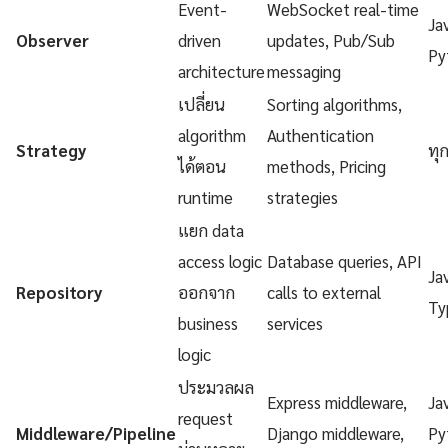
Event-
WebSocket real-time
Ja
Observer
driven
updates, Pub/Sub
Py
architecture
messaging
เปลี่ยน
Sorting algorithms,
algorithm
Authentication
Strategy
ทุ
ได้ตอน
methods, Pricing
runtime
strategies
แยก data
access logic
Database queries, API
Ja
Repository
ออกจาก
calls to external
Ty
business
services
logic
ประมวลผล
Express middleware,
Ja
request
Middleware/Pipeline
Django middleware,
Py