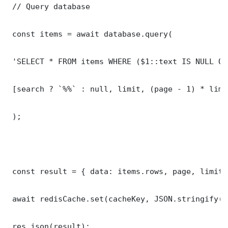
 // Query database

 const items = await database.query(

 'SELECT * FROM items WHERE ($1::text IS NULL OR
 [search ? `%%` : null, limit, (page - 1) * limit
 );

 const result = { data: items.rows, page, limit,
 await redisCache.set(cacheKey, JSON.stringify(r
 res.json(result);
