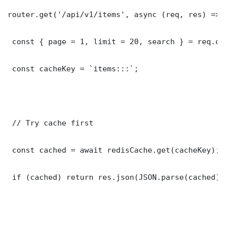
router.get('/api/v1/items', async (req, res) => {
 const { page = 1, limit = 20, search } = req.que
 const cacheKey = `items:::`;

 // Try cache first

 const cached = await redisCache.get(cacheKey);

 if (cached) return res.json(JSON.parse(cached));