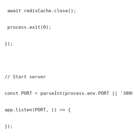
 await redisCache.close();

 process.exit(0);

});

// Start server

const PORT = parseInt(process.env.PORT || '3000')
app.listen(PORT, () => {

});