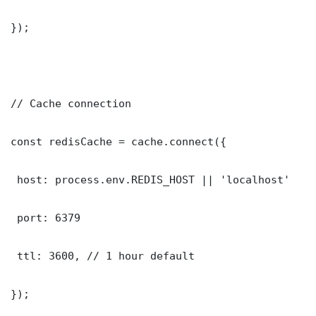
});

// Cache connection

const redisCache = cache.connect({

 host: process.env.REDIS_HOST || 'localhost'

 port: 6379

 ttl: 3600, // 1 hour default

});
