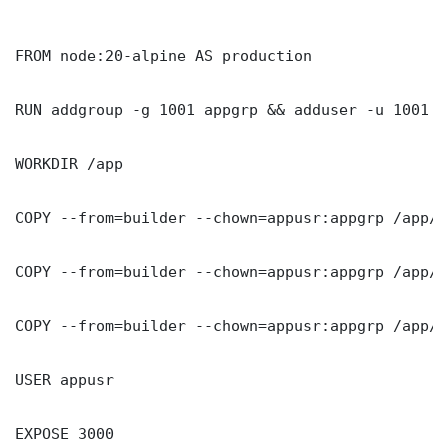
FROM node:20-alpine AS production

RUN addgroup -g 1001 appgrp && adduser -u 1001 -
WORKDIR /app

COPY --from=builder --chown=appusr:appgrp /app/d
COPY --from=builder --chown=appusr:appgrp /app/n
COPY --from=builder --chown=appusr:appgrp /app/p
USER appusr

EXPOSE 3000
