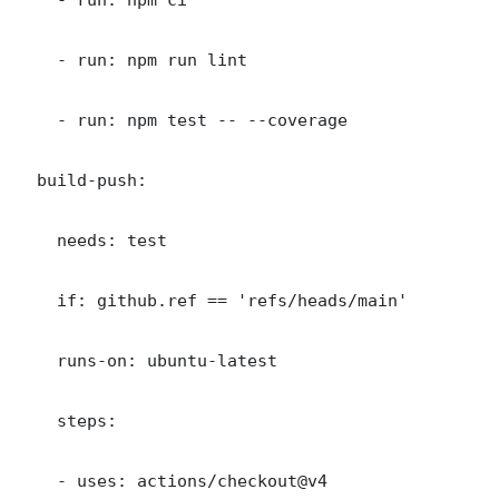
    - run: npm run lint

    - run: npm test -- --coverage

  build-push:

    needs: test

    if: github.ref == 'refs/heads/main'

    runs-on: ubuntu-latest

    steps:

    - uses: actions/checkout@v4
