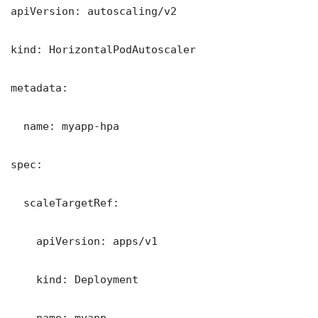
apiVersion: autoscaling/v2

kind: HorizontalPodAutoscaler

metadata:

  name: myapp-hpa

spec:

  scaleTargetRef:

    apiVersion: apps/v1

    kind: Deployment

    name: myapp
