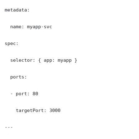
metadata:

  name: myapp-svc

spec:

  selector: { app: myapp }

  ports:

  - port: 80

    targetPort: 3000

---
