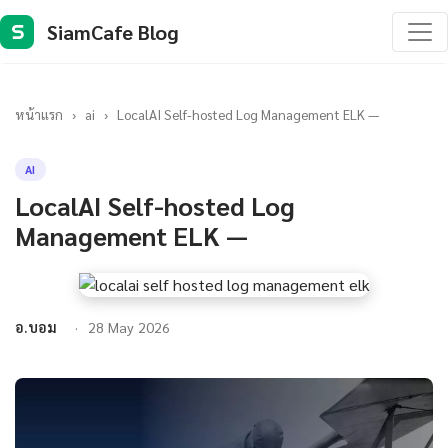
SiamCafe Blog
S
หน้าแรก
›
ai
›
LocalAI Self-hosted Log Management ELK —
AI
LocalAI Self-hosted Log
Management ELK —
อ.บอม
28 May 2026