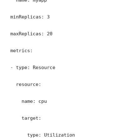
  minReplicas: 3

  maxReplicas: 20

  metrics:

  - type: Resource

    resource:

      name: cpu

      target:

        type: Utilization
