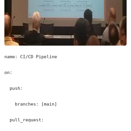
name: CI/CD Pipeline

on:

  push:

    branches: [main]

  pull_request:
