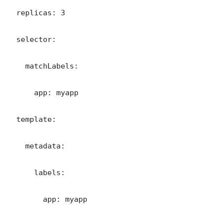
  replicas: 3

  selector:

    matchLabels:

      app: myapp

  template:

    metadata:

      labels:

        app: myapp
