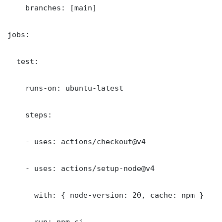
    branches: [main]

jobs:

  test:

    runs-on: ubuntu-latest

    steps:

    - uses: actions/checkout@v4

    - uses: actions/setup-node@v4

      with: { node-version: 20, cache: npm }

    - run: npm ci
