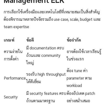
การเลือกใช้เครื่องมือและเทคโนโลยีที่เหมาะสมเป็นสิ่งสำคัญ
ต้องพิจารณาหลายปัจจัยรวมถึง use case, scale, budget และ
team expertise
เกณฑ์
ข้อดี
ข้อจำกัด
มี documentation ครบ
ความง่ายใน
อาจต้องใช้เวลาเรียนรู้
ถ้วนและ community
การตั้งค่า
ในช่วงแรก
ใหญ่
ต้อง tune ค่า
รองรับ high throughput
Performance
parameter ตาม
ได้ดีเยี่ยม
workload
มี security features ครบ
ต้องอัปเดต patch
Security
ถ้วนตามมาตรฐาน
อย่างสม่ำเสมอ