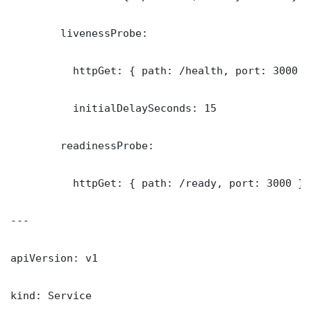
        livenessProbe:

          httpGet: { path: /health, port: 3000 }

          initialDelaySeconds: 15

        readinessProbe:

          httpGet: { path: /ready, port: 3000 }

---

apiVersion: v1

kind: Service
