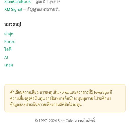
SiamCafeBook
— คู่มือ & อีบุ๊กเทรด
XM Signal
— สัญญาณเทรดรายวัน
หมวดหมู่
ล่าสุด
Forex
ไอที
AI
เทรด
คำเตือนความเสี่ยง: การลงทุนใน Forex และตราสารที่มี leverage มี
ความเสี่ยงสูงต่อเงินทุน อาจไม่เหมาะกับนักลงทุนทุกราย โปรดศึกษา
ข้อมูลและประเมินความเสี่ยงก่อนตัดสินใจลงทุน
© 1997–2026 SiamCafe. สงวนลิขสิทธิ์.