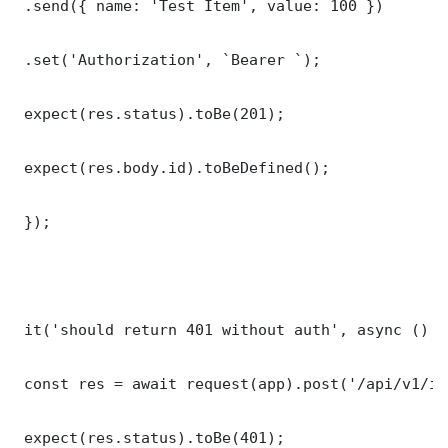
 .send({ name: 'Test Item', value: 100 })

 .set('Authorization', `Bearer `);

 expect(res.status).toBe(201);

 expect(res.body.id).toBeDefined();

 });

 it('should return 401 without auth', async () =>
 const res = await request(app).post('/api/v1/it
 expect(res.status).toBe(401);
