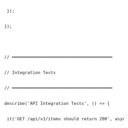
 });

});

// ═══════════════════════════════════════

// Integration Tests

// ═══════════════════════════════════════

describe('API Integration Tests', () => {

 it('GET /api/v1/items should return 200', async