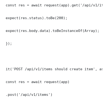
 const res = await request(app).get('/api/v1/item
 expect(res.status).toBe(200);

 expect(res.body.data).toBeInstanceOf(Array);

 });

 it('POST /api/v1/items should create item', asy
 const res = await request(app)

 .post('/api/v1/items')
