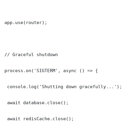
app.use(router);

// Graceful shutdown

process.on('SIGTERM', async () => {

 console.log('Shutting down gracefully...');

 await database.close();

 await redisCache.close();
