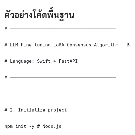
ตัวอย่างโค้ดพื้นฐาน
# ═══════════════════════════════════════

# LLM Fine-tuning LoRA Consensus Algorithm — Bas
# Language: Swift + FastAPI

# ═══════════════════════════════════════

# 2. Initialize project

npm init -y # Node.js
