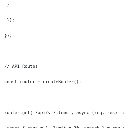
 }

 });

});

// API Routes

const router = createRouter();

router.get('/api/v1/items', async (req, res) => {
 const { page = 1, limit = 20, search } = req.que