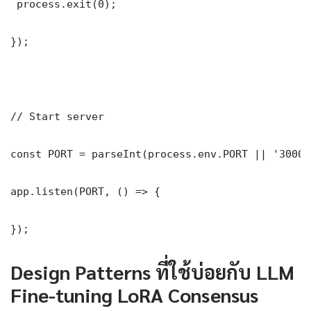
 process.exit(0);

});

// Start server

const PORT = parseInt(process.env.PORT || '3000')
app.listen(PORT, () => {

});
Design Patterns ที่ใช้บ่อยกับ LLM
Fine-tuning LoRA Consensus