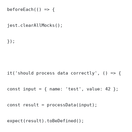
 beforeEach(() => {

 jest.clearAllMocks();

 });

 it('should process data correctly', () => {

 const input = { name: 'test', value: 42 };

 const result = processData(input);

 expect(result).toBeDefined();
