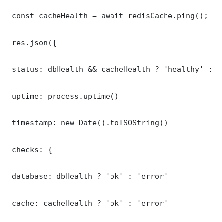
 const cacheHealth = await redisCache.ping();

 res.json({

 status: dbHealth && cacheHealth ? 'healthy' : '
 uptime: process.uptime()

 timestamp: new Date().toISOString()

 checks: {

 database: dbHealth ? 'ok' : 'error'

 cache: cacheHealth ? 'ok' : 'error'
