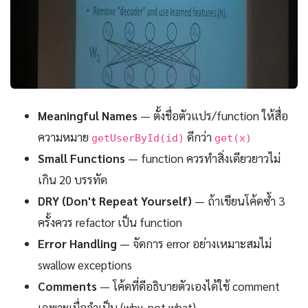
Meaningful Names
— ตั้งชื่อตัวแปร/function ให้สื่อ
ความหมาย
ดีกว่า
getUserById(id)
get(x)
Small Functions
— function ควรทำสิ่งเดียวยาวไม่
เกิน 20 บรรทัด
DRY (Don't Repeat Yourself)
— ถ้าเขียนโค้ดซ้ำ 3
ครั้งควร refactor เป็น function
Error Handling
— จัดการ error อย่างเหมาะสมไม่
swallow exceptions
Comments
— โค้ดที่ดีอธิบายตัวเองได้ใช้ comment
เฉพาะเมื่อจำเป็น (why, not what)