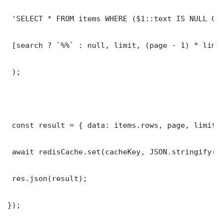
 'SELECT * FROM items WHERE ($1::text IS NULL OR
 [search ? `%%` : null, limit, (page - 1) * limit
 );

 const result = { data: items.rows, page, limit,
 await redisCache.set(cacheKey, JSON.stringify(r
 res.json(result);

});
