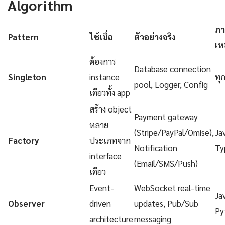
Algorithm
ภา
Pattern
ใช้เมื่อ
ตัวอย่างจริง
เห
ต้องการ
Database connection
Singleton
instance
ทุ
pool, Logger, Config
เดียวทั้ง app
สร้าง object
Payment gateway
หลาย
(Stripe/PayPal/Omise),
Ja
Factory
ประเภทจาก
Notification
Ty
interface
(Email/SMS/Push)
เดียว
Event-
WebSocket real-time
Ja
Observer
driven
updates, Pub/Sub
Py
architecture
messaging