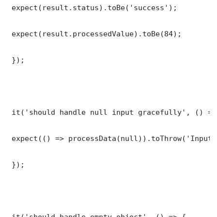
 expect(result.status).toBe('success');

 expect(result.processedValue).toBe(84);

 });

 it('should handle null input gracefully', () => 
 expect(() => processData(null)).toThrow('Input 
 });

 it('should handle empty object', () => {
