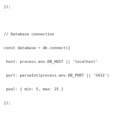
});

// Database connection

const database = db.connect({

 host: process.env.DB_HOST || 'localhost'

 port: parseInt(process.env.DB_PORT || '5432')

 pool: { min: 5, max: 25 }

});
