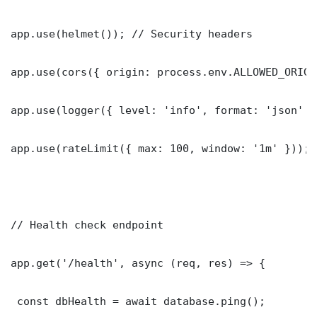
app.use(helmet()); // Security headers

app.use(cors({ origin: process.env.ALLOWED_ORIGI
app.use(logger({ level: 'info', format: 'json' })
app.use(rateLimit({ max: 100, window: '1m' }));

// Health check endpoint

app.get('/health', async (req, res) => {

 const dbHealth = await database.ping();
