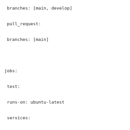
 branches: [main, develop]

 pull_request:

 branches: [main]

jobs:

 test:

 runs-on: ubuntu-latest

 services:
