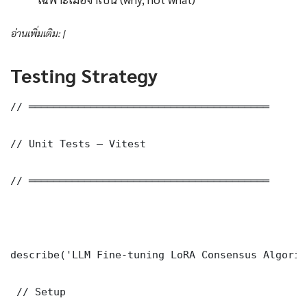
อ่านเพิ่มเติม: |
Testing Strategy
// ═══════════════════════════════════════

// Unit Tests — Vitest

// ═══════════════════════════════════════

describe('LLM Fine-tuning LoRA Consensus Algorit
 // Setup
