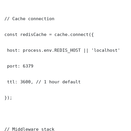
// Cache connection

const redisCache = cache.connect({

 host: process.env.REDIS_HOST || 'localhost'

 port: 6379

 ttl: 3600, // 1 hour default

});

// Middleware stack
