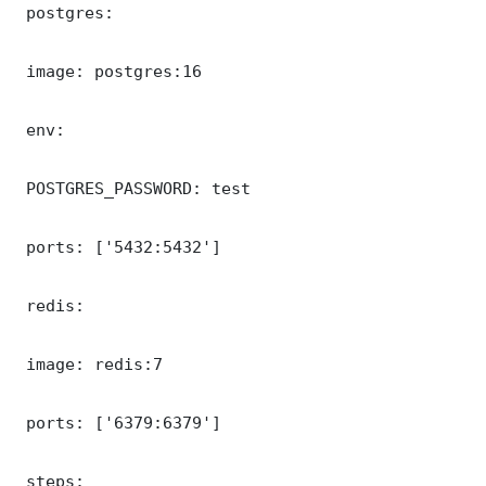
 postgres:

 image: postgres:16

 env:

 POSTGRES_PASSWORD: test

 ports: ['5432:5432']

 redis:

 image: redis:7

 ports: ['6379:6379']

 steps:
