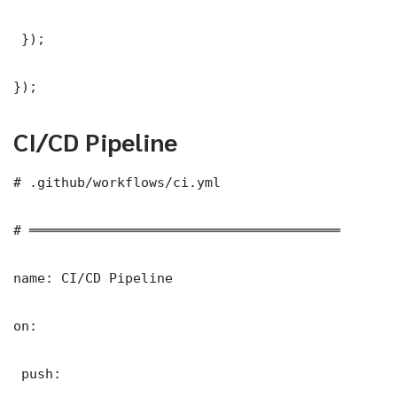
 });

});
CI/CD Pipeline
# .github/workflows/ci.yml

# ═══════════════════════════════════════

name: CI/CD Pipeline

on:

 push:
