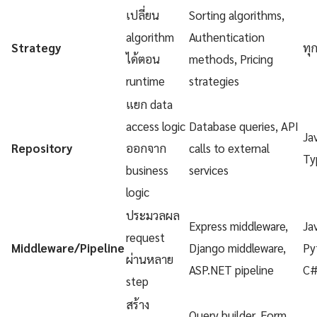
เปลี่ยน
Sorting algorithms,
algorithm
Authentication
Strategy
ทุ
ได้ตอน
methods, Pricing
runtime
strategies
แยก data
access logic
Database queries, API
Ja
Repository
ออกจาก
calls to external
Ty
business
services
logic
ประมวลผล
Express middleware,
Ja
request
Middleware/Pipeline
Django middleware,
Py
ผ่านหลาย
ASP.NET pipeline
C
step
สร้าง
Query builder, Form