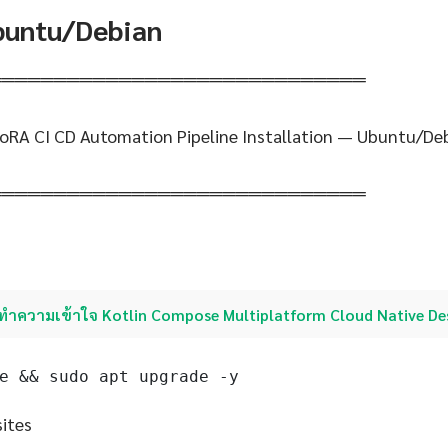
Ubuntu/Debian
═════════════════════════════
oRA CI CD Automation Pipeline Installation — Ubuntu/De
═════════════════════════════
ทำความเข้าใจ Kotlin Compose Multiplatform Cloud Native De
e && sudo apt upgrade -y
sites