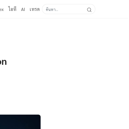
ex
ไอที
AI
เทรด
on