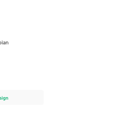
bian
sign