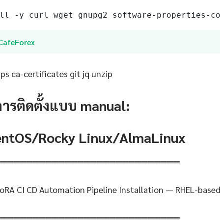
ll -y curl wget gnupg2 software-properties-c
iCafeForex
s ca-certificates git jq unzip
การติดตั้งแบบ manual:
CentOS/Rocky Linux/AlmaLinux
═════════════════════════════
oRA CI CD Automation Pipeline Installation — RHEL-base
═════════════════════════════