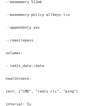
 --maxmemory 512mb

 --maxmemory-policy allkeys-lru

 --appendonly yes

 --requirepass 

 volumes:

 - redis_data:/data

 healthcheck:

 test: ["CMD", "redis-cli", "ping"]

 interval: 5s
