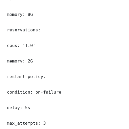
 memory: 8G

 reservations:

 cpus: '1.0'

 memory: 2G

 restart_policy:

 condition: on-failure

 delay: 5s

 max_attempts: 3
