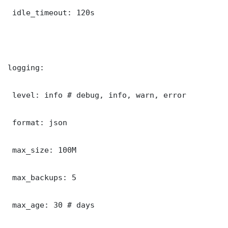
 idle_timeout: 120s

logging:

 level: info # debug, info, warn, error

 format: json

 max_size: 100M

 max_backups: 5

 max_age: 30 # days
