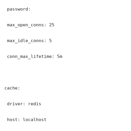
 password: 

 max_open_conns: 25

 max_idle_conns: 5

 conn_max_lifetime: 5m

cache:

 driver: redis

 host: localhost
