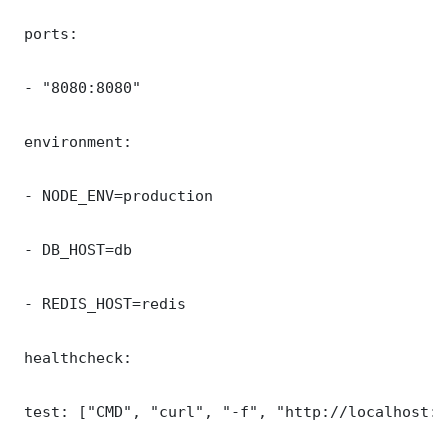
 ports:

 - "8080:8080"

 environment:

 - NODE_ENV=production

 - DB_HOST=db

 - REDIS_HOST=redis

 healthcheck:

 test: ["CMD", "curl", "-f", "http://localhost:8