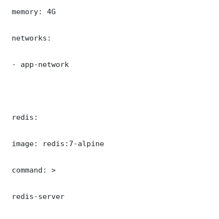
 memory: 4G

 networks:

 - app-network

 redis:

 image: redis:7-alpine

 command: >

 redis-server
