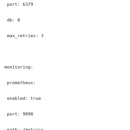
 port: 6379

 db: 0

 max_retries: 3

monitoring:

 prometheus:

 enabled: true

 port: 9090

 path: /metrics
