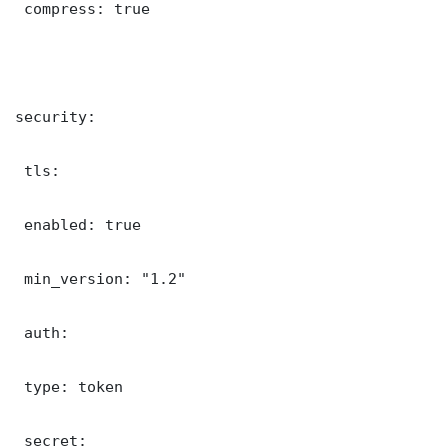
 compress: true

security:

 tls:

 enabled: true

 min_version: "1.2"

 auth:

 type: token

 secret: 
