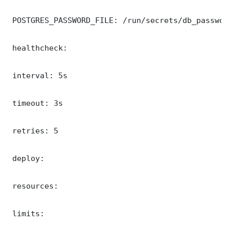
 POSTGRES_PASSWORD_FILE: /run/secrets/db_password
 healthcheck:

 interval: 5s

 timeout: 3s

 retries: 5

 deploy:

 resources:

 limits:
