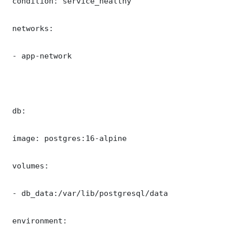
 condition: service_healthy

 networks:

 - app-network

 db:

 image: postgres:16-alpine

 volumes:

 - db_data:/var/lib/postgresql/data

 environment:
