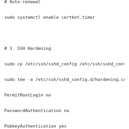
# Auto-renewal

sudo systemctl enable certbot.timer

# 3. SSH Hardening

sudo cp /etc/ssh/sshd_config /etc/ssh/sshd_config
sudo tee -a /etc/ssh/sshd_config.d/hardening.con
PermitRootLogin no

PasswordAuthentication no

PubkeyAuthentication yes
