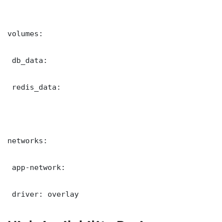
volumes:

 db_data:

 redis_data:

networks:

 app-network:

 driver: overlay