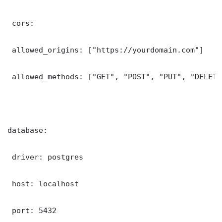
 cors:

 allowed_origins: ["https://yourdomain.com"]

 allowed_methods: ["GET", "POST", "PUT", "DELETE"
database:

 driver: postgres

 host: localhost

 port: 5432
