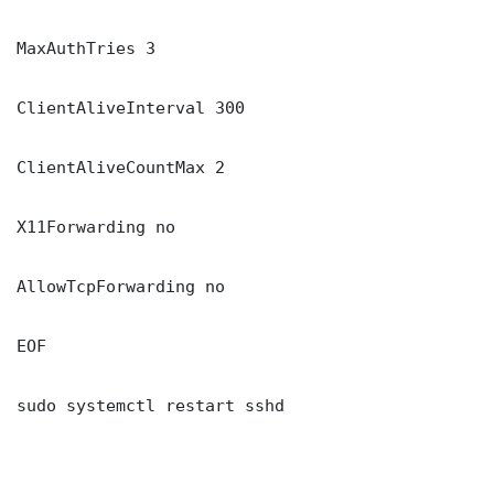
MaxAuthTries 3

ClientAliveInterval 300

ClientAliveCountMax 2

X11Forwarding no

AllowTcpForwarding no

EOF

sudo systemctl restart sshd
