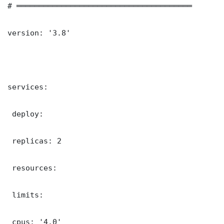
# ═══════════════════════════════════════

version: '3.8'

services:

 deploy:

 replicas: 2

 resources:

 limits:

 cpus: '4.0'
