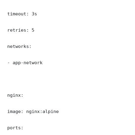
 timeout: 3s

 retries: 5

 networks:

 - app-network

 nginx:

 image: nginx:alpine

 ports:
