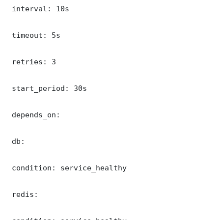
 interval: 10s

 timeout: 5s

 retries: 3

 start_period: 30s

 depends_on:

 db:

 condition: service_healthy

 redis:
