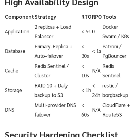
High Availability Design
Component
Strategy
RTO
RPO
Tools
2 replicas + Load
Docker
Application
< 5s
0
Balancer
Swarm / K8s
Primary-Replica +
<
Patroni /
Database
< 1s
Auto-failover
30s
PgBouncer
Redis Sentinel /
<
Redis
Cache
N/A
Cluster
10s
Sentinel
RAID 10 + Daily
<
restic /
Storage
< 1h
backup to S3
24h
borgbackup
Multi-provider DNS
<
CloudFlare +
DNS
N/A
failover
60s
Route53
Security Hardening Checklist