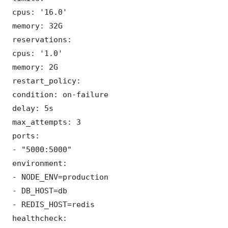
 cpus: '16.0'

 memory: 32G

 reservations:

 cpus: '1.0'

 memory: 2G

 restart_policy:

 condition: on-failure

 delay: 5s

 max_attempts: 3

 ports:

 - "5000:5000"

 environment:

 - NODE_ENV=production

 - DB_HOST=db

 - REDIS_HOST=redis

 healthcheck:
