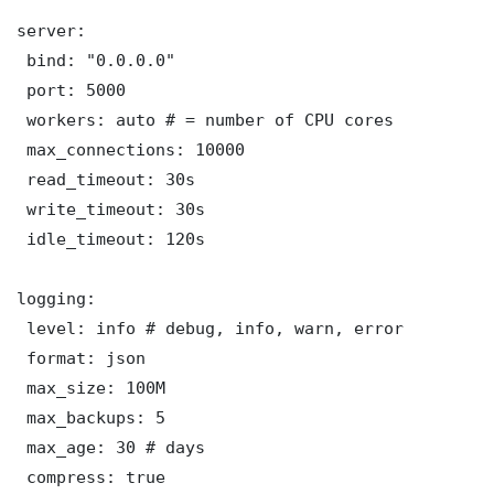
server:

 bind: "0.0.0.0"

 port: 5000

 workers: auto # = number of CPU cores

 max_connections: 10000

 read_timeout: 30s

 write_timeout: 30s

 idle_timeout: 120s

logging:

 level: info # debug, info, warn, error

 format: json

 max_size: 100M

 max_backups: 5

 max_age: 30 # days

 compress: true
