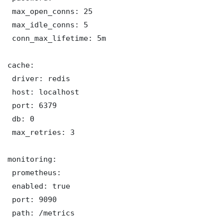
 max_open_conns: 25

 max_idle_conns: 5

 conn_max_lifetime: 5m

cache:

 driver: redis

 host: localhost

 port: 6379

 db: 0

 max_retries: 3

monitoring:

 prometheus:

 enabled: true

 port: 9090

 path: /metrics
