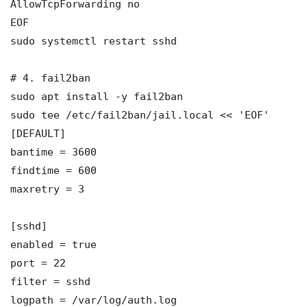
AllowTcpForwarding no

EOF

sudo systemctl restart sshd

# 4. fail2ban

sudo apt install -y fail2ban

sudo tee /etc/fail2ban/jail.local << 'EOF'

[DEFAULT]

bantime = 3600

findtime = 600

maxretry = 3

[sshd]

enabled = true

port = 22

filter = sshd

logpath = /var/log/auth.log
