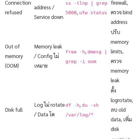
Connection
firewall,
ss -tlnp | grep
address /
refused
,
ตรวจ bind
5000
ufw status
Service down
address
ปรับ
memory
Out of
Memory leak
,
limits,
free -h
dmesg |
memory
/ Config ไม่
ตรวจ
grep -i oom
(OOM)
เหมาะ
memory
leak
ตั้ง
logrotate,
Log ไม่ rotate
,
df -h
du -sh
Disk full
ลบ old
/ Data โต
/var/log/*
data, เพิ่ม
disk