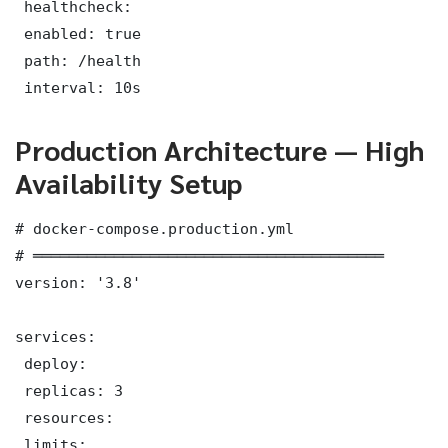
 healthcheck:

 enabled: true

 path: /health

 interval: 10s
Production Architecture — High
Availability Setup
# docker-compose.production.yml

# ═══════════════════════════════════════

version: '3.8'

services:

 deploy:

 replicas: 3

 resources:

 limits:
