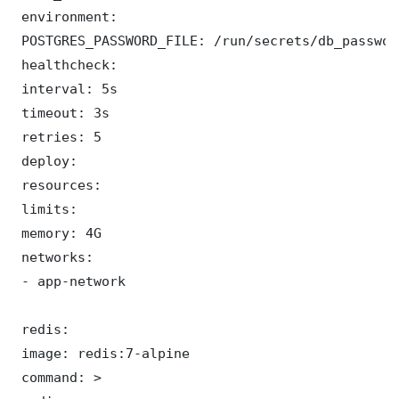
 environment:

 POSTGRES_PASSWORD_FILE: /run/secrets/db_password
 healthcheck:

 interval: 5s

 timeout: 3s

 retries: 5

 deploy:

 resources:

 limits:

 memory: 4G

 networks:

 - app-network

 redis:

 image: redis:7-alpine

 command: >
