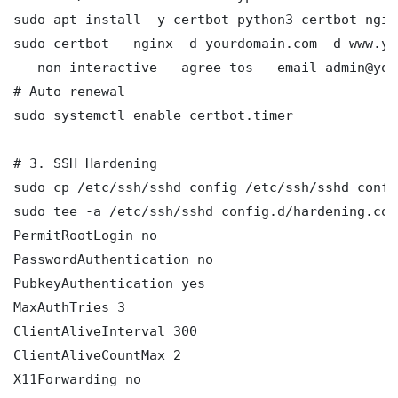
sudo apt install -y certbot python3-certbot-nginx
sudo certbot --nginx -d yourdomain.com -d www.yo
 --non-interactive --agree-tos --email admin@you
# Auto-renewal

sudo systemctl enable certbot.timer

# 3. SSH Hardening

sudo cp /etc/ssh/sshd_config /etc/ssh/sshd_config
sudo tee -a /etc/ssh/sshd_config.d/hardening.con
PermitRootLogin no

PasswordAuthentication no

PubkeyAuthentication yes

MaxAuthTries 3

ClientAliveInterval 300

ClientAliveCountMax 2

X11Forwarding no
