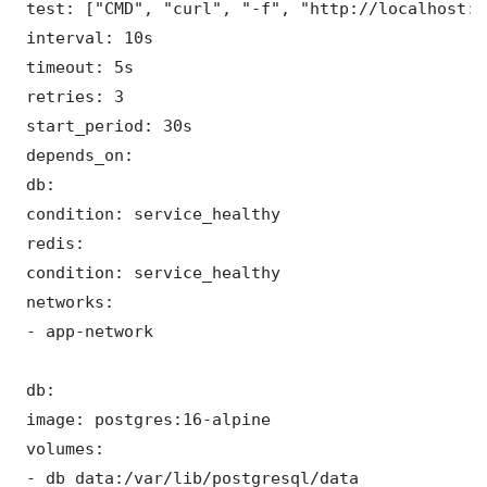
 test: ["CMD", "curl", "-f", "http://localhost:5
 interval: 10s

 timeout: 5s

 retries: 3

 start_period: 30s

 depends_on:

 db:

 condition: service_healthy

 redis:

 condition: service_healthy

 networks:

 - app-network

 db:

 image: postgres:16-alpine

 volumes:

 - db_data:/var/lib/postgresql/data
