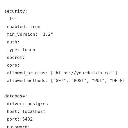
security:

 tls:

 enabled: true

 min_version: "1.2"

 auth:

 type: token

 secret: 

 cors:

 allowed_origins: ["https://yourdomain.com"]

 allowed_methods: ["GET", "POST", "PUT", "DELETE"
database:

 driver: postgres

 host: localhost

 port: 5432

 password: 
