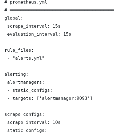
# prometheus.yml

# ═══════════════════════════════════════

global:

 scrape_interval: 15s

 evaluation_interval: 15s

rule_files:

 - "alerts.yml"

alerting:

 alertmanagers:

 - static_configs:

 - targets: ['alertmanager:9093']

scrape_configs:

 scrape_interval: 10s

 static_configs:
