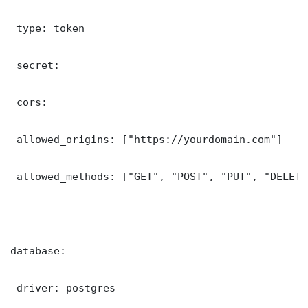
 type: token

 secret: 

 cors:

 allowed_origins: ["https://yourdomain.com"]

 allowed_methods: ["GET", "POST", "PUT", "DELETE"
database:

 driver: postgres
