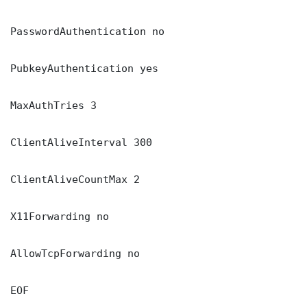
PasswordAuthentication no

PubkeyAuthentication yes

MaxAuthTries 3

ClientAliveInterval 300

ClientAliveCountMax 2

X11Forwarding no

AllowTcpForwarding no

EOF
