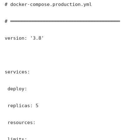
# docker-compose.production.yml

# ═══════════════════════════════════════

version: '3.8'

services:

 deploy:

 replicas: 5

 resources:

 limits:
