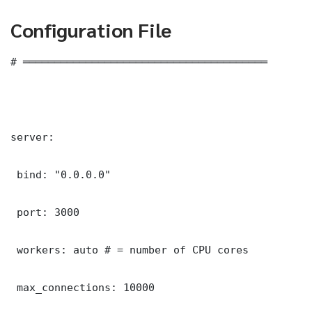
Configuration File
# ═══════════════════════════════════════

server:

 bind: "0.0.0.0"

 port: 3000

 workers: auto # = number of CPU cores

 max_connections: 10000
