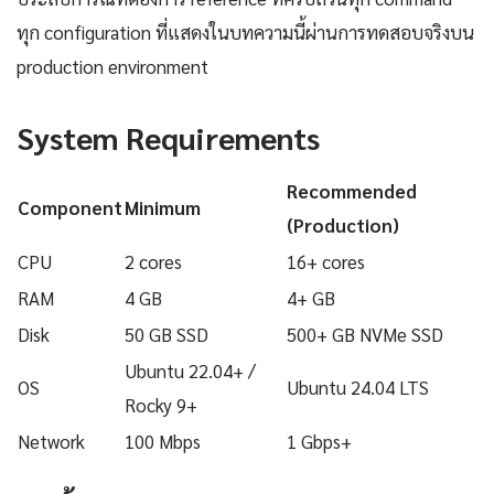
ทุก configuration ที่แสดงในบทความนี้ผ่านการทดสอบจริงบน
production environment
System Requirements
Recommended
Component
Minimum
(Production)
CPU
2 cores
16+ cores
RAM
4 GB
4+ GB
Disk
50 GB SSD
500+ GB NVMe SSD
Ubuntu 22.04+ /
OS
Ubuntu 24.04 LTS
Rocky 9+
Network
100 Mbps
1 Gbps+