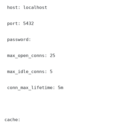
 host: localhost

 port: 5432

 password: 

 max_open_conns: 25

 max_idle_conns: 5

 conn_max_lifetime: 5m

cache:
