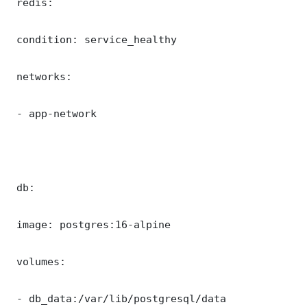
 redis:

 condition: service_healthy

 networks:

 - app-network

 db:

 image: postgres:16-alpine

 volumes:

 - db_data:/var/lib/postgresql/data
