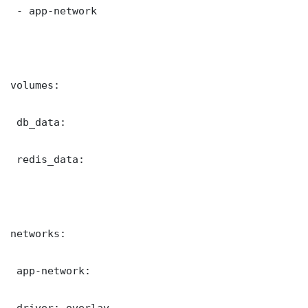
 - app-network

volumes:

 db_data:

 redis_data:

networks:

 app-network:

 driver: overlay