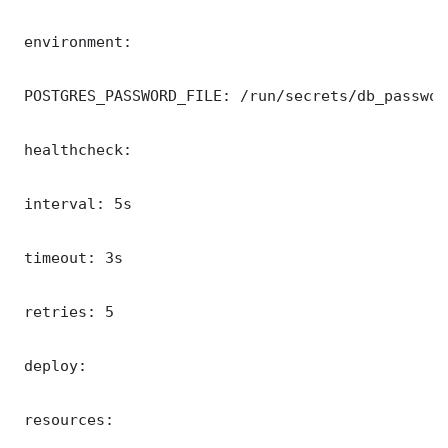
 environment:

 POSTGRES_PASSWORD_FILE: /run/secrets/db_password
 healthcheck:

 interval: 5s

 timeout: 3s

 retries: 5

 deploy:

 resources:
