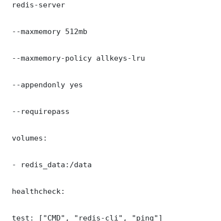
 redis-server

 --maxmemory 512mb

 --maxmemory-policy allkeys-lru

 --appendonly yes

 --requirepass 

 volumes:

 - redis_data:/data

 healthcheck:

 test: ["CMD", "redis-cli", "ping"]
