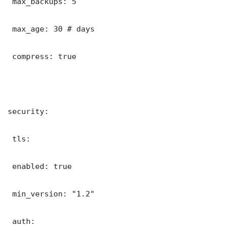
 max_backups: 5

 max_age: 30 # days

 compress: true

security:

 tls:

 enabled: true

 min_version: "1.2"

 auth:
