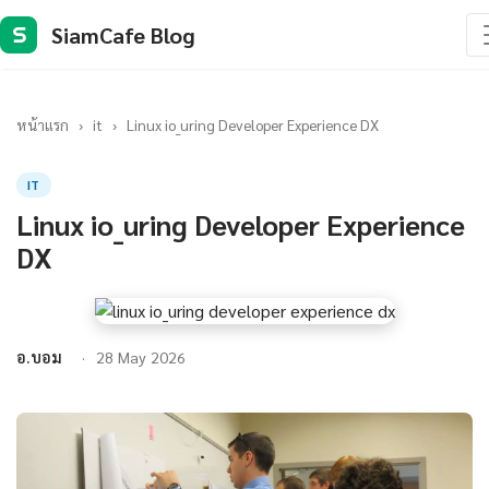
SiamCafe Blog
S
หน้าแรก
›
it
›
Linux io_uring Developer Experience DX
IT
Linux io_uring Developer Experience
DX
อ.บอม
28 May 2026