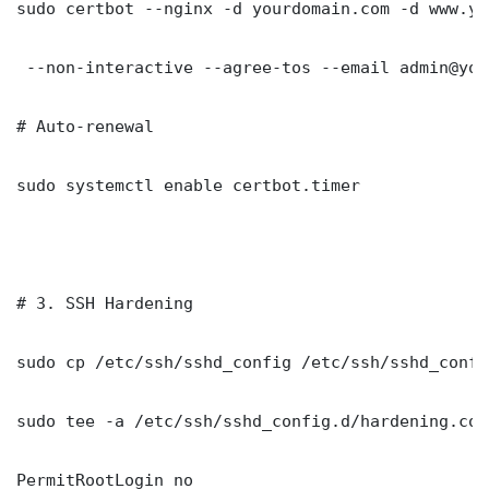
sudo certbot --nginx -d yourdomain.com -d www.yo
 --non-interactive --agree-tos --email admin@you
# Auto-renewal

sudo systemctl enable certbot.timer

# 3. SSH Hardening

sudo cp /etc/ssh/sshd_config /etc/ssh/sshd_config
sudo tee -a /etc/ssh/sshd_config.d/hardening.con
PermitRootLogin no
