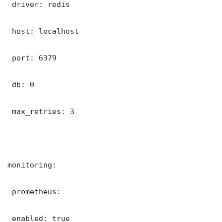
 driver: redis

 host: localhost

 port: 6379

 db: 0

 max_retries: 3

monitoring:

 prometheus:

 enabled: true
