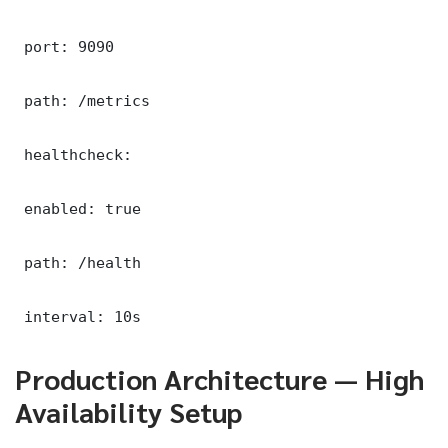
 port: 9090

 path: /metrics

 healthcheck:

 enabled: true

 path: /health

 interval: 10s
Production Architecture — High
Availability Setup