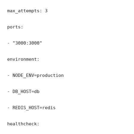
 max_attempts: 3

 ports:

 - "3000:3000"

 environment:

 - NODE_ENV=production

 - DB_HOST=db

 - REDIS_HOST=redis

 healthcheck:
