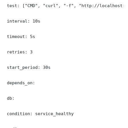
 test: ["CMD", "curl", "-f", "http://localhost:3
 interval: 10s

 timeout: 5s

 retries: 3

 start_period: 30s

 depends_on:

 db:

 condition: service_healthy
