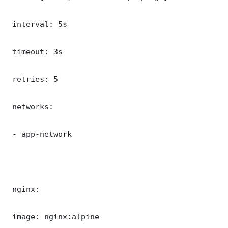
 interval: 5s

 timeout: 3s

 retries: 5

 networks:

 - app-network

 nginx:

 image: nginx:alpine
