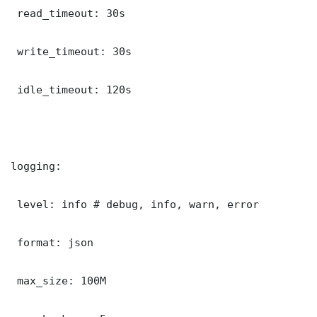
 read_timeout: 30s

 write_timeout: 30s

 idle_timeout: 120s

logging:

 level: info # debug, info, warn, error

 format: json

 max_size: 100M
