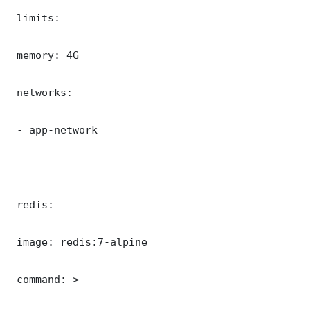
 limits:

 memory: 4G

 networks:

 - app-network

 redis:

 image: redis:7-alpine

 command: >
