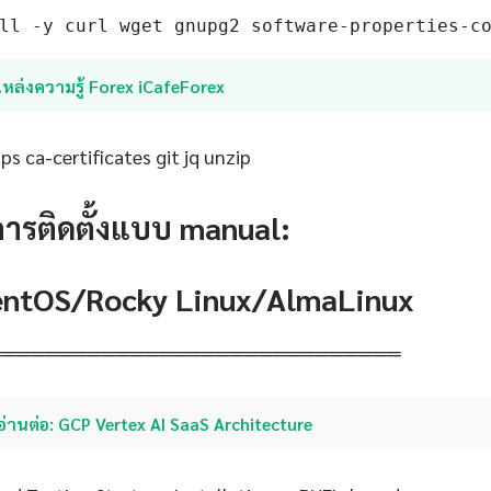
ll -y curl wget gnupg2 software-properties-c
หล่งความรู้ Forex iCafeForex
s ca-certificates git jq unzip
การติดตั้งแบบ manual:
CentOS/Rocky Linux/AlmaLinux
═════════════════════════════
อ่านต่อ: GCP Vertex AI SaaS Architecture