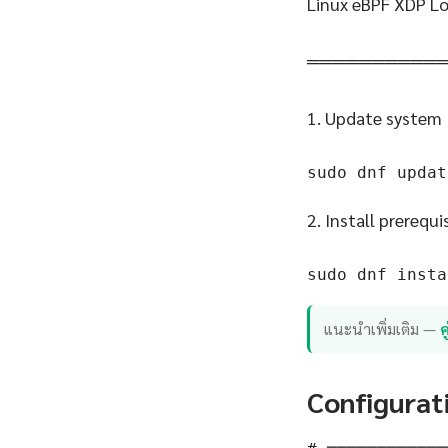
Linux eBPF XDP Lo
══════════
1. Update system
sudo dnf updat
2. Install prerequi
sudo dnf insta
แนะนำเพิ่มเติม —
Configurat