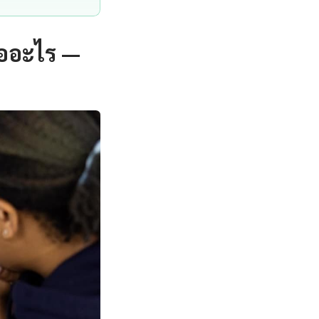
ืออะไร —