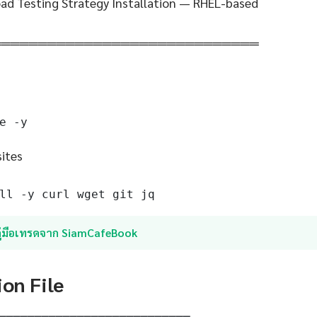
ad Testing Strategy Installation — RHEL-based
═════════════════════════════
e -y
sites
ll -y curl wget git jq
คู่มือเทรดจาก SiamCafeBook
ion File