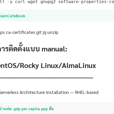
ll -y curl wget gnupg2 software-properties-c
SiamCafeBook
s ca-certificates git jq unzip
การติดตั้งแบบ manual:
CentOS/Rocky Linux/AlmaLinux
═════════════════════════════
Serverless Architecture Installation — RHEL-based
อ่านต่อ: gdp per capita ppp คือ