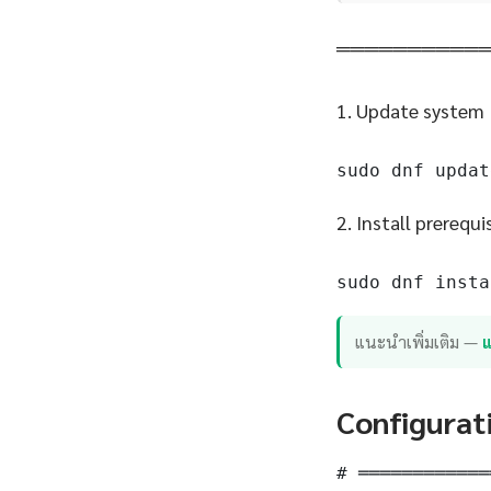
══════════
1. Update system
sudo dnf updat
2. Install prerequi
sudo dnf insta
แนะนำเพิ่มเติม —
แ
Configurat
# ════════════