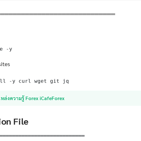
═════════════════════════════
e -y
sites
ll -y curl wget git jq
หล่งความรู้ Forex iCafeForex
ion File
═══════════════════════════
