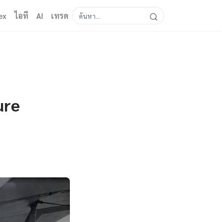
ex
ไอที
AI
เทรด
ure