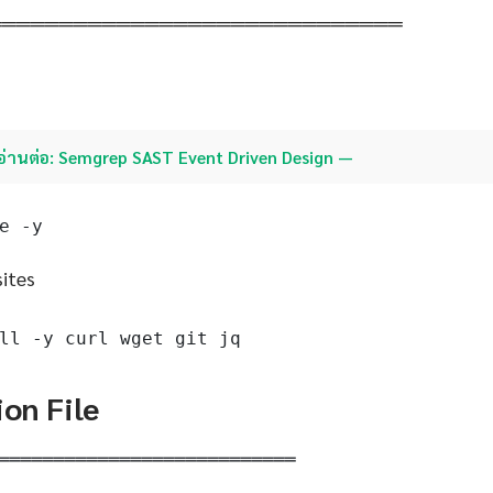
═════════════════════════════
อ่านต่อ: Semgrep SAST Event Driven Design —
e -y
sites
ll -y curl wget git jq
ion File
═══════════════════════════
