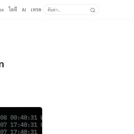
ex
ไอที
AI
เทรด
n