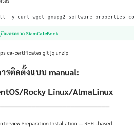
sites
ll -y curl wget gnupg2 software-properties-c
คู่มือเทรดจาก SiamCafeBook
s ca-certificates git jq unzip
การติดตั้งแบบ manual:
CentOS/Rocky Linux/AlmaLinux
═════════════════════════════
Interview Preparation Installation — RHEL-based