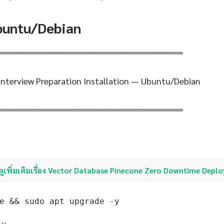
Ubuntu/Debian
═════════════════════════════
Interview Preparation Installation — Ubuntu/Debian
═════════════════════════════
ดูเพิ่มเติมเรื่อง Vector Database Pinecone Zero Downtime Dep
e && sudo apt upgrade -y