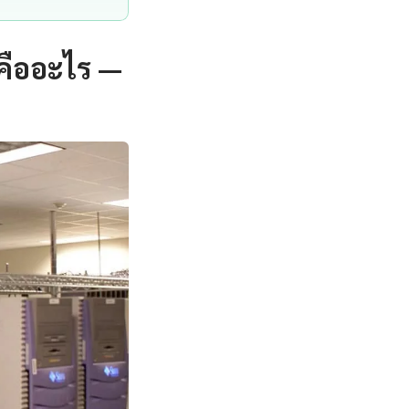
คืออะไร —