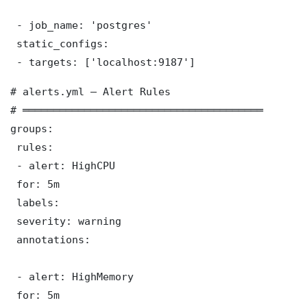
 - job_name: 'postgres'

 static_configs:

 - targets: ['localhost:9187']
# alerts.yml — Alert Rules

# ═══════════════════════════════════════

groups:

 rules:

 - alert: HighCPU

 for: 5m

 labels:

 severity: warning

 annotations:

 - alert: HighMemory

 for: 5m
