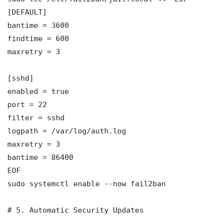
[DEFAULT]

bantime = 3600

findtime = 600

maxretry = 3

[sshd]

enabled = true

port = 22

filter = sshd

logpath = /var/log/auth.log

maxretry = 3

bantime = 86400

EOF

sudo systemctl enable --now fail2ban

# 5. Automatic Security Updates
