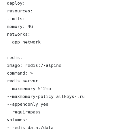
 deploy:

 resources:

 limits:

 memory: 4G

 networks:

 - app-network

 redis:

 image: redis:7-alpine

 command: >

 redis-server

 --maxmemory 512mb

 --maxmemory-policy allkeys-lru

 --appendonly yes

 --requirepass 

 volumes:

 - redis_data:/data
