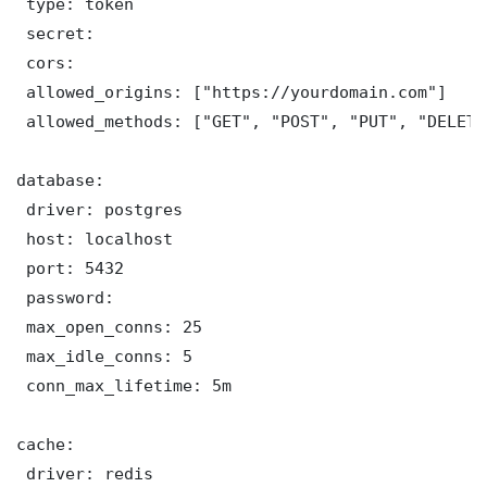
 type: token

 secret: 

 cors:

 allowed_origins: ["https://yourdomain.com"]

 allowed_methods: ["GET", "POST", "PUT", "DELETE"
database:

 driver: postgres

 host: localhost

 port: 5432

 password: 

 max_open_conns: 25

 max_idle_conns: 5

 conn_max_lifetime: 5m

cache:

 driver: redis
