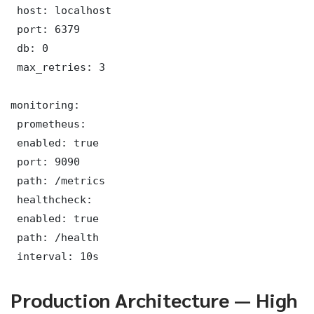
 host: localhost

 port: 6379

 db: 0

 max_retries: 3

monitoring:

 prometheus:

 enabled: true

 port: 9090

 path: /metrics

 healthcheck:

 enabled: true

 path: /health

 interval: 10s
Production Architecture — High