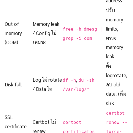
address
ปรับ
memory
Out of
Memory leak
,
limits,
free -h
dmesg |
memory
/ Config ไม่
ตรวจ
grep -i oom
(OOM)
เหมาะ
memory
leak
ตั้ง
logrotate,
Log ไม่ rotate
,
df -h
du -sh
Disk full
ลบ old
/ Data โต
/var/log/*
data, เพิ่ม
disk
certbot
SSL
Certbot ไม่
certbot
renew --
certificate
renew
certificates
force-