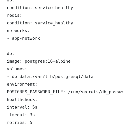
 condition: service_healthy

 redis:

 condition: service_healthy

 networks:

 - app-network

 db:

 image: postgres:16-alpine

 volumes:

 - db_data:/var/lib/postgresql/data

 environment:

 POSTGRES_PASSWORD_FILE: /run/secrets/db_password
 healthcheck:

 interval: 5s

 timeout: 3s

 retries: 5
