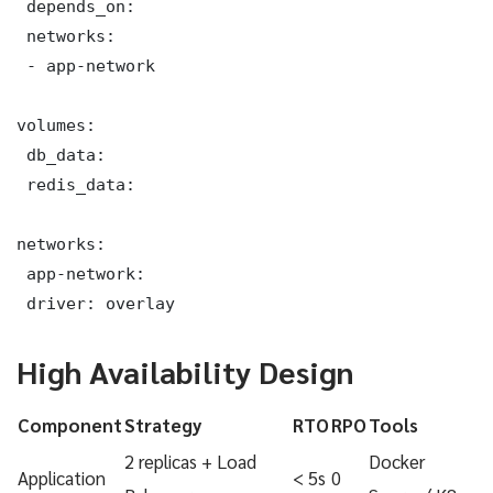
 depends_on:

 networks:

 - app-network

volumes:

 db_data:

 redis_data:

networks:

 app-network:

 driver: overlay
High Availability Design
Component
Strategy
RTO
RPO
Tools
2 replicas + Load
Docker
Application
< 5s
0