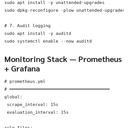
sudo apt install -y unattended-upgrades

sudo dpkg-reconfigure -plow unattended-upgrades

# 7. Audit logging

sudo apt install -y auditd

sudo systemctl enable --now auditd
Monitoring Stack — Prometheus
+ Grafana
# prometheus.yml

# ═══════════════════════════════════════

global:

 scrape_interval: 15s

 evaluation_interval: 15s

rule_files:
