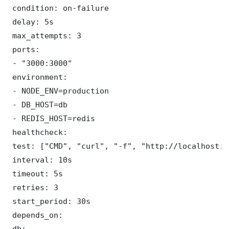
 condition: on-failure

 delay: 5s

 max_attempts: 3

 ports:

 - "3000:3000"

 environment:

 - NODE_ENV=production

 - DB_HOST=db

 - REDIS_HOST=redis

 healthcheck:

 test: ["CMD", "curl", "-f", "http://localhost:3
 interval: 10s

 timeout: 5s

 retries: 3

 start_period: 30s

 depends_on:

 db:
