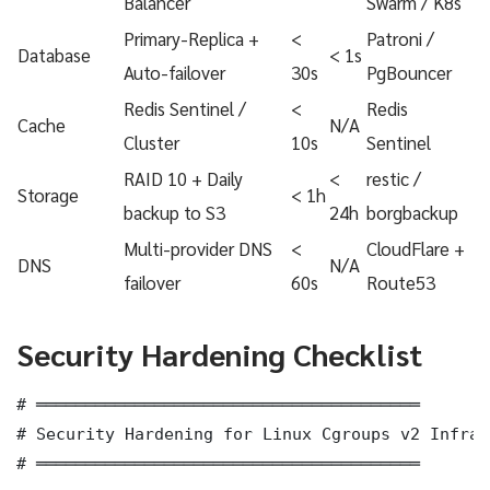
Balancer
Swarm / K8s
Primary-Replica +
<
Patroni /
Database
< 1s
Auto-failover
30s
PgBouncer
Redis Sentinel /
<
Redis
Cache
N/A
Cluster
10s
Sentinel
RAID 10 + Daily
<
restic /
Storage
< 1h
backup to S3
24h
borgbackup
Multi-provider DNS
<
CloudFlare +
DNS
N/A
failover
60s
Route53
Security Hardening Checklist
# ═══════════════════════════════════════

# Security Hardening for Linux Cgroups v2 Infras
# ═══════════════════════════════════════
