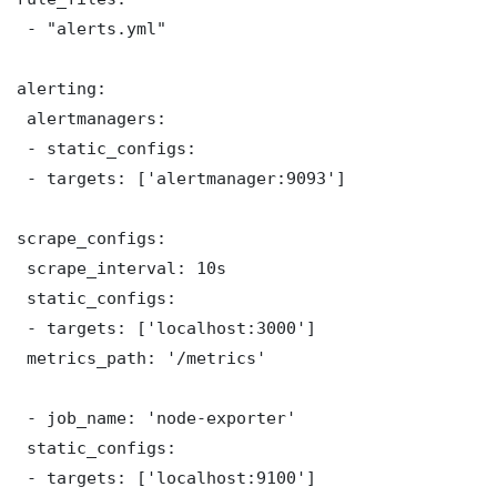
 - "alerts.yml"

alerting:

 alertmanagers:

 - static_configs:

 - targets: ['alertmanager:9093']

scrape_configs:

 scrape_interval: 10s

 static_configs:

 - targets: ['localhost:3000']

 metrics_path: '/metrics'

 - job_name: 'node-exporter'

 static_configs:

 - targets: ['localhost:9100']
