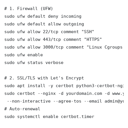
# 1. Firewall (UFW)

sudo ufw default deny incoming

sudo ufw default allow outgoing

sudo ufw allow 22/tcp comment "SSH"

sudo ufw allow 443/tcp comment "HTTPS"

sudo ufw allow 3000/tcp comment "Linux Cgroups v
sudo ufw enable

sudo ufw status verbose

# 2. SSL/TLS with Let's Encrypt

sudo apt install -y certbot python3-certbot-nginx
sudo certbot --nginx -d yourdomain.com -d www.yo
 --non-interactive --agree-tos --email admin@you
# Auto-renewal

sudo systemctl enable certbot.timer
