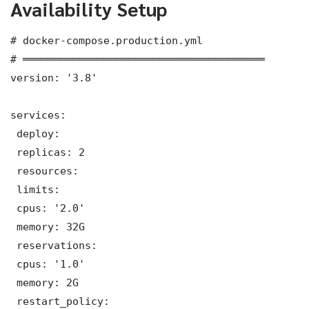
Availability Setup
# docker-compose.production.yml

# ═══════════════════════════════════════

version: '3.8'

services:

 deploy:

 replicas: 2

 resources:

 limits:

 cpus: '2.0'

 memory: 32G

 reservations:

 cpus: '1.0'

 memory: 2G

 restart_policy:
