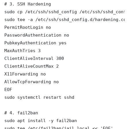
# 3. SSH Hardening

sudo cp /etc/ssh/sshd_config /etc/ssh/sshd_config
sudo tee -a /etc/ssh/sshd_config.d/hardening.con
PermitRootLogin no

PasswordAuthentication no

PubkeyAuthentication yes

MaxAuthTries 3

ClientAliveInterval 300

ClientAliveCountMax 2

X11Forwarding no

AllowTcpForwarding no

EOF

sudo systemctl restart sshd

# 4. fail2ban

sudo apt install -y fail2ban

sudo tee /etc/fail2ban/jail.local << 'EOF'
