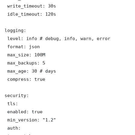
 write_timeout: 30s

 idle_timeout: 120s

logging:

 level: info # debug, info, warn, error

 format: json

 max_size: 100M

 max_backups: 5

 max_age: 30 # days

 compress: true

security:

 tls:

 enabled: true

 min_version: "1.2"

 auth:
