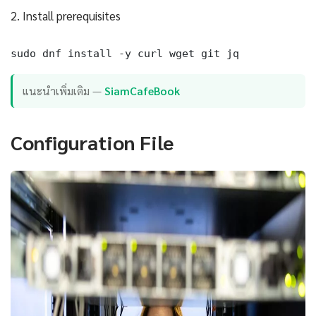
2. Install prerequisites
sudo dnf install -y curl wget git jq
แนะนำเพิ่มเติม —
SiamCafeBook
Configuration File