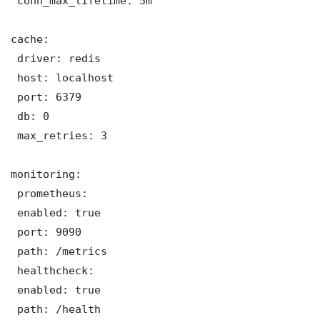
 conn_max_lifetime: 5m

cache:

 driver: redis

 host: localhost

 port: 6379

 db: 0

 max_retries: 3

monitoring:

 prometheus:

 enabled: true

 port: 9090

 path: /metrics

 healthcheck:

 enabled: true

 path: /health
