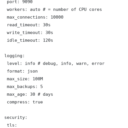
 port: 9090

 workers: auto # = number of CPU cores

 max_connections: 10000

 read_timeout: 30s

 write_timeout: 30s

 idle_timeout: 120s

logging:

 level: info # debug, info, warn, error

 format: json

 max_size: 100M

 max_backups: 5

 max_age: 30 # days

 compress: true

security:

 tls:
