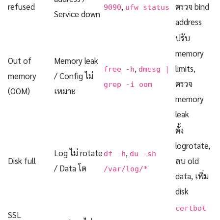
refused
,
ตรวจ bind
9090
ufw status
Service down
address
ปรับ
memory
Out of
Memory leak
,
limits,
free -h
dmesg |
memory
/ Config ไม่
ตรวจ
grep -i oom
(OOM)
เหมาะ
memory
leak
ตั้ง
logrotate,
Log ไม่ rotate
,
df -h
du -sh
Disk full
ลบ old
/ Data โต
/var/log/*
data, เพิ่ม
disk
certbot
SSL