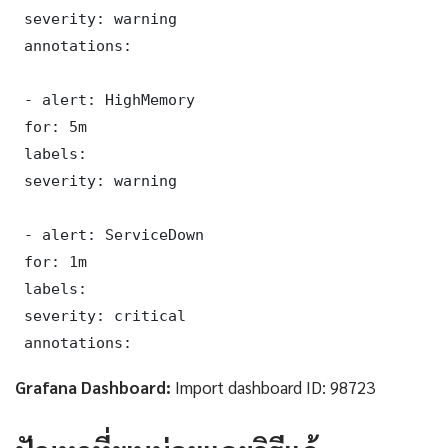
 severity: warning

 annotations:

 - alert: HighMemory

 for: 5m

 labels:

 severity: warning

 - alert: ServiceDown

 for: 1m

 labels:

 severity: critical

 annotations:
Grafana Dashboard:
Import dashboard ID: 98723