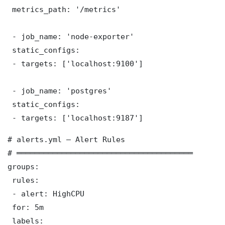
 metrics_path: '/metrics'

 - job_name: 'node-exporter'

 static_configs:

 - targets: ['localhost:9100']

 - job_name: 'postgres'

 static_configs:

 - targets: ['localhost:9187']
# alerts.yml — Alert Rules

# ═══════════════════════════════════════

groups:

 rules:

 - alert: HighCPU

 for: 5m

 labels:
