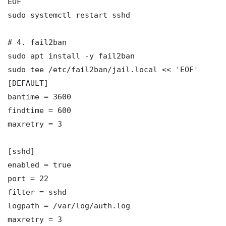
EOF

sudo systemctl restart sshd

# 4. fail2ban

sudo apt install -y fail2ban

sudo tee /etc/fail2ban/jail.local << 'EOF'

[DEFAULT]

bantime = 3600

findtime = 600

maxretry = 3

[sshd]

enabled = true

port = 22

filter = sshd

logpath = /var/log/auth.log

maxretry = 3
