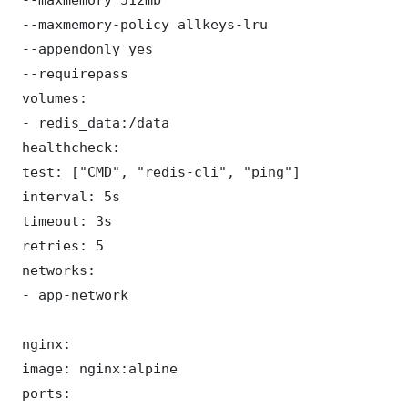
 --maxmemory-policy allkeys-lru

 --appendonly yes

 --requirepass 

 volumes:

 - redis_data:/data

 healthcheck:

 test: ["CMD", "redis-cli", "ping"]

 interval: 5s

 timeout: 3s

 retries: 5

 networks:

 - app-network

 nginx:

 image: nginx:alpine

 ports:
