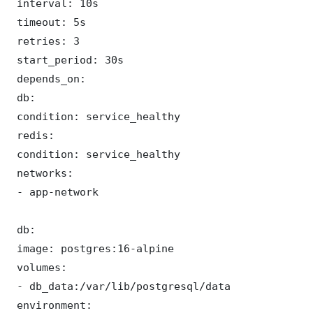
 interval: 10s

 timeout: 5s

 retries: 3

 start_period: 30s

 depends_on:

 db:

 condition: service_healthy

 redis:

 condition: service_healthy

 networks:

 - app-network

 db:

 image: postgres:16-alpine

 volumes:

 - db_data:/var/lib/postgresql/data

 environment:
