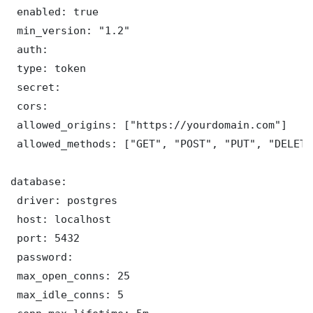
 enabled: true

 min_version: "1.2"

 auth:

 type: token

 secret: 

 cors:

 allowed_origins: ["https://yourdomain.com"]

 allowed_methods: ["GET", "POST", "PUT", "DELETE"
database:

 driver: postgres

 host: localhost

 port: 5432

 password: 

 max_open_conns: 25

 max_idle_conns: 5
