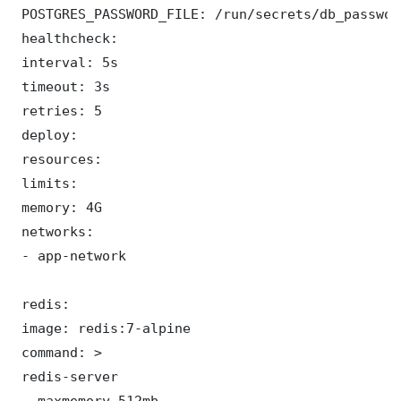
 POSTGRES_PASSWORD_FILE: /run/secrets/db_password
 healthcheck:

 interval: 5s

 timeout: 3s

 retries: 5

 deploy:

 resources:

 limits:

 memory: 4G

 networks:

 - app-network

 redis:

 image: redis:7-alpine

 command: >

 redis-server

 --maxmemory 512mb
