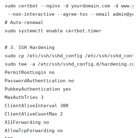
sudo certbot --nginx -d yourdomain.com -d www.yo
 --non-interactive --agree-tos --email admin@you
# Auto-renewal

sudo systemctl enable certbot.timer

# 3. SSH Hardening

sudo cp /etc/ssh/sshd_config /etc/ssh/sshd_config
sudo tee -a /etc/ssh/sshd_config.d/hardening.con
PermitRootLogin no

PasswordAuthentication no

PubkeyAuthentication yes

MaxAuthTries 3

ClientAliveInterval 300

ClientAliveCountMax 2

X11Forwarding no

AllowTcpForwarding no
