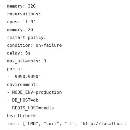
 memory: 32G

 reservations:

 cpus: '1.0'

 memory: 2G

 restart_policy:

 condition: on-failure

 delay: 5s

 max_attempts: 3

 ports:

 - "9090:9090"

 environment:

 - NODE_ENV=production

 - DB_HOST=db

 - REDIS_HOST=redis

 healthcheck:

 test: ["CMD", "curl", "-f", "http://localhost:9