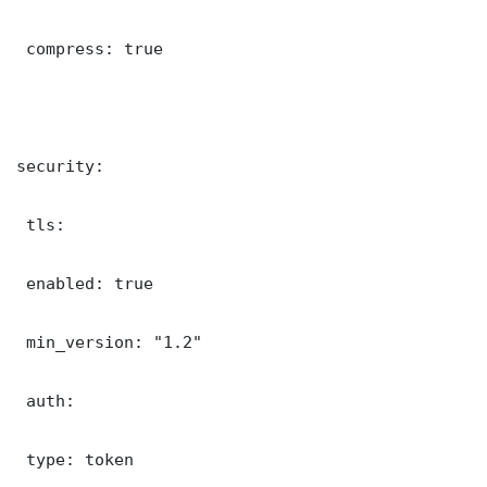
 compress: true

security:

 tls:

 enabled: true

 min_version: "1.2"

 auth:

 type: token
