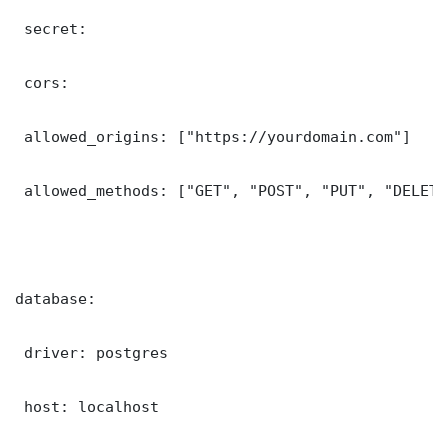
 secret: 

 cors:

 allowed_origins: ["https://yourdomain.com"]

 allowed_methods: ["GET", "POST", "PUT", "DELETE"
database:

 driver: postgres

 host: localhost
