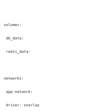
volumes:

 db_data:

 redis_data:

networks:

 app-network:

 driver: overlay