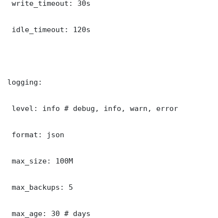
 write_timeout: 30s

 idle_timeout: 120s

logging:

 level: info # debug, info, warn, error

 format: json

 max_size: 100M

 max_backups: 5

 max_age: 30 # days
