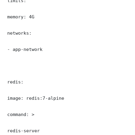
 limits:

 memory: 4G

 networks:

 - app-network

 redis:

 image: redis:7-alpine

 command: >

 redis-server
