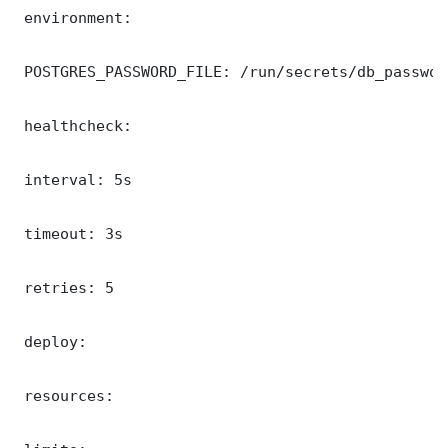
 environment:

 POSTGRES_PASSWORD_FILE: /run/secrets/db_password
 healthcheck:

 interval: 5s

 timeout: 3s

 retries: 5

 deploy:

 resources:
