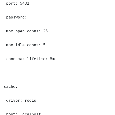
 port: 5432

 password: 

 max_open_conns: 25

 max_idle_conns: 5

 conn_max_lifetime: 5m

cache:

 driver: redis

 host: localhost
