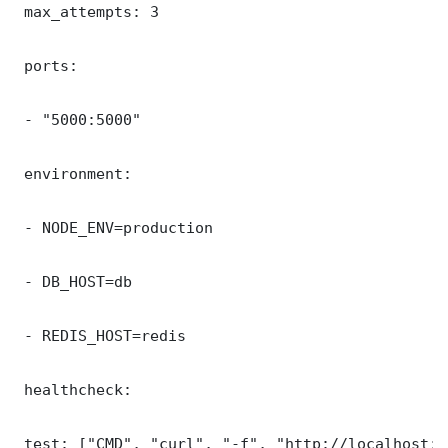
 max_attempts: 3

 ports:

 - "5000:5000"

 environment:

 - NODE_ENV=production

 - DB_HOST=db

 - REDIS_HOST=redis

 healthcheck:

 test: ["CMD", "curl", "-f", "http://localhost:5