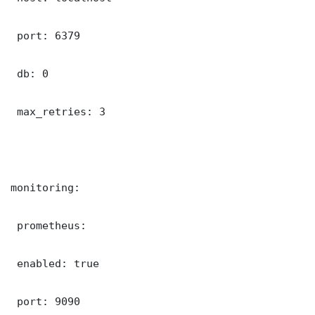
 port: 6379

 db: 0

 max_retries: 3

monitoring:

 prometheus:

 enabled: true

 port: 9090
