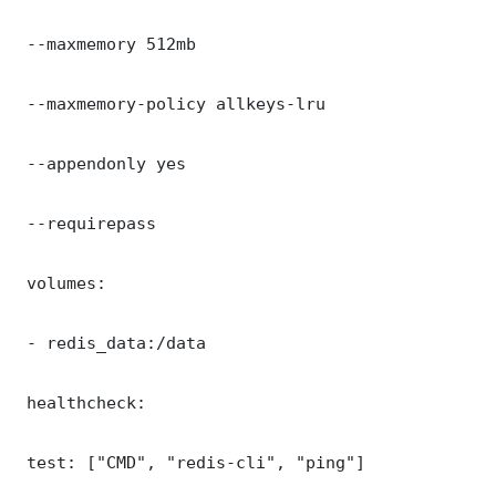
 --maxmemory 512mb

 --maxmemory-policy allkeys-lru

 --appendonly yes

 --requirepass 

 volumes:

 - redis_data:/data

 healthcheck:

 test: ["CMD", "redis-cli", "ping"]
