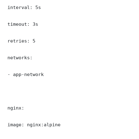
 interval: 5s

 timeout: 3s

 retries: 5

 networks:

 - app-network

 nginx:

 image: nginx:alpine
