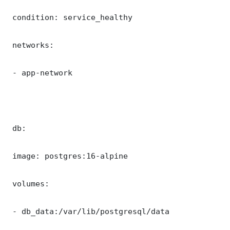
 condition: service_healthy

 networks:

 - app-network

 db:

 image: postgres:16-alpine

 volumes:

 - db_data:/var/lib/postgresql/data
