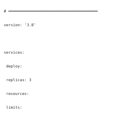
# ═══════════════════════════════════════

version: '3.8'

services:

 deploy:

 replicas: 3

 resources:

 limits:
