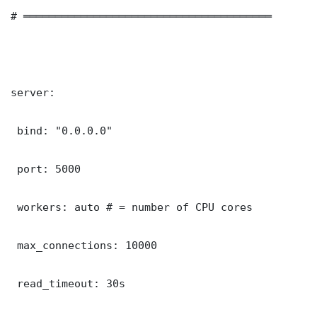
# ═══════════════════════════════════════

server:

 bind: "0.0.0.0"

 port: 5000

 workers: auto # = number of CPU cores

 max_connections: 10000

 read_timeout: 30s
