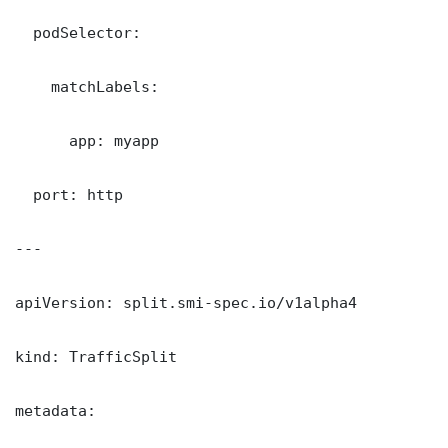
  podSelector:

    matchLabels:

      app: myapp

  port: http

---

apiVersion: split.smi-spec.io/v1alpha4

kind: TrafficSplit

metadata:
