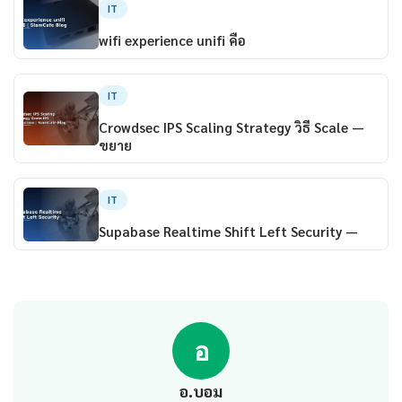
IT
wifi experience unifi คือ
IT
Crowdsec IPS Scaling Strategy วิธี Scale —
ขยาย
IT
Supabase Realtime Shift Left Security —
อ
อ.บอม