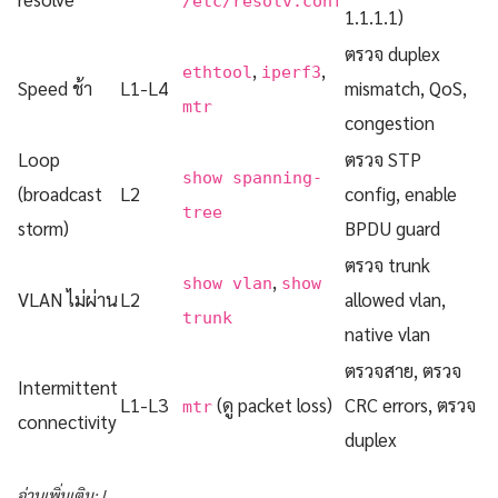
/etc/resolv.conf
1.1.1.1)
ตรวจ duplex
,
,
ethtool
iperf3
Speed ช้า
L1-L4
mismatch, QoS,
mtr
congestion
Loop
ตรวจ STP
show spanning-
(broadcast
L2
config, enable
tree
storm)
BPDU guard
ตรวจ trunk
,
show vlan
show
VLAN ไม่ผ่าน
L2
allowed vlan,
trunk
native vlan
ตรวจสาย, ตรวจ
Intermittent
L1-L3
(ดู packet loss)
CRC errors, ตรวจ
mtr
connectivity
duplex
อ่านเพิ่มเติม: |