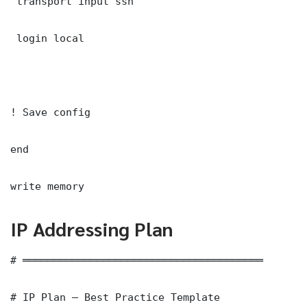
 transport input ssh

 login local

! Save config

end

write memory
IP Addressing Plan
# ═══════════════════════════════════════

# IP Plan — Best Practice Template
