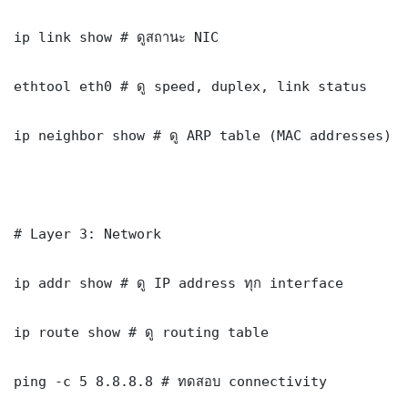
ip link show # ดูสถานะ NIC

ethtool eth0 # ดู speed, duplex, link status

ip neighbor show # ดู ARP table (MAC addresses)

# Layer 3: Network

ip addr show # ดู IP address ทุก interface

ip route show # ดู routing table

ping -c 5 8.8.8.8 # ทดสอบ connectivity
