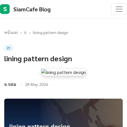
SiamCafe Blog
S
หน้าแรก
›
it
›
lining pattern design
IT
lining pattern design
อ.บอม
28 May 2026