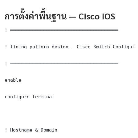
การตั้งค่าพื้นฐาน — Cisco IOS
! ═══════════════════════════════════════

! lining pattern design — Cisco Switch Configurat
! ═══════════════════════════════════════

enable

configure terminal

! Hostname & Domain
