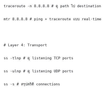
traceroute -n 8.8.8.8 # ดู path ไป destination

mtr 8.8.8.8 # ping + traceroute แบบ real-time

# Layer 4: Transport

ss -tlnp # ดู listening TCP ports

ss -ulnp # ดู listening UDP ports

ss -s # สรุปสถิติ connections
