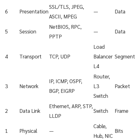
SSL/TLS, JPEG,
6
Presentation
—
Data
ASCII, MPEG
NetBIOS, RPC,
5
Session
—
Data
PPTP
Load
4
Transport
TCP, UDP
Balancer
Segment
L4
Router,
IP, ICMP, OSPF,
3
Network
L3
Packet
BGP, EIGRP
Switch
Ethernet, ARP, STP,
2
Data Link
Switch
Frame
LLDP
Cable,
1
Physical
—
Bits
Hub, NIC