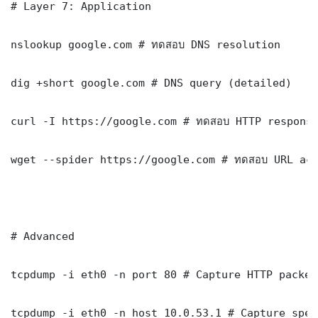
# Layer 7: Application

nslookup google.com # ทดสอบ DNS resolution

dig +short google.com # DNS query (detailed)

curl -I https://google.com # ทดสอบ HTTP response
wget --spider https://google.com # ทดสอบ URL acc
# Advanced

tcpdump -i eth0 -n port 80 # Capture HTTP packets
tcpdump -i eth0 -n host 10.0.53.1 # Capture spec