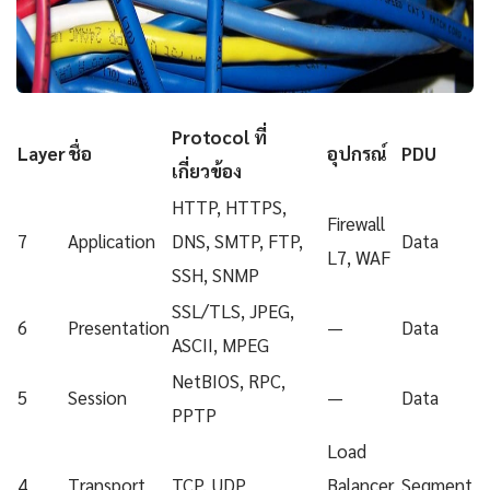
Protocol ที่
Layer
ชื่อ
อุปกรณ์
PDU
เกี่ยวข้อง
HTTP, HTTPS,
Firewall
7
Application
DNS, SMTP, FTP,
Data
L7, WAF
SSH, SNMP
SSL/TLS, JPEG,
6
Presentation
—
Data
ASCII, MPEG
NetBIOS, RPC,
5
Session
—
Data
PPTP
Load
4
Transport
TCP, UDP
Balancer
Segment