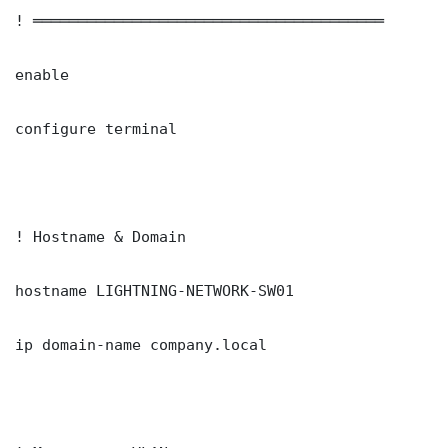
! ═══════════════════════════════════════

enable

configure terminal

! Hostname & Domain

hostname LIGHTNING-NETWORK-SW01

ip domain-name company.local
