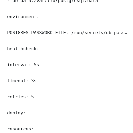
 - db_data:/var/lib/postgresql/data

 environment:

 POSTGRES_PASSWORD_FILE: /run/secrets/db_password
 healthcheck:

 interval: 5s

 timeout: 3s

 retries: 5

 deploy:

 resources:
