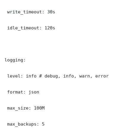
 write_timeout: 30s

 idle_timeout: 120s

logging:

 level: info # debug, info, warn, error

 format: json

 max_size: 100M

 max_backups: 5
