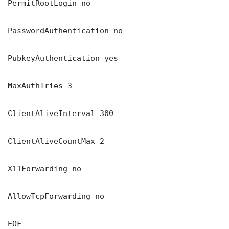
PermitRootLogin no

PasswordAuthentication no

PubkeyAuthentication yes

MaxAuthTries 3

ClientAliveInterval 300

ClientAliveCountMax 2

X11Forwarding no

AllowTcpForwarding no

EOF
