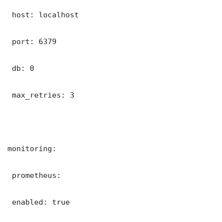
 host: localhost

 port: 6379

 db: 0

 max_retries: 3

monitoring:

 prometheus:

 enabled: true
