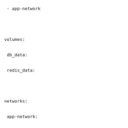
 - app-network

volumes:

 db_data:

 redis_data:

networks:

 app-network:
