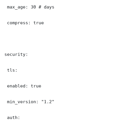
 max_age: 30 # days

 compress: true

security:

 tls:

 enabled: true

 min_version: "1.2"

 auth:
