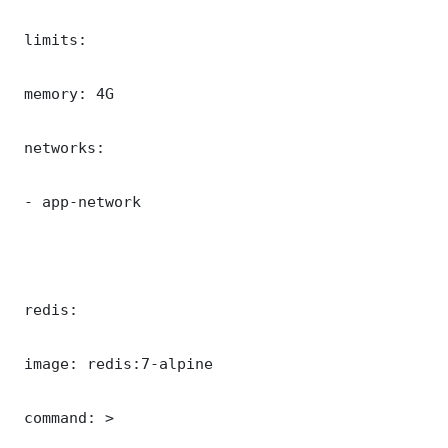
 limits:

 memory: 4G

 networks:

 - app-network

 redis:

 image: redis:7-alpine

 command: >
