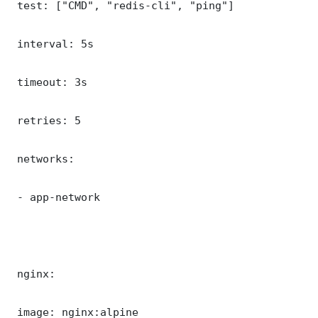
 test: ["CMD", "redis-cli", "ping"]

 interval: 5s

 timeout: 3s

 retries: 5

 networks:

 - app-network

 nginx:

 image: nginx:alpine
