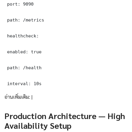
 port: 9090

 path: /metrics

 healthcheck:

 enabled: true

 path: /health

 interval: 10s
อ่านเพิ่มเติม: |
Production Architecture — High
Availability Setup