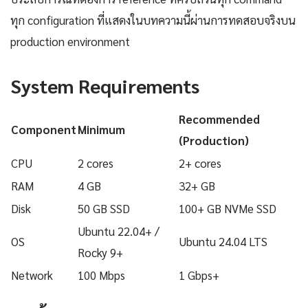
ทุก configuration ที่แสดงในบทความนี้ผ่านการทดสอบจริงบน
production environment
System Requirements
Recommended
Component
Minimum
(Production)
CPU
2 cores
2+ cores
RAM
4 GB
32+ GB
Disk
50 GB SSD
100+ GB NVMe SSD
Ubuntu 22.04+ /
OS
Ubuntu 24.04 LTS
Rocky 9+
Network
100 Mbps
1 Gbps+