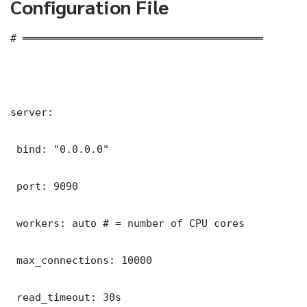
Configuration File
# ═══════════════════════════════════════

server:

 bind: "0.0.0.0"

 port: 9090

 workers: auto # = number of CPU cores

 max_connections: 10000

 read_timeout: 30s
