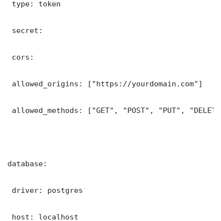
 type: token

 secret: 

 cors:

 allowed_origins: ["https://yourdomain.com"]

 allowed_methods: ["GET", "POST", "PUT", "DELETE"
database:

 driver: postgres

 host: localhost
