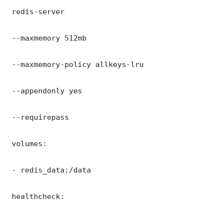
 redis-server

 --maxmemory 512mb

 --maxmemory-policy allkeys-lru

 --appendonly yes

 --requirepass 

 volumes:

 - redis_data:/data

 healthcheck:
