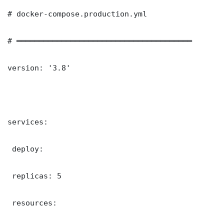
# docker-compose.production.yml

# ═══════════════════════════════════════

version: '3.8'

services:

 deploy:

 replicas: 5

 resources:
