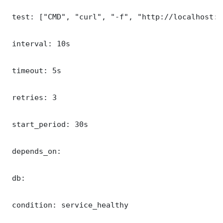
 test: ["CMD", "curl", "-f", "http://localhost:9
 interval: 10s

 timeout: 5s

 retries: 3

 start_period: 30s

 depends_on:

 db:

 condition: service_healthy
