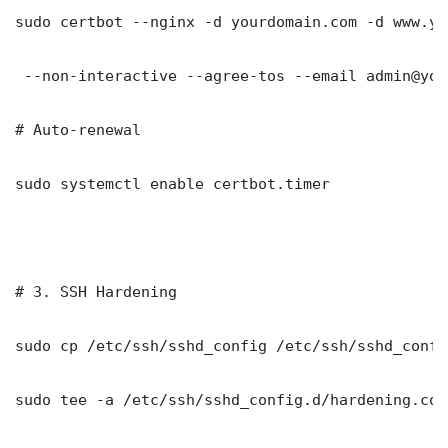
sudo certbot --nginx -d yourdomain.com -d www.yo
 --non-interactive --agree-tos --email admin@you
# Auto-renewal

sudo systemctl enable certbot.timer

# 3. SSH Hardening

sudo cp /etc/ssh/sshd_config /etc/ssh/sshd_config
sudo tee -a /etc/ssh/sshd_config.d/hardening.con