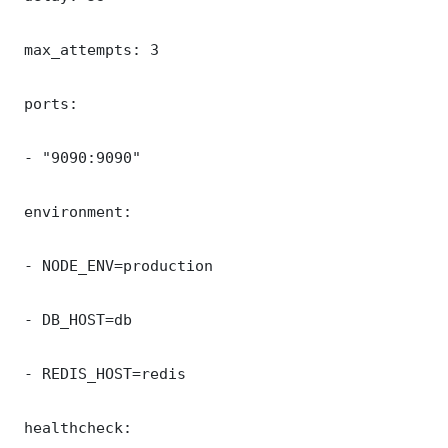
 max_attempts: 3

 ports:

 - "9090:9090"

 environment:

 - NODE_ENV=production

 - DB_HOST=db

 - REDIS_HOST=redis

 healthcheck:
