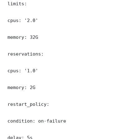
 limits:

 cpus: '2.0'

 memory: 32G

 reservations:

 cpus: '1.0'

 memory: 2G

 restart_policy:

 condition: on-failure

 delay: 5s
