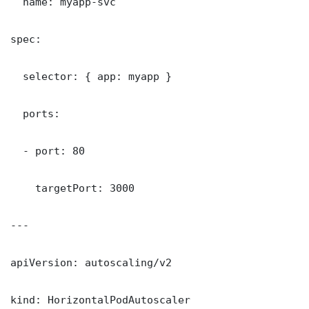
  name: myapp-svc

spec:

  selector: { app: myapp }

  ports:

  - port: 80

    targetPort: 3000

---

apiVersion: autoscaling/v2

kind: HorizontalPodAutoscaler
