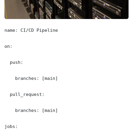
name: CI/CD Pipeline

on:

  push:

    branches: [main]

  pull_request:

    branches: [main]

jobs:
