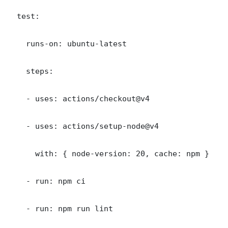
  test:

    runs-on: ubuntu-latest

    steps:

    - uses: actions/checkout@v4

    - uses: actions/setup-node@v4

      with: { node-version: 20, cache: npm }

    - run: npm ci

    - run: npm run lint
