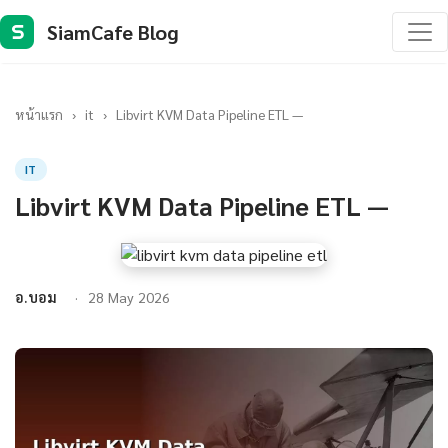
SiamCafe Blog
S
หน้าแรก
›
it
›
Libvirt KVM Data Pipeline ETL —
IT
Libvirt KVM Data Pipeline ETL —
อ.บอม
28 May 2026