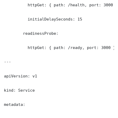
          httpGet: { path: /health, port: 3000 }

          initialDelaySeconds: 15

        readinessProbe:

          httpGet: { path: /ready, port: 3000 }

---

apiVersion: v1

kind: Service

metadata:
