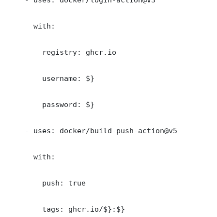
      with:

        registry: ghcr.io

        username: $}

        password: $}

    - uses: docker/build-push-action@v5

      with:

        push: true

        tags: ghcr.io/$}:$}
