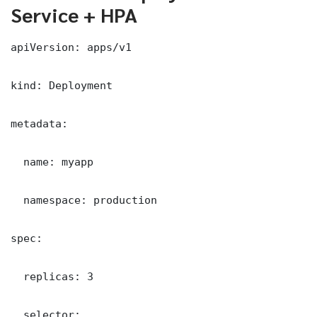
Service + HPA
apiVersion: apps/v1

kind: Deployment

metadata:

  name: myapp

  namespace: production

spec:

  replicas: 3

  selector:
