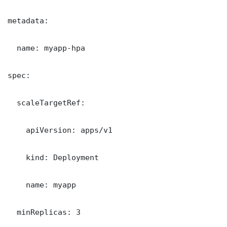
metadata:

  name: myapp-hpa

spec:

  scaleTargetRef:

    apiVersion: apps/v1

    kind: Deployment

    name: myapp

  minReplicas: 3
