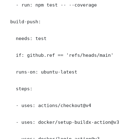
    - run: npm test -- --coverage

  build-push:

    needs: test

    if: github.ref == 'refs/heads/main'

    runs-on: ubuntu-latest

    steps:

    - uses: actions/checkout@v4

    - uses: docker/setup-buildx-action@v3

    - uses: docker/login-action@v3
