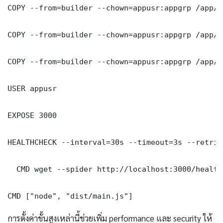
COPY --from=builder --chown=appusr:appgrp /app/d
COPY --from=builder --chown=appusr:appgrp /app/n
COPY --from=builder --chown=appusr:appgrp /app/p
USER appusr

EXPOSE 3000

HEALTHCHECK --interval=30s --timeout=3s --retries
  CMD wget --spider http://localhost:3000/health
CMD ["node", "dist/main.js"]
การตั้งค่าขั้นสูงเหล่านี้ช่วยเพิ่ม performance และ security ให้