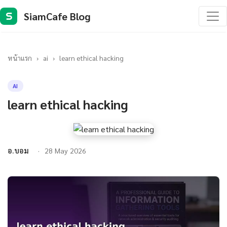
SiamCafe Blog
S
หน้าแรก
›
ai
›
learn ethical hacking
AI
learn ethical hacking
อ.บอม
28 May 2026