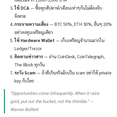
ใช้ DCA
— ซื้อทุกสัปดาห์/เดือนเท่าๆกันไม่ต้องจับ
จังหวะ
กระจายความเสี่ยง
— BTC 50%, ETH 30%, อื่นๆ 20%
อย่าลงทุนเหรียญเดียว
ใช้ Hardware Wallet
— เก็บเหรียญจำนวนมากใน
Ledger/Trezor
ติดตามข่าวสาร
— อ่าน CoinDesk, CoinTelegraph,
The Block ทุกวัน
ระวัง Scam
— ถ้าดีเกินจริงมักเป็น scam อย่าให้ private
key กับใคร
"Opportunities come infrequently. When it rains
gold, put out the bucket, not the thimble." —
Warren Buffett