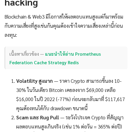
hacking
Blockchain & Web3 มีโอกาสให้ผลตอบแทนสูงแต่ก็มาพร้อม
กับความเสี่ยงที่สูงเช่นกันคุณต้องเข้าใจความเสี่ยงเหล่านี้ก่อน
ลงทุน:
เนื้อหาเกี่ยวข้อง —
แนะนำให้อ่าน Prometheus
Federation Cache Strategy Redis
Volatility สูงมาก
— ราคา Crypto สามารถขึ้นลง 10-
30% ในวันเดียว Bitcoin เคยลงจาก $69,000 เหลือ
$16,000 ในปี 2022 (-77%) ก่อนจะกลับมาที่ $117,617
คุณต้องทนได้กับ drawdown ขนาดนี้
Scam และ Rug Pull
— ระวังโปรเจค Crypto ที่สัญญา
ผลตอบแทนสูงเกินจริง (เช่น 1% ต่อวัน = 365% ต่อปี)