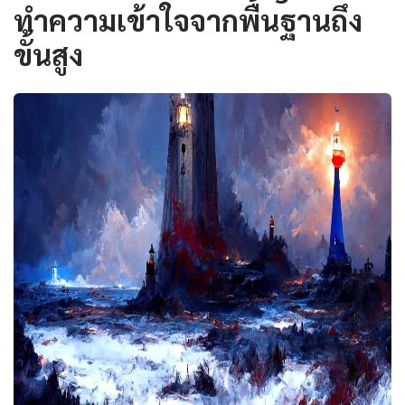
ทำความเข้าใจจากพื้นฐานถึง
ขั้นสูง