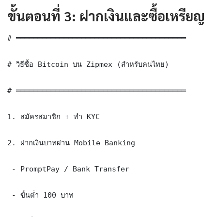
ขั้นตอนที่ 3: ฝากเงินและซื้อเหรียญ
# ═══════════════════════════════════════

# วิธีซื้อ Bitcoin บน Zipmex (สำหรับคนไทย)

# ═══════════════════════════════════════

1. สมัครสมาชิก + ทำ KYC

2. ฝากเงินบาทผ่าน Mobile Banking

 - PromptPay / Bank Transfer

 - ขั้นต่ำ 100 บาท
