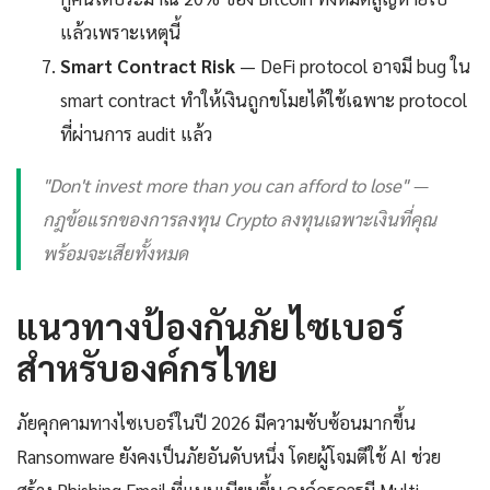
แล้วเพราะเหตุนี้
Smart Contract Risk
— DeFi protocol อาจมี bug ใน
smart contract ทำให้เงินถูกขโมยได้ใช้เฉพาะ protocol
ที่ผ่านการ audit แล้ว
"Don't invest more than you can afford to lose" —
กฎข้อแรกของการลงทุน Crypto ลงทุนเฉพาะเงินที่คุณ
พร้อมจะเสียทั้งหมด
แนวทางป้องกันภัยไซเบอร์
สำหรับองค์กรไทย
ภัยคุกคามทางไซเบอร์ในปี 2026 มีความซับซ้อนมากขึ้น
Ransomware ยังคงเป็นภัยอันดับหนึ่ง โดยผู้โจมตีใช้ AI ช่วย