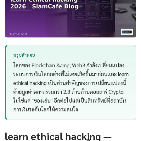
สรุปคำตอบ
โลกของ Blockchain &amp; Web3 กำลังเปลี่ยนแปลง
ระบบการเงินโลกอย่างที่ไม่เคยเกิดขึ้นมาก่อนและ learn
ethical hacking เป็นส่วนสำคัญของการเปลี่ยนแปลงนี้
ด้วยมูลค่าตลาดรวมกว่า 2.8 ล้านล้านดอลลาร์ Crypto
ไม่ใช่แค่ "ของเล่น" อีกต่อไปแต่เป็นสินทรัพย์ที่สถาบัน
การเงินระดับโลกให้ความสนใจ
learn ethical hacking —