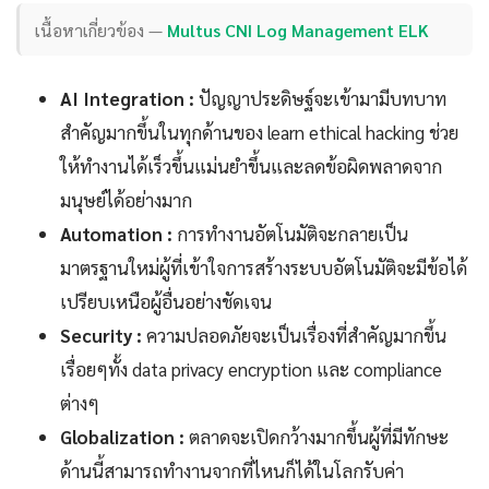
เนื้อหาเกี่ยวข้อง —
Multus CNI Log Management ELK
AI Integration :
ปัญญาประดิษฐ์จะเข้ามามีบทบาท
สำคัญมากขึ้นในทุกด้านของ learn ethical hacking ช่วย
ให้ทำงานได้เร็วขึ้นแม่นยำขึ้นและลดข้อผิดพลาดจาก
มนุษย์ได้อย่างมาก
Automation :
การทำงานอัตโนมัติจะกลายเป็น
มาตรฐานใหม่ผู้ที่เข้าใจการสร้างระบบอัตโนมัติจะมีข้อได้
เปรียบเหนือผู้อื่นอย่างชัดเจน
Security :
ความปลอดภัยจะเป็นเรื่องที่สำคัญมากขึ้น
เรื่อยๆทั้ง data privacy encryption และ compliance
ต่างๆ
Globalization :
ตลาดจะเปิดกว้างมากขึ้นผู้ที่มีทักษะ
ด้านนี้สามารถทำงานจากที่ไหนก็ได้ในโลกรับค่า