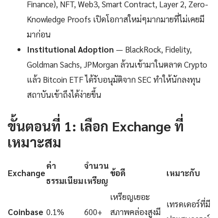
Finance), NFT, Web3, Smart Contract, Layer 2, Zero-
Knowledge Proofs เปิดโอกาสใหม่ๆมากมายที่ไม่เคยมี
มาก่อน
Institutional Adoption
— BlackRock, Fidelity,
Goldman Sachs, JPMorgan ล้วนเข้ามาในตลาด Crypto
แล้ว Bitcoin ETF ได้รับอนุมัติจาก SEC ทำให้นักลงทุน
สถาบันเข้าถึงได้ง่ายขึ้น
ขั้นตอนที่ 1: เลือก Exchange ที่
เหมาะสม
ค่า
จำนวน
Exchange
ข้อดี
เหมาะกับ
ธรรมเนียม
เหรียญ
เหรียญเยอะ
เทรดเดอร์ที่มี
Coinbase
0.1%
600+
สภาพคล่องสูงมี