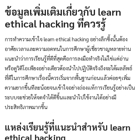
ข้อมูลเพิ่มเติมเกี่ยวกับ learn
ethical hacking ที่ควรรู้
การทำความเข้าใจ learn ethical hacking อย่างลึกซึ้งนั้นต้อง
อาศัยเวลาและความอดทนในการศึกษาผู้เชี่ยวชาญหลายท่าน
แนะนำว่าการเรียนรู้ที่ดีที่สุดคือการลงมือทำจริงไม่ใช่แค่อ่าน
หรือดูวิดีโอเพียงอย่างเดียวต้องนำไปปฏิบัติจริงถึงจะได้ผลลัพธ์
ที่ดีในการศึกษาเรื่องนี้ควรเริ่มจากพื้นฐานก่อนแล้วค่อยๆเพิ่ม
ความยากขึ้นทีละน้อยจนเข้าใจอย่างถ่องแท้การเรียนรู้อย่างเป็น
ระบบจะช่วยให้จดจำได้ดีขึ้นและนำไปใช้งานได้อย่างมี
ประสิทธิภาพมากขึ้น
แหล่งเรียนรู้ที่แนะนำสำหรับ learn
ethical hacking