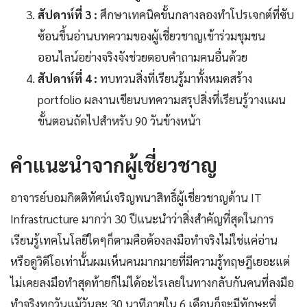
สัปดาห์ที่ 3 :
ศึกษาเทคนิคขั้นกลางลองทำโปรเจกต์ที่ซับ
ซ้อนขึ้นอ่านบทความของผู้เชี่ยวชาญเข้าร่วมชุมชน
ออนไลน์อย่างจริงจังช่วยตอบคำถามคนอื่นด้วย
สัปดาห์ที่ 4 :
ทบทวนสิ่งที่เรียนรู้มาทั้งหมดสร้าง
portfolio ผลงานเขียนบทความสรุปสิ่งที่เรียนรู้วางแผน
ขั้นตอนถัดไปสำหรับ 90 วันข้างหน้า
คำแนะนำจากผู้เชี่ยวชาญ
อาจารย์บอมกิตติทัศน์เจริญพนาสิทธิ์ผู้เชี่ยวชาญด้าน IT
Infrastructure มากว่า 30 ปีแนะนำว่าสิ่งสำคัญที่สุดในการ
เรียนรู้เทคโนโลยีใดๆก็ตามคือต้องลงมือทำจริงไม่ใช่แค่อ่าน
หรือดูวิดีโอเท่านั้นผมเห็นคนมากมายที่มีความรู้ทฤษฎีเยอะแต่
ไม่เคยลงมือทำสุดท้ายก็ไม่ได้อะไรเลยในทางกลับกันคนที่ลงมือ
ทำจริงทุกวันแม้วันละ 30 นาทีภายใน 6 เดือนก็จะมีทักษะที่