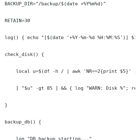
BACKUP_DIR="/backup/$(date +%Y%m%d)"

RETAIN=30

log() { echo "[$(date '+%Y-%m-%d %H:%M:%S')] $1"
check_disk() {

    local u=$(df -h / | awk 'NR==2{print $5}' | 
    [ "$u" -gt 85 ] && { log "WARN: Disk %"; ret
}

backup_db() {

    log "DB backup starting..."
