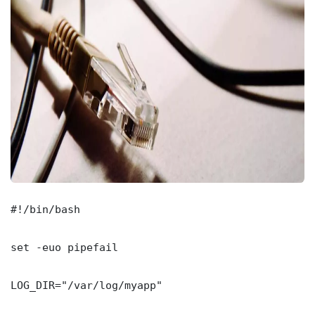
#!/bin/bash

set -euo pipefail

LOG_DIR="/var/log/myapp"
