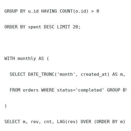
GROUP BY u.id HAVING COUNT(o.id) > 0

ORDER BY spent DESC LIMIT 20;

WITH monthly AS (

  SELECT DATE_TRUNC('month', created_at) AS m, S
  FROM orders WHERE status='completed' GROUP BY 1
)

SELECT m, rev, cnt, LAG(rev) OVER (ORDER BY m) A