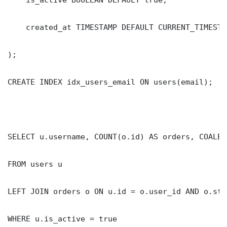
    created_at TIMESTAMP DEFAULT CURRENT_TIMESTAM
);

CREATE INDEX idx_users_email ON users(email);

SELECT u.username, COUNT(o.id) AS orders, COALES
FROM users u

LEFT JOIN orders o ON u.id = o.user_id AND o.sta
WHERE u.is_active = true
