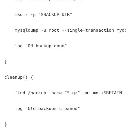
    mkdir -p "$BACKUP_DIR"

    mysqldump -u root --single-transaction mydb 
    log "DB backup done"

}

cleanup() {

    find /backup -name "*.gz" -mtime +$RETAIN -de
    log "Old backups cleaned"

}
