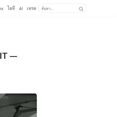
ex
ไอที
AI
เทรด
IT —