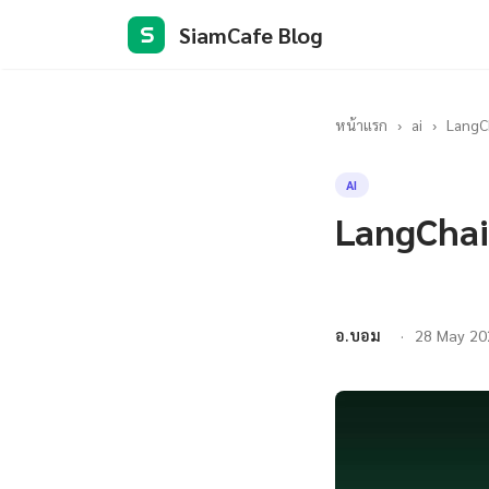
SiamCafe Blog
S
หน้าแรก
›
ai
›
LangC
AI
LangChai
อ.บอม
28 May 20