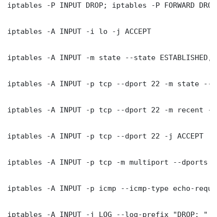
iptables -P INPUT DROP; iptables -P FORWARD DROP
iptables -A INPUT -i lo -j ACCEPT

iptables -A INPUT -m state --state ESTABLISHED, 
iptables -A INPUT -p tcp --dport 22 -m state --s
iptables -A INPUT -p tcp --dport 22 -m recent --
iptables -A INPUT -p tcp --dport 22 -j ACCEPT

iptables -A INPUT -p tcp -m multiport --dports 8
iptables -A INPUT -p icmp --icmp-type echo-reque
iptables -A INPUT -j LOG --log-prefix "DROP: "
