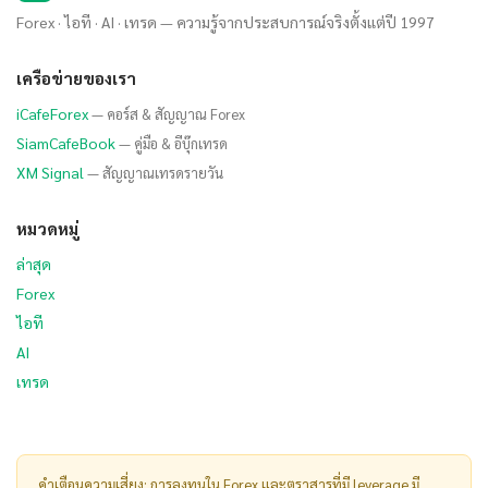
Forex · ไอที · AI · เทรด — ความรู้จากประสบการณ์จริงตั้งแต่ปี 1997
เครือข่ายของเรา
iCafeForex
— คอร์ส & สัญญาณ Forex
SiamCafeBook
— คู่มือ & อีบุ๊กเทรด
XM Signal
— สัญญาณเทรดรายวัน
หมวดหมู่
ล่าสุด
Forex
ไอที
AI
เทรด
คำเตือนความเสี่ยง: การลงทุนใน Forex และตราสารที่มี leverage มี