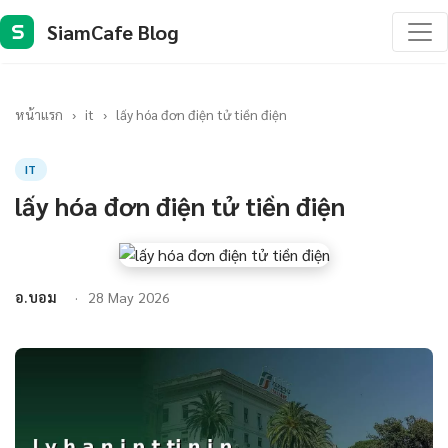
SiamCafe Blog
S
หน้าแรก
›
it
›
lấy hóa đơn điện tử tiền điện
IT
lấy hóa đơn điện tử tiền điện
อ.บอม
28 May 2026