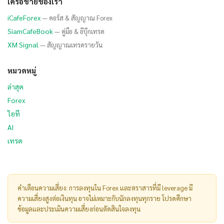
เครือข่ายของเรา
iCafeForex
— คอร์ส & สัญญาณ Forex
SiamCafeBook
— คู่มือ & อีบุ๊กเทรด
XM Signal
— สัญญาณเทรดรายวัน
หมวดหมู่
ล่าสุด
Forex
ไอที
AI
เทรด
คำเตือนความเสี่ยง: การลงทุนใน Forex และตราสารที่มี leverage มี
ความเสี่ยงสูงต่อเงินทุน อาจไม่เหมาะกับนักลงทุนทุกราย โปรดศึกษา
ข้อมูลและประเมินความเสี่ยงก่อนตัดสินใจลงทุน