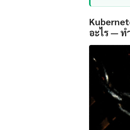
Kubernete
อะไร — ท