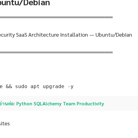
Ubuntu/Debian
═════════════════════════════
curity SaaS Architecture Installation — Ubuntu/Debian
═════════════════════════════
e && sudo apt upgrade -y
อ่านต่อ: Python SQLAlchemy Team Productivity
sites