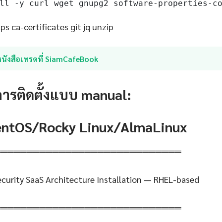
ll -y curl wget gnupg2 software-properties-c
s ca-certificates git jq unzip
หนังสือเทรดที่ SiamCafeBook
การติดตั้งแบบ manual:
CentOS/Rocky Linux/AlmaLinux
═════════════════════════════
curity SaaS Architecture Installation — RHEL-based
═════════════════════════════