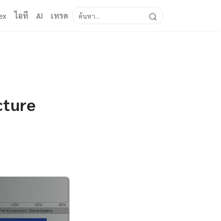
ex
ไอที
AI
เทรด
cture