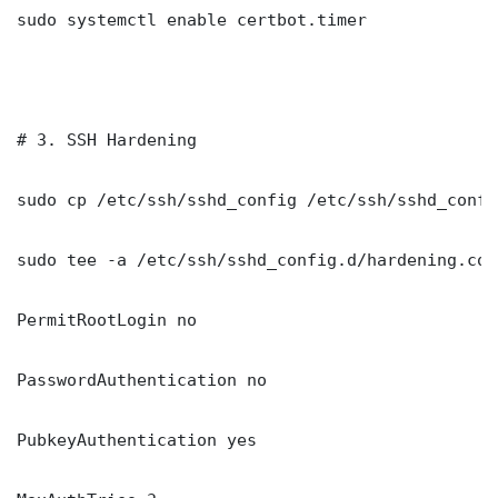
sudo systemctl enable certbot.timer

# 3. SSH Hardening

sudo cp /etc/ssh/sshd_config /etc/ssh/sshd_config
sudo tee -a /etc/ssh/sshd_config.d/hardening.con
PermitRootLogin no

PasswordAuthentication no

PubkeyAuthentication yes
