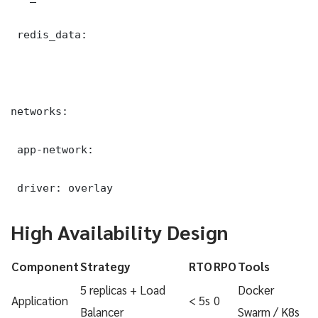
 redis_data:

networks:

 app-network:

 driver: overlay
High Availability Design
Component
Strategy
RTO
RPO
Tools
5 replicas + Load
Docker
Application
< 5s
0
Balancer
Swarm / K8s