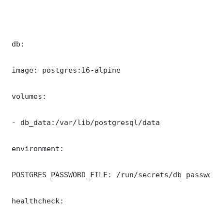
 db:

 image: postgres:16-alpine

 volumes:

 - db_data:/var/lib/postgresql/data

 environment:

 POSTGRES_PASSWORD_FILE: /run/secrets/db_password
 healthcheck:
