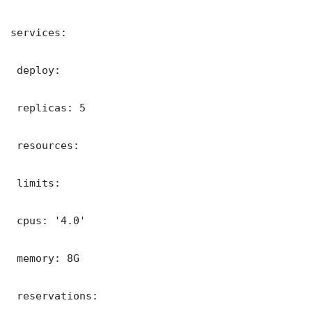
services:

 deploy:

 replicas: 5

 resources:

 limits:

 cpus: '4.0'

 memory: 8G

 reservations:
