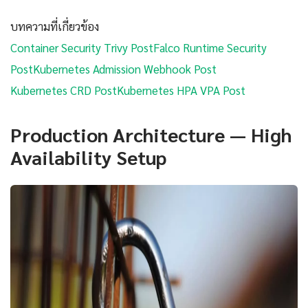
บทความที่เกี่ยวข้อง
Container Security Trivy Post
Falco Runtime Security
Post
Kubernetes Admission Webhook Post
Kubernetes CRD Post
Kubernetes HPA VPA Post
Production Architecture — High
Availability Setup