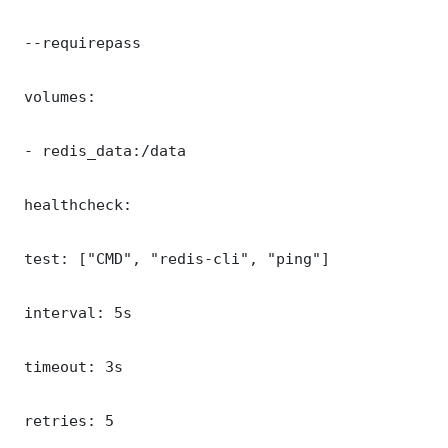
 --requirepass 

 volumes:

 - redis_data:/data

 healthcheck:

 test: ["CMD", "redis-cli", "ping"]

 interval: 5s

 timeout: 3s

 retries: 5
