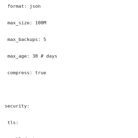
 format: json

 max_size: 100M

 max_backups: 5

 max_age: 30 # days

 compress: true

security:

 tls:
