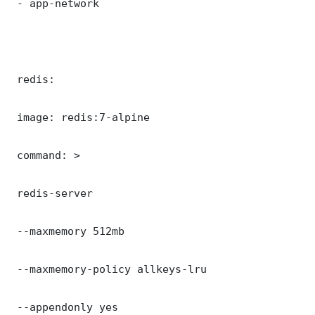
 - app-network

 redis:

 image: redis:7-alpine

 command: >

 redis-server

 --maxmemory 512mb

 --maxmemory-policy allkeys-lru

 --appendonly yes
