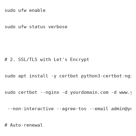
sudo ufw enable

sudo ufw status verbose

# 2. SSL/TLS with Let's Encrypt

sudo apt install -y certbot python3-certbot-nginx
sudo certbot --nginx -d yourdomain.com -d www.yo
 --non-interactive --agree-tos --email admin@you
# Auto-renewal
