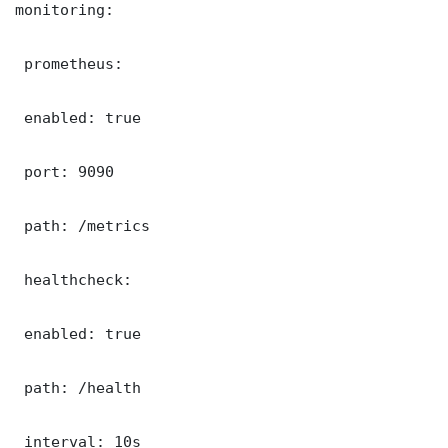
monitoring:

 prometheus:

 enabled: true

 port: 9090

 path: /metrics

 healthcheck:

 enabled: true

 path: /health

 interval: 10s