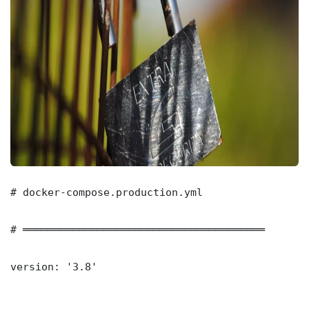
# docker-compose.production.yml

# ═══════════════════════════════════════

version: '3.8'
