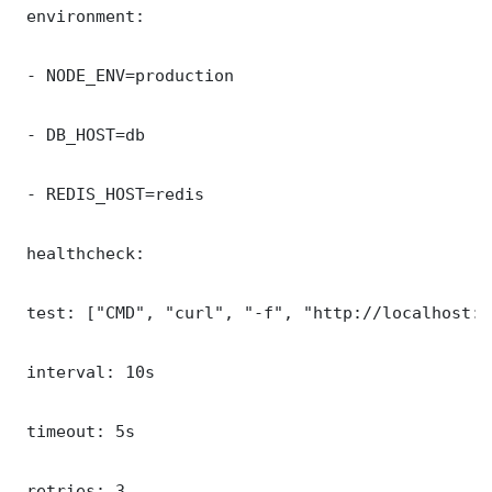
 environment:

 - NODE_ENV=production

 - DB_HOST=db

 - REDIS_HOST=redis

 healthcheck:

 test: ["CMD", "curl", "-f", "http://localhost:3
 interval: 10s

 timeout: 5s

 retries: 3
