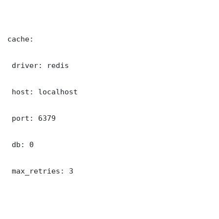
cache:

 driver: redis

 host: localhost

 port: 6379

 db: 0

 max_retries: 3
