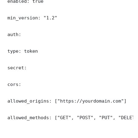
 enabled: true

 min_version: "1.2"

 auth:

 type: token

 secret: 

 cors:

 allowed_origins: ["https://yourdomain.com"]

 allowed_methods: ["GET", "POST", "PUT", "DELETE"