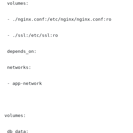
 volumes:

 - ./nginx.conf:/etc/nginx/nginx.conf:ro

 - ./ssl:/etc/ssl:ro

 depends_on:

 networks:

 - app-network

volumes:

 db_data:
