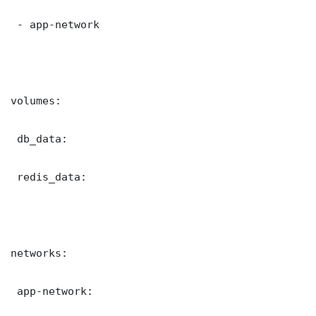
 - app-network

volumes:

 db_data:

 redis_data:

networks:

 app-network:
