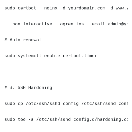
sudo certbot --nginx -d yourdomain.com -d www.yo
 --non-interactive --agree-tos --email admin@you
# Auto-renewal

sudo systemctl enable certbot.timer

# 3. SSH Hardening

sudo cp /etc/ssh/sshd_config /etc/ssh/sshd_config
sudo tee -a /etc/ssh/sshd_config.d/hardening.con