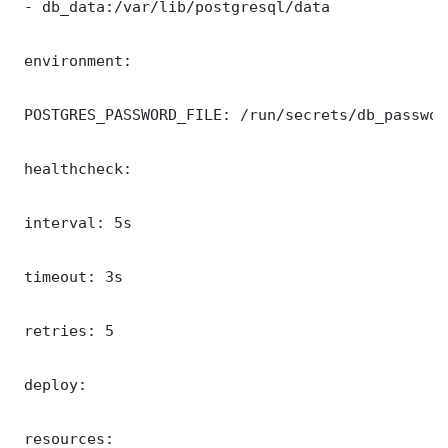
 - db_data:/var/lib/postgresql/data

 environment:

 POSTGRES_PASSWORD_FILE: /run/secrets/db_password
 healthcheck:

 interval: 5s

 timeout: 3s

 retries: 5

 deploy:

 resources:
