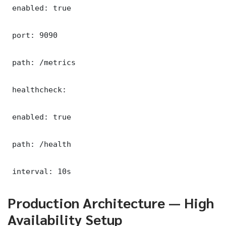
 enabled: true

 port: 9090

 path: /metrics

 healthcheck:

 enabled: true

 path: /health

 interval: 10s
Production Architecture — High
Availability Setup