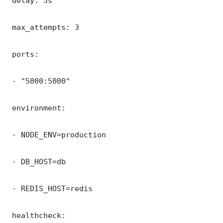
 delay: 5s

 max_attempts: 3

 ports:

 - "5000:5000"

 environment:

 - NODE_ENV=production

 - DB_HOST=db

 - REDIS_HOST=redis

 healthcheck:
