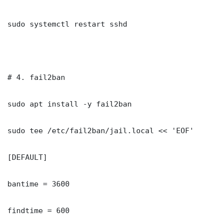
sudo systemctl restart sshd

# 4. fail2ban

sudo apt install -y fail2ban

sudo tee /etc/fail2ban/jail.local << 'EOF'

[DEFAULT]

bantime = 3600

findtime = 600
