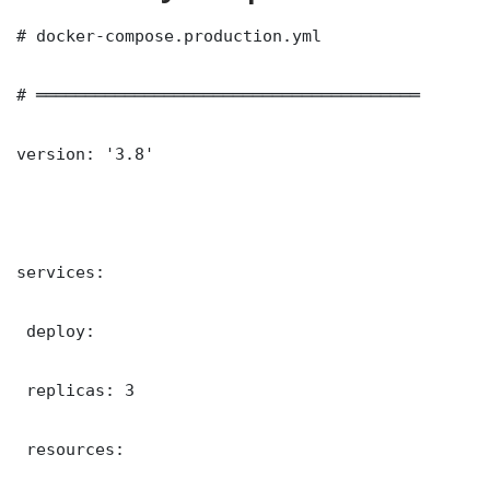
# docker-compose.production.yml

# ═══════════════════════════════════════

version: '3.8'

services:

 deploy:

 replicas: 3

 resources:
