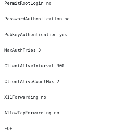
PermitRootLogin no

PasswordAuthentication no

PubkeyAuthentication yes

MaxAuthTries 3

ClientAliveInterval 300

ClientAliveCountMax 2

X11Forwarding no

AllowTcpForwarding no

EOF
