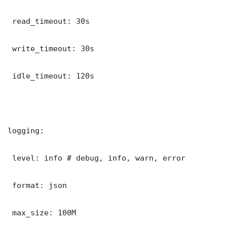
 read_timeout: 30s

 write_timeout: 30s

 idle_timeout: 120s

logging:

 level: info # debug, info, warn, error

 format: json

 max_size: 100M
