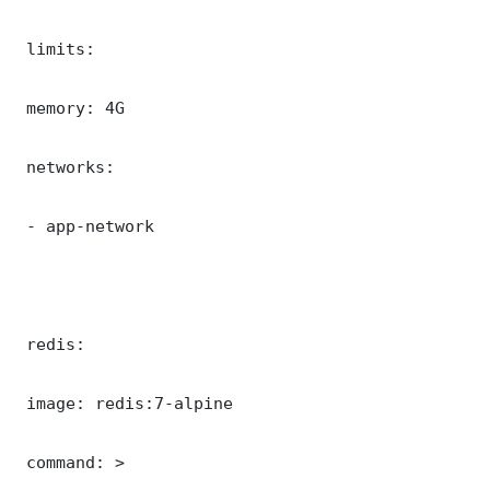
 limits:

 memory: 4G

 networks:

 - app-network

 redis:

 image: redis:7-alpine

 command: >
