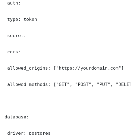
 auth:

 type: token

 secret: 

 cors:

 allowed_origins: ["https://yourdomain.com"]

 allowed_methods: ["GET", "POST", "PUT", "DELETE"
database:

 driver: postgres
