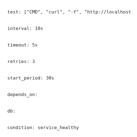
 test: ["CMD", "curl", "-f", "http://localhost:5
 interval: 10s

 timeout: 5s

 retries: 3

 start_period: 30s

 depends_on:

 db:

 condition: service_healthy
