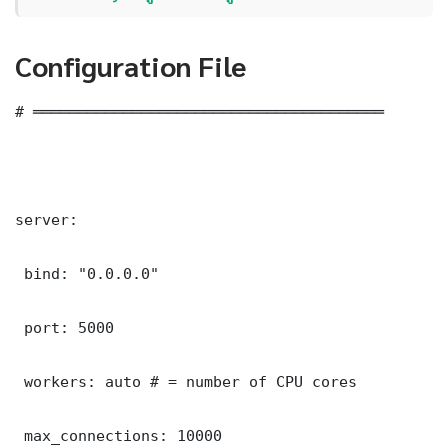
Configuration File
# ═══════════════════════════════════════

server:

 bind: "0.0.0.0"

 port: 5000

 workers: auto # = number of CPU cores

 max_connections: 10000
