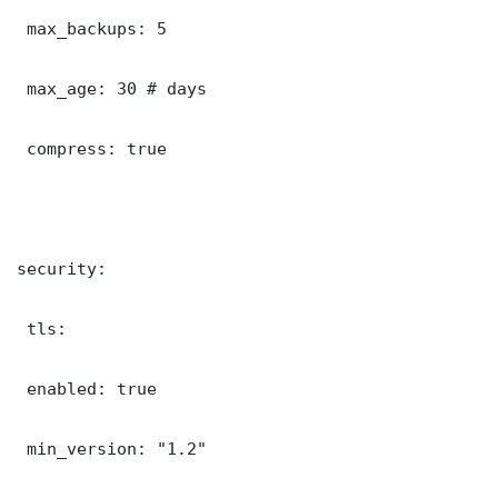
 max_backups: 5

 max_age: 30 # days

 compress: true

security:

 tls:

 enabled: true

 min_version: "1.2"
