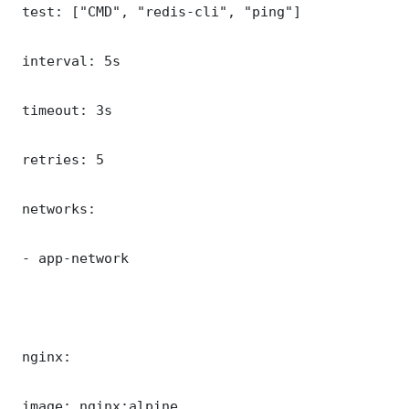
 test: ["CMD", "redis-cli", "ping"]

 interval: 5s

 timeout: 3s

 retries: 5

 networks:

 - app-network

 nginx:

 image: nginx:alpine
