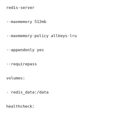
 redis-server

 --maxmemory 512mb

 --maxmemory-policy allkeys-lru

 --appendonly yes

 --requirepass 

 volumes:

 - redis_data:/data

 healthcheck:
