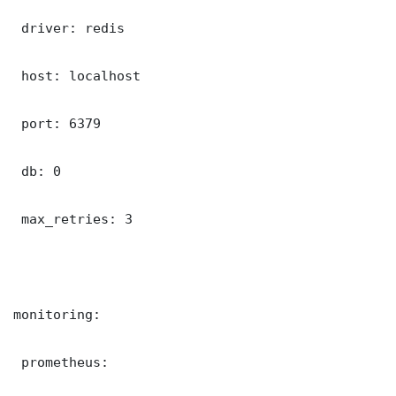
 driver: redis

 host: localhost

 port: 6379

 db: 0

 max_retries: 3

monitoring:

 prometheus:
